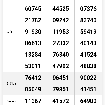
60745
44525
07376
21782
09242
83740
91930
11953
59419
Giải tư
06613
27332
40143
13284
76340
41524
53011
47902
48838
76412
96451
90022
Giải ba
05049
79851
41451
11367
41572
64900
Giải nhì