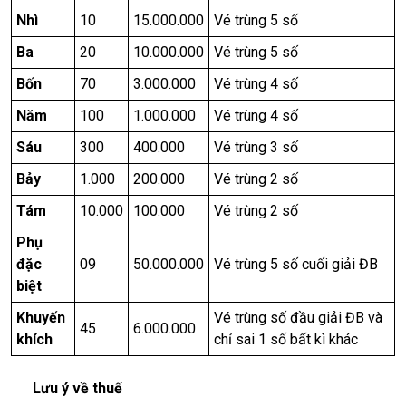
Nhì
10
15.000.000
Vé trùng 5 số
Ba
20
10.000.000
Vé trùng 5 số
Bốn
70
3.000.000
Vé trùng 4 số
Năm
100
1.000.000
Vé trùng 4 số
Sáu
300
400.000
Vé trùng 3 số
Bảy
1.000
200.000
Vé trùng 2 số
Tám
10.000
100.000
Vé trùng 2 số
Phụ
đặc
09
50.000.000
Vé trùng 5 số cuối giải ĐB
biệt
Khuyến
Vé trùng số đầu giải ĐB và
45
6.000.000
khích
chỉ sai 1 số bất kì khác
Lưu ý về thuế