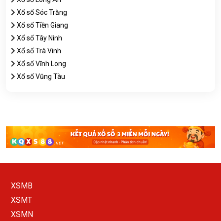
Xổ số Sóc Trăng
Xổ số Tiền Giang
Xổ số Tây Ninh
Xổ số Trà Vinh
Xổ số Vĩnh Long
Xổ số Vũng Tàu
XSMB
XSMT
XSMN