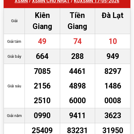
XSMN
/
XSMN CHỦ NHẬT
/
KQXSMN 17-05-2026
CỨU
KẾT
Kiên
Tiền
Đà Lạt
QUẢ
Giải
Giang
Giang
PHÂN
TÍCH
49
74
10
XỔ
Giải tám
SỐ
664
288
949
Giải bảy
TIN
TỨC
7085
4461
8297
KQXS
2156
4898
1486
THEO
Giải sáu
TỈNH
2510
6000
0008
VĂN
HÓA
0990
9411
3623
Giải năm
GIẢI
TRÍ
25409
83231
31950