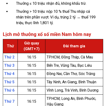
Thưởng ≤ 10 triệu: nhận đủ, không khấu trừ.
Thưởng > 10 triệu: nộp 10 % thuế Thu nhập cá
nhân trên phần vượt. Ví dụ, trúng 2 tỷ → thuế 199
triệu, thực lĩnh 1,801 tỷ.
Lịch mở thưởng xổ số miền Nam hôm nay
Giờ quay
Thứ
Đài tham gia
(GMT+7)
Thứ 2
16:15
TP.HCM, Đồng Tháp, Cà Mau
Thứ 3
16:15
Bến Tre, Vũng Tàu, Bạc Liêu
Thứ 4
16:15
Đồng Nai, Cần Thơ, Sóc Trăng
Thứ 5
16:15
Tây Ninh, An Giang, Bình Thuận
Thứ 6
16:15
Vĩnh Long, Trà Vinh, Bình Dương
TP.HCM, Long An, Bình Phước,
Thứ 7
16:15
Hậu Giang