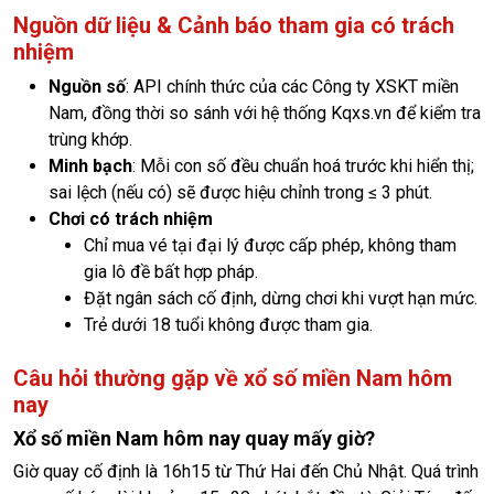
Nguồn dữ liệu & Cảnh báo tham gia có trách
nhiệm
Nguồn số
: API chính thức của các Công ty XSKT miền
Nam, đồng thời so sánh với hệ thống Kqxs.vn để kiểm tra
trùng khớp.
Minh bạch
: Mỗi con số đều chuẩn hoá trước khi hiển thị;
sai lệch (nếu có) sẽ được hiệu chỉnh trong ≤ 3 phút.
Chơi có trách nhiệm
Chỉ mua vé tại đại lý được cấp phép, không tham
gia lô đề bất hợp pháp.
Đặt ngân sách cố định, dừng chơi khi vượt hạn mức.
Trẻ dưới 18 tuổi không được tham gia.
Câu hỏi thường gặp về xổ số miền Nam hôm
nay
Xổ số miền Nam hôm nay quay mấy giờ?
Giờ quay cố định là 16h15 từ Thứ Hai đến Chủ Nhật. Quá trình