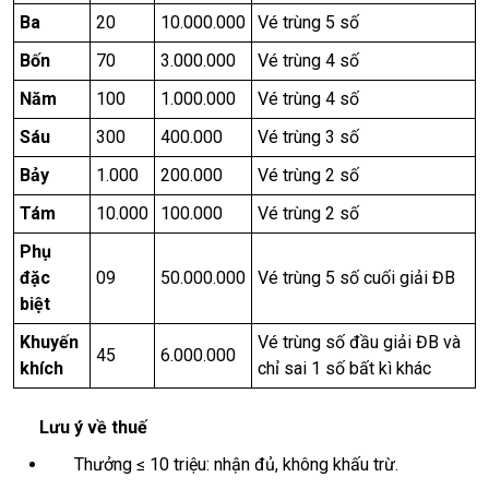
Ba
20
10.000.000
Vé trùng 5 số
Bốn
70
3.000.000
Vé trùng 4 số
Năm
100
1.000.000
Vé trùng 4 số
Sáu
300
400.000
Vé trùng 3 số
Bảy
1.000
200.000
Vé trùng 2 số
Tám
10.000
100.000
Vé trùng 2 số
Phụ
đặc
09
50.000.000
Vé trùng 5 số cuối giải ĐB
biệt
Khuyến
Vé trùng số đầu giải ĐB và
45
6.000.000
khích
chỉ sai 1 số bất kì khác
Lưu ý về thuế
Thưởng ≤ 10 triệu: nhận đủ, không khấu trừ.