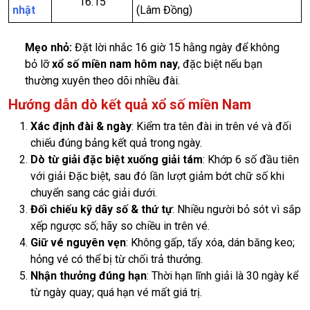
16:15
nhật
(Lâm Đồng)
Mẹo nhỏ:
Đặt lời nhắc 16 giờ 15 hằng ngày để không
bỏ lỡ
xổ số miền nam hôm nay
, đặc biệt nếu bạn
thường xuyên theo dõi nhiều đài.
Hướng dẫn dò kết quả xổ số miền Nam
Xác định đài & ngày
: Kiểm tra tên đài in trên vé và đối
chiếu đúng bảng kết quả trong ngày.
Dò từ giải đặc biệt xuống giải tám
: Khớp 6 số đầu tiên
với giải Đặc biệt, sau đó lần lượt giảm bớt chữ số khi
chuyển sang các giải dưới.
Đối chiếu kỹ dãy số & thứ tự
: Nhiều người bỏ sót vì sắp
xếp ngược số; hãy so chiều in trên vé.
Giữ vé nguyên vẹn
: Không gấp, tẩy xóa, dán băng keo;
hỏng vé có thể bị từ chối trả thưởng.
Nhận thưởng đúng hạn
: Thời hạn lĩnh giải là 30 ngày kể
từ ngày quay; quá hạn vé mất giá trị.