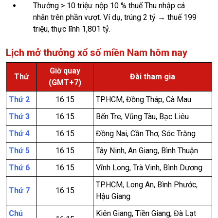
Thưởng > 10 triệu: nộp 10 % thuế Thu nhập cá
nhân trên phần vượt. Ví dụ, trúng 2 tỷ → thuế 199
triệu, thực lĩnh 1,801 tỷ.
Lịch mở thưởng xổ số miền Nam hôm nay
Giờ quay
Thứ
Đài tham gia
(GMT+7)
Thứ 2
16:15
TP.HCM, Đồng Tháp, Cà Mau
Thứ 3
16:15
Bến Tre, Vũng Tàu, Bạc Liêu
Thứ 4
16:15
Đồng Nai, Cần Thơ, Sóc Trăng
Thứ 5
16:15
Tây Ninh, An Giang, Bình Thuận
Thứ 6
16:15
Vĩnh Long, Trà Vinh, Bình Dương
TP.HCM, Long An, Bình Phước,
Thứ 7
16:15
Hậu Giang
Chủ
Kiên Giang, Tiền Giang, Đà Lạt