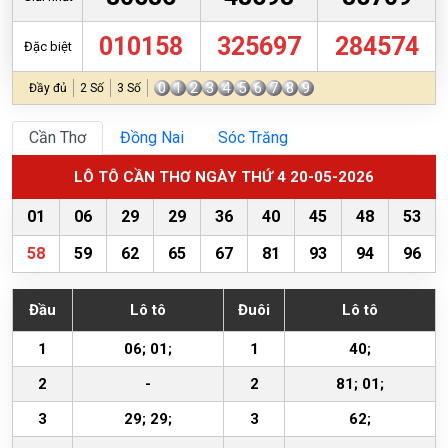
010158
325697
284574
Đặc biệt
0
1
2
3
4
5
6
7
8
9
Đầy đủ
2 Số
3 Số
Cần Thơ
Đồng Nai
Sóc Trăng
LÔ TÔ CẦN THƠ NGÀY THỨ 4 20-05-2026
01
06
29
29
36
40
45
48
53
58
59
62
65
67
81
93
94
96
Đầu
Lô tô
Đuôi
Lô tô
1
06; 01;
1
40;
2
-
2
81; 01;
3
29; 29;
3
62;