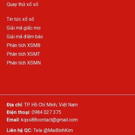
Quay thử xổ số
Tin tức xổ số
Giải mã giấc mơ
Giải mã điềm báo
Phân tích XSMB
Phân tích XSMT
Phân tích XSMN
https://555win.blog
https://ev9977.com/
mb88
ao88
RR88
Địa chỉ:
TP. Hồ Chí Minh, Việt Nam
Điện thoại:
0984 027 375
Email:
kqxs88contact@gmail.com
Liên hệ QC:
Tele
@MaiBinhKim