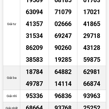
19569
68185
01703
63094
71079
17021
41357
02666
41865
Giải tư
31534
69247
29718
86209
90260
43128
38583
19285
59875
18784
64882
62981
Giải ba
49787
14114
66874
95336
96836
93963
Giải nhì
68664
93768
25252
Giải nhất