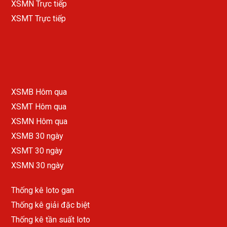
XSMN Trực tiếp
XSMT Trực tiếp
XSMB Hôm qua
XSMT Hôm qua
XSMN Hôm qua
XSMB 30 ngày
XSMT 30 ngày
XSMN 30 ngày
Thống kê loto gan
Thống kê giải đặc biệt
Thống kê tần suất loto