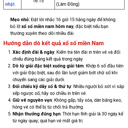
16:15
nhật
(Lâm Đồng)
Mẹo nhỏ:
Đặt lời nhắc 16 giờ 15 hằng ngày để không
bỏ lỡ
xổ số miền nam hôm nay
, đặc biệt nếu bạn
thường xuyên theo dõi nhiều đài.
Hướng dẫn dò kết quả xổ số miền Nam
Xác định đài & ngày
: Kiểm tra tên đài in trên vé và đối
chiếu đúng bảng kết quả trong ngày.
Dò từ giải đặc biệt xuống giải tám
: Khớp 6 số đầu tiên
với giải Đặc biệt, sau đó lần lượt giảm bớt chữ số khi
chuyển sang các giải dưới.
Đối chiếu kỹ dãy số & thứ tự
: Nhiều người bỏ sót vì sắp
xếp ngược số; hãy so chiều in trên vé.
Giữ vé nguyên vẹn
: Không gấp, tẩy xóa, dán băng keo;
hỏng vé có thể bị từ chối trả thưởng.
Nhận thưởng đúng hạn
: Thời hạn lĩnh giải là 30 ngày kể
từ ngày quay; quá hạn vé mất giá trị.