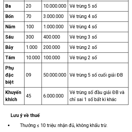
Ba
20
10.000.000
Vé trùng 5 số
Bốn
70
3.000.000
Vé trùng 4 số
Năm
100
1.000.000
Vé trùng 4 số
Sáu
300
400.000
Vé trùng 3 số
Bảy
1.000
200.000
Vé trùng 2 số
Tám
10.000
100.000
Vé trùng 2 số
Phụ
đặc
09
50.000.000
Vé trùng 5 số cuối giải ĐB
biệt
Khuyến
Vé trùng số đầu giải ĐB và
45
6.000.000
khích
chỉ sai 1 số bất kì khác
Lưu ý về thuế
Thưởng ≤ 10 triệu: nhận đủ, không khấu trừ.