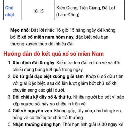
Chủ
Kiên Giang, Tiền Giang, Đà Lạt
16:15
nhật
(Lâm Đồng)
Mẹo nhỏ:
Đặt lời nhắc 16 giờ 15 hằng ngày để không
bỏ lỡ
xổ số miền nam hôm nay
, đặc biệt nếu bạn
thường xuyên theo dõi nhiều đài.
Hướng dẫn dò kết quả xổ số miền Nam
Xác định đài & ngày
: Kiểm tra tên đài in trên vé và đối
chiếu đúng bảng kết quả trong ngày.
Dò từ giải đặc biệt xuống giải tám
: Khớp 6 số đầu tiên
với giải Đặc biệt, sau đó lần lượt giảm bớt chữ số khi
chuyển sang các giải dưới.
Đối chiếu kỹ dãy số & thứ tự
: Nhiều người bỏ sót vì sắp
xếp ngược số; hãy so chiều in trên vé.
Giữ vé nguyên vẹn
: Không gấp, tẩy xóa, dán băng keo;
hỏng vé có thể bị từ chối trả thưởng.
Nhận thưởng đúng hạn
: Thời hạn lĩnh giải là 30 ngày kể