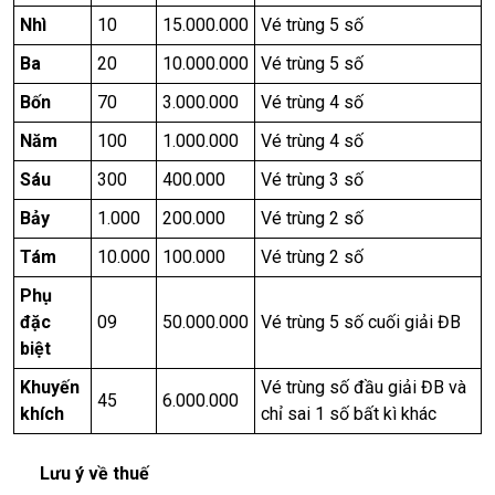
Nhì
10
15.000.000
Vé trùng 5 số
Ba
20
10.000.000
Vé trùng 5 số
Bốn
70
3.000.000
Vé trùng 4 số
Năm
100
1.000.000
Vé trùng 4 số
Sáu
300
400.000
Vé trùng 3 số
Bảy
1.000
200.000
Vé trùng 2 số
Tám
10.000
100.000
Vé trùng 2 số
Phụ
đặc
09
50.000.000
Vé trùng 5 số cuối giải ĐB
biệt
Khuyến
Vé trùng số đầu giải ĐB và
45
6.000.000
khích
chỉ sai 1 số bất kì khác
Lưu ý về thuế