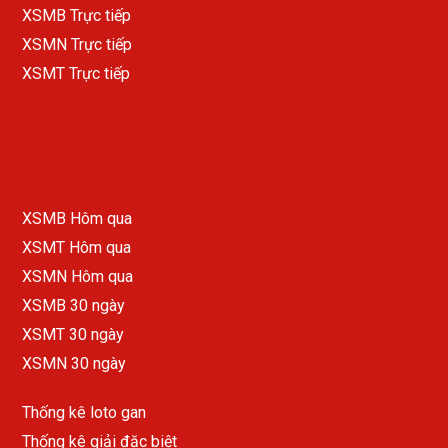
XSMB Trực tiếp
XSMN Trực tiếp
XSMT Trực tiếp
XSMB Hôm qua
XSMT Hôm qua
XSMN Hôm qua
XSMB 30 ngày
XSMT 30 ngày
XSMN 30 ngày
Thống kê loto gan
Thống kê giải đặc biệt