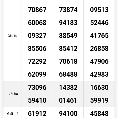
70867
73874
09513
60068
94183
52446
09327
88549
41765
Giải tư
85506
85412
26858
72292
70618
47906
62099
68488
42983
73096
14382
16630
Giải ba
59410
01461
59919
61912
94100
45848
Giải nhì