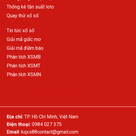
Thống kê tần suất loto
Quay thử xổ số
Tin tức xổ số
Giải mã giấc mơ
Giải mã điềm báo
Phân tích XSMB
Phân tích XSMT
Phân tích XSMN
https://555win.blog
https://ev9977.com/
mb88
ao88
RR88
Địa chỉ:
TP. Hồ Chí Minh, Việt Nam
Điện thoại:
0984 027 375
Email:
kqxs88contact@gmail.com