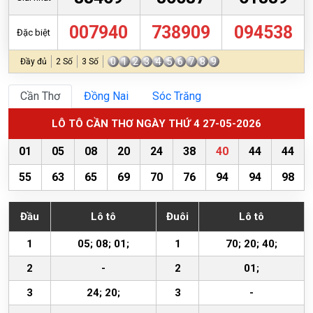
007940
738909
094538
Đặc biệt
0
1
2
3
4
5
6
7
8
9
Đầy đủ
2 Số
3 Số
Cần Thơ
Đồng Nai
Sóc Trăng
LÔ TÔ CẦN THƠ NGÀY THỨ 4 27-05-2026
01
05
08
20
24
38
40
44
44
55
63
65
69
70
76
94
94
98
Đầu
Lô tô
Đuôi
Lô tô
1
05; 08; 01;
1
70; 20; 40;
2
-
2
01;
3
24; 20;
3
-