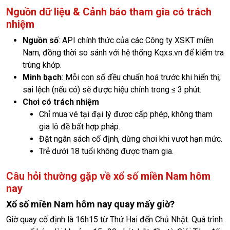
Nguồn dữ liệu & Cảnh báo tham gia có trách
nhiệm
Nguồn số
: API chính thức của các Công ty XSKT miền
Nam, đồng thời so sánh với hệ thống Kqxs.vn để kiểm tra
trùng khớp.
Minh bạch
: Mỗi con số đều chuẩn hoá trước khi hiển thị;
sai lệch (nếu có) sẽ được hiệu chỉnh trong ≤ 3 phút.
Chơi có trách nhiệm
Chỉ mua vé tại đại lý được cấp phép, không tham
gia lô đề bất hợp pháp.
Đặt ngân sách cố định, dừng chơi khi vượt hạn mức.
Trẻ dưới 18 tuổi không được tham gia.
Câu hỏi thường gặp về xổ số miền Nam hôm
nay
Xổ số miền Nam hôm nay quay mấy giờ?
Giờ quay cố định là 16h15 từ Thứ Hai đến Chủ Nhật. Quá trình