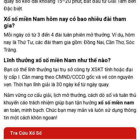
quay số kéo dài khoảng 15–20 phút, bắt đầu từ Giải Tám đến
Đặc biệt.
Xổ số miền Nam hôm nay có bao nhiêu đài tham
gia?
Mỗi ngày có từ 3 đến 4 đài luân phiên mở thưởng. Ví dụ, hôm
nay là Thứ Tư, các đài tham gia gồm: Đồng Nai, Cần Thơ, Sóc
Trăng.
Lĩnh thưởng xổ số miền Nam như thế nào?
Bạn có thể lĩnh thưởng tại trụ sở công ty XSKT tỉnh hoặc đại
lý cấp I. Cần mang theo CMND/CCCD gốc và vé còn nguyên
vẹn. Thời hạn lĩnh giải là 30 ngày kể từ ngày quay.
Nắm vững cơ cấu giải, lịch mở thưởng, cách dò số và tuân thủ
khuyến cáo trách nhiệm giúp bạn tận hưởng
xổ số miền nam
an toàn, minh bạch. Chúc bạn may mắn và luôn sử dụng thông
tin một cách khôn ngoan!
Tra Cứu Xổ Số