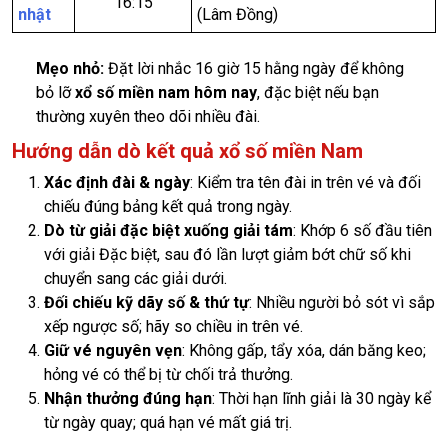
16:15
nhật
(Lâm Đồng)
Mẹo nhỏ:
Đặt lời nhắc 16 giờ 15 hằng ngày để không
bỏ lỡ
xổ số miền nam hôm nay
, đặc biệt nếu bạn
thường xuyên theo dõi nhiều đài.
Hướng dẫn dò kết quả xổ số miền Nam
Xác định đài & ngày
: Kiểm tra tên đài in trên vé và đối
chiếu đúng bảng kết quả trong ngày.
Dò từ giải đặc biệt xuống giải tám
: Khớp 6 số đầu tiên
với giải Đặc biệt, sau đó lần lượt giảm bớt chữ số khi
chuyển sang các giải dưới.
Đối chiếu kỹ dãy số & thứ tự
: Nhiều người bỏ sót vì sắp
xếp ngược số; hãy so chiều in trên vé.
Giữ vé nguyên vẹn
: Không gấp, tẩy xóa, dán băng keo;
hỏng vé có thể bị từ chối trả thưởng.
Nhận thưởng đúng hạn
: Thời hạn lĩnh giải là 30 ngày kể
từ ngày quay; quá hạn vé mất giá trị.