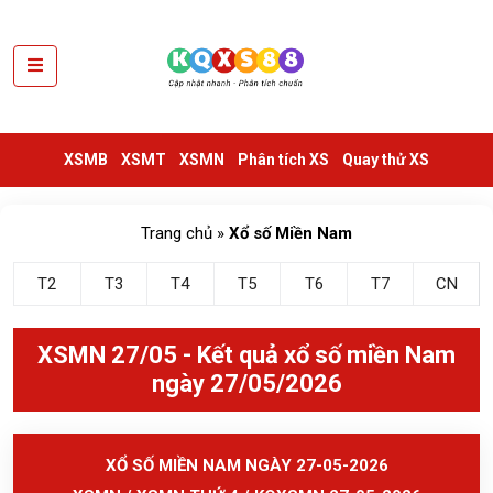
XSMB
XSMT
XSMB
XSMT
XSMN
Phân tích XS
Quay thử XS
XSMN
VIETLOTT
Trang chủ
»
Xổ số Miền Nam
THỐNG
T2
T3
T4
T5
T6
T7
CN
KÊ
SỔ
XSMN 27/05 - Kết quả xổ số miền Nam
KẾT
ngày 27/05/2026
QUẢ
TRUYỀN
THỐNG
XỔ SỐ MIỀN NAM NGÀY 27-05-2026
TRA