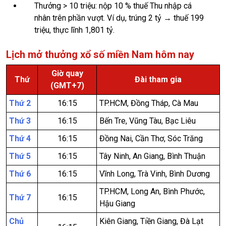
Thưởng > 10 triệu: nộp 10 % thuế Thu nhập cá
nhân trên phần vượt. Ví dụ, trúng 2 tỷ → thuế 199
triệu, thực lĩnh 1,801 tỷ.
Lịch mở thưởng xổ số miền Nam hôm nay
Giờ quay
Thứ
Đài tham gia
(GMT+7)
Thứ 2
16:15
TP.HCM, Đồng Tháp, Cà Mau
Thứ 3
16:15
Bến Tre, Vũng Tàu, Bạc Liêu
Thứ 4
16:15
Đồng Nai, Cần Thơ, Sóc Trăng
Thứ 5
16:15
Tây Ninh, An Giang, Bình Thuận
Thứ 6
16:15
Vĩnh Long, Trà Vinh, Bình Dương
TP.HCM, Long An, Bình Phước,
Thứ 7
16:15
Hậu Giang
Chủ
Kiên Giang, Tiền Giang, Đà Lạt