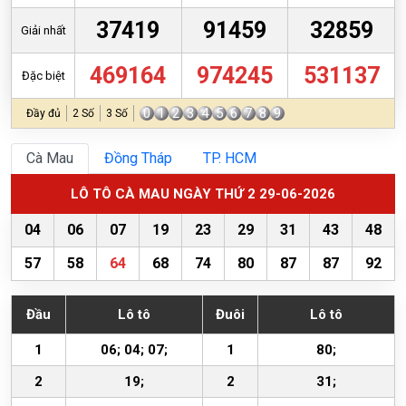
37419
91459
32859
Giải nhất
469164
974245
531137
Đặc biệt
0
1
2
3
4
5
6
7
8
9
Đầy đủ
2 Số
3 Số
Cà Mau
Đồng Tháp
TP. HCM
LÔ TÔ CÀ MAU NGÀY THỨ 2 29-06-2026
04
06
07
19
23
29
31
43
48
57
58
64
68
74
80
87
87
92
Đầu
Lô tô
Đuôi
Lô tô
1
06; 04; 07;
1
80;
2
19;
2
31;