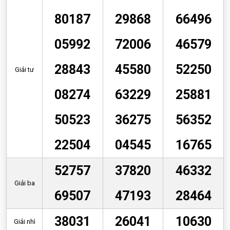
80187
29868
66496
05992
72006
46579
28843
45580
52250
Giải tư
08274
63229
25881
50523
36275
56352
22504
04545
16765
52757
37820
46332
Giải ba
69507
47193
28464
38031
26041
10630
Giải nhì