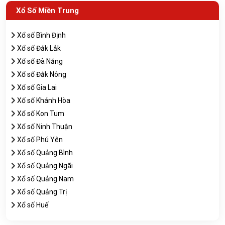
Xổ Số Miền Trung
Xổ số Bình Định
Xổ số Đắk Lắk
Xổ số Đà Nẵng
Xổ số Đắk Nông
Xổ số Gia Lai
Xố số Khánh Hòa
Xổ số Kon Tum
Xổ số Ninh Thuận
Xổ số Phú Yên
Xổ số Quảng Bình
Xổ số Quảng Ngãi
Xổ số Quảng Nam
Xổ số Quảng Trị
Xổ số Huế