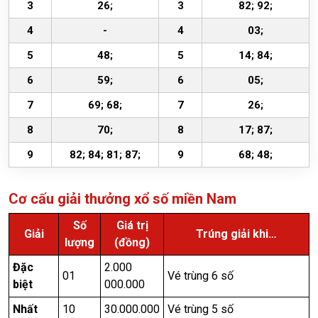
3
26;
3
82; 92;
4
-
4
03;
5
48;
5
14; 84;
6
59;
6
05;
7
69; 68;
7
26;
8
70;
8
17; 87;
9
82; 84; 81; 87;
9
68; 48;
Cơ cấu giải thưởng xổ số miền Nam
Số
Giá trị
Giải
Trúng giải khi…
lượng
(đồng)
Đặc
2.000
01
Vé trùng 6 số
biệt
000.000
Nhất
10
30.000.000
Vé trùng 5 số