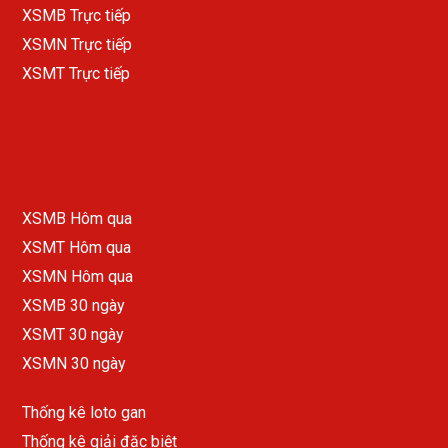
XSMB Trực tiếp
XSMN Trực tiếp
XSMT Trực tiếp
XSMB Hôm qua
XSMT Hôm qua
XSMN Hôm qua
XSMB 30 ngày
XSMT 30 ngày
XSMN 30 ngày
Thống kê loto gan
Thống kê giải đặc biệt