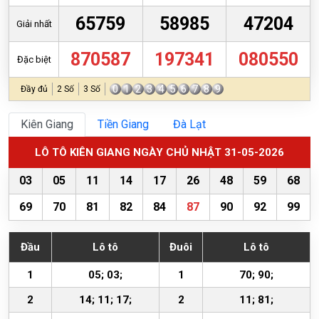
65759
58985
47204
Giải nhất
870587
197341
080550
Đặc biệt
0
1
2
3
4
5
6
7
8
9
Đầy đủ
2 Số
3 Số
Kiên Giang
Tiền Giang
Đà Lạt
LÔ TÔ KIÊN GIANG NGÀY CHỦ NHẬT 31-05-2026
03
05
11
14
17
26
48
59
68
69
70
81
82
84
87
90
92
99
Đầu
Lô tô
Đuôi
Lô tô
1
05; 03;
1
70; 90;
2
14; 11; 17;
2
11; 81;