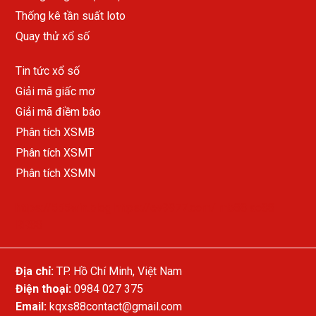
Thống kê tần suất loto
Quay thử xổ số
Tin tức xổ số
Giải mã giấc mơ
Giải mã điềm báo
Phân tích XSMB
Phân tích XSMT
Phân tích XSMN
https://555win.blog
https://ev9977.com/
mb88
ao88
RR88
Địa chỉ:
TP. Hồ Chí Minh, Việt Nam
Điện thoại:
0984 027 375
Email:
kqxs88contact@gmail.com