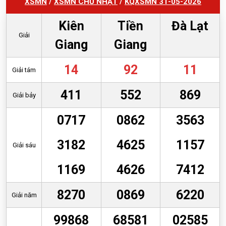
XSMN
/
XSMN CHỦ NHẬT
/
KQXSMN 31-05-2026
CỨU
KẾT
Kiên
Tiền
Đà Lạt
QUẢ
Giải
Giang
Giang
PHÂN
TÍCH
14
92
11
XỔ
Giải tám
SỐ
411
552
869
Giải bảy
TIN
TỨC
0717
0862
3563
KQXS
3182
4625
1157
THEO
Giải sáu
TỈNH
1169
4626
7412
VĂN
HÓA
8270
0869
6220
Giải năm
GIẢI
TRÍ
99868
68581
02585