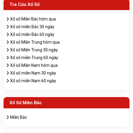
Tra Cứu Xổ Số
Xổ số Miền Bắc hôm qua
Xổ số miền Bắc 30 ngày
Xổ số miền Bắc 60 ngày
Xổ số Miền Trung hôm qua
Xổ số Miền Trung 30 ngày
Xổ số miền Trung 60 ngày
Xổ số Miền Nam hôm qua
Xổ số miền Nam 30 ngày
Xổ số miền Nam 60 ngày
Xổ Số Miền Bắc
Miền Bắc