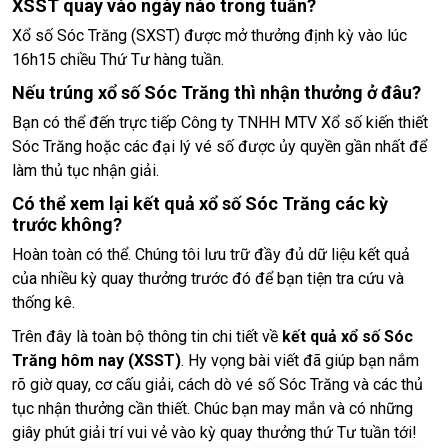
XSST quay vào ngày nào trong tuần?
Xổ số Sóc Trăng (SXST) được mở thưởng định kỳ vào lúc
16h15 chiều Thứ Tư hàng tuần.
Nếu trúng xổ số Sóc Trăng thì nhận thưởng ở đâu?
Bạn có thể đến trực tiếp Công ty TNHH MTV Xổ số kiến thiết
Sóc Trăng hoặc các đại lý vé số được ủy quyền gần nhất để
làm thủ tục nhận giải.
Có thể xem lại kết quả xổ số Sóc Trăng các kỳ
trước không?
Hoàn toàn có thể. Chúng tôi lưu trữ đầy đủ dữ liệu kết quả
của nhiều kỳ quay thưởng trước đó để bạn tiện tra cứu và
thống kê.
Trên đây là toàn bộ thông tin chi tiết về
kết quả xổ số Sóc
Trăng hôm nay (XSST)
. Hy vọng bài viết đã giúp bạn nắm
rõ giờ quay, cơ cấu giải, cách
dò vé số Sóc Trăng và các thủ
tục nhận thưởng cần thiết. Chúc bạn may mắn và có những
giây phút giải trí vui vẻ vào kỳ quay thưởng thứ Tư tuần tới!