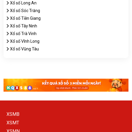
Xổ số Long An
Xổ số Sóc Trăng
Xổ số Tiền Giang
Xổ số Tây Ninh
Xổ số Trà Vinh
Xổ số Vĩnh Long
Xổ số Vũng Tàu
XSMB
XSMT
XSMN