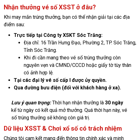
Nhận thưởng vé số XSST ở đâu?
Khi may mắn trúng thưởng, bạn có thể nhận giải tại các địa
điểm sau:
Trực tiếp tại Công ty XSKT Sóc Trăng:
Địa chỉ: 16 Trần Hưng Đạo, Phường 2, TP. Sóc Trăng,
Tỉnh Sóc Trăng.
Khi đi cần mang theo vé số trúng thưởng còn
nguyên vẹn và CMND/CCCD hoặc giấy tờ tùy thân
có ảnh hợp lệ.
Tại các đại lý vé số cấp I được ủy quyền.
Qua đường bưu điện (đối với khách hàng ở xa).
Lưu ý quan trọng:
Thời hạn nhận thưởng là
30 ngày
kể từ ngày có kết quả mở thưởng. Quá thời hạn này, vé
số trúng thưởng sẽ không còn giá trị.
Dữ liệu XSST & Chơi xổ số có trách nhiệm
Chúng tôi cam kết mang đến thông tin chính xác và minh