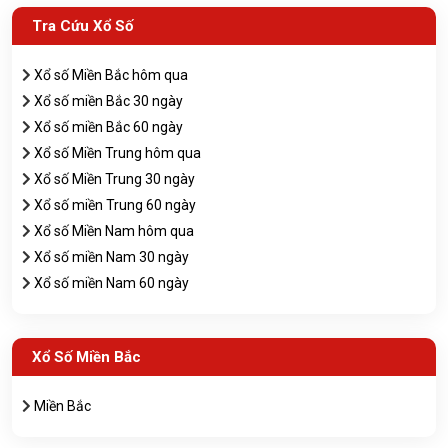
Tra Cứu Xổ Số
Xổ số Miền Bắc hôm qua
Xổ số miền Bắc 30 ngày
Xổ số miền Bắc 60 ngày
Xổ số Miền Trung hôm qua
Xổ số Miền Trung 30 ngày
Xổ số miền Trung 60 ngày
Xổ số Miền Nam hôm qua
Xổ số miền Nam 30 ngày
Xổ số miền Nam 60 ngày
Xổ Số Miền Bắc
Miền Bắc