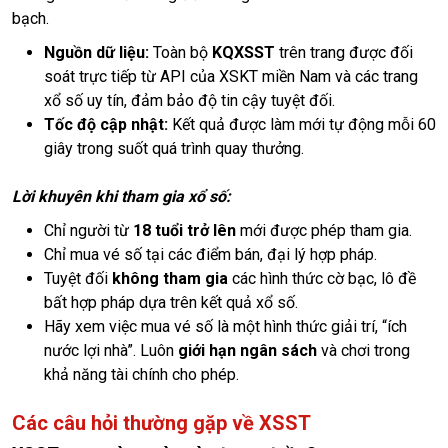
bạch.
Nguồn dữ liệu:
Toàn bộ
KQXSST
trên trang được đối
soát trực tiếp từ API của XSKT miền Nam và các trang
xổ số uy tín, đảm bảo độ tin cậy tuyệt đối.
Tốc độ cập nhật:
Kết quả được làm mới tự động mỗi 60
giây trong suốt quá trình quay thưởng.
Lời khuyên khi tham gia xổ số:
Chỉ người từ
18 tuổi trở lên
mới được phép tham gia.
Chỉ mua vé số tại các điểm bán, đại lý hợp pháp.
Tuyệt đối
không tham gia
các hình thức cờ bạc, lô đề
bất hợp pháp dựa trên kết quả xổ số.
Hãy xem việc mua vé số là một hình thức giải trí, “ích
nước lợi nhà”. Luôn
giới hạn ngân sách
và chơi trong
khả năng tài chính cho phép.
Các câu hỏi thường gặp về XSST