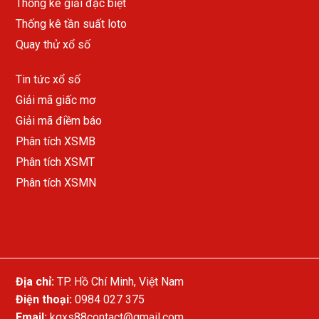
Thống kê giải đặc biệt
Thống kê tần suất loto
Quay thử xổ số
Tin tức xổ số
Giải mã giấc mơ
Giải mã điềm báo
Phân tích XSMB
Phân tích XSMT
Phân tích XSMN
https://555win.blog
https://ev9977.com/
mb88
ao88
RR88
Địa chỉ:
TP. Hồ Chí Minh, Việt Nam
Điện thoại:
0984 027 375
Email:
kqxs88contact@gmail.com