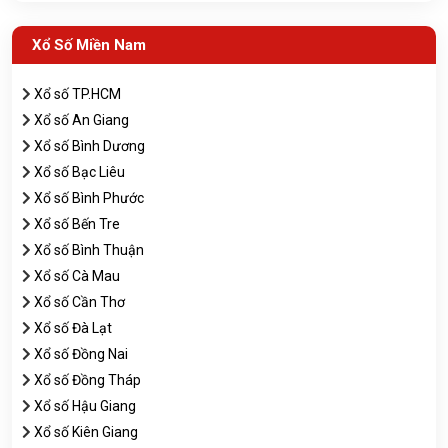
Xổ Số Miền Nam
Xổ số TP.HCM
Xổ số An Giang
Xổ số Bình Dương
Xổ số Bạc Liêu
Xổ số Bình Phước
Xổ số Bến Tre
Xổ số Bình Thuận
Xổ số Cà Mau
Xổ số Cần Thơ
Xổ số Đà Lạt
Xổ số Đồng Nai
Xổ số Đồng Tháp
Xổ số Hậu Giang
Xổ số Kiên Giang