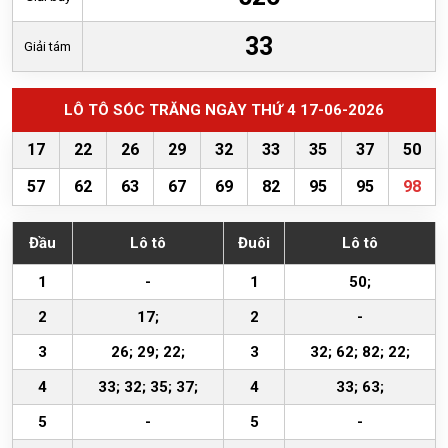
33
Giải tám
LÔ TÔ SÓC TRĂNG NGÀY THỨ 4 17-06-2026
17
22
26
29
32
33
35
37
50
57
62
63
67
69
82
95
95
98
Đầu
Lô tô
Đuôi
Lô tô
1
-
1
50;
2
17;
2
-
3
26; 29; 22;
3
32; 62; 82; 22;
4
33; 32; 35; 37;
4
33; 63;
5
-
5
-