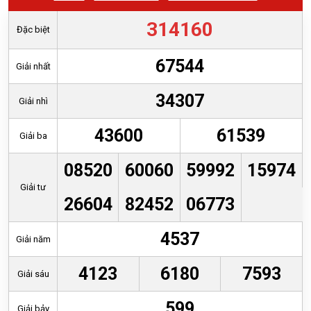
CỨU
KẾT
314160
Đặc biệt
QUẢ
67544
PHÂN
Giải nhất
TÍCH
XỔ
34307
Giải nhì
SỐ
43600
61539
Giải ba
TIN
TỨC
08520
60060
59992
15974
KQXS
Giải tư
THEO
26604
82452
06773
TỈNH
4537
Giải năm
VĂN
HÓA
4123
6180
7593
GIẢI
Giải sáu
TRÍ
599
Giải bảy