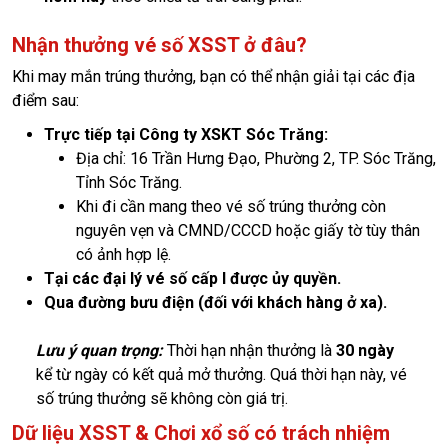
Nhận thưởng vé số XSST ở đâu?
Khi may mắn trúng thưởng, bạn có thể nhận giải tại các địa
điểm sau:
Trực tiếp tại Công ty XSKT Sóc Trăng:
Địa chỉ: 16 Trần Hưng Đạo, Phường 2, TP. Sóc Trăng,
Tỉnh Sóc Trăng.
Khi đi cần mang theo vé số trúng thưởng còn
nguyên vẹn và CMND/CCCD hoặc giấy tờ tùy thân
có ảnh hợp lệ.
Tại các đại lý vé số cấp I được ủy quyền.
Qua đường bưu điện (đối với khách hàng ở xa).
Lưu ý quan trọng:
Thời hạn nhận thưởng là
30 ngày
kể từ ngày có kết quả mở thưởng. Quá thời hạn này, vé
số trúng thưởng sẽ không còn giá trị.
Dữ liệu XSST & Chơi xổ số có trách nhiệm