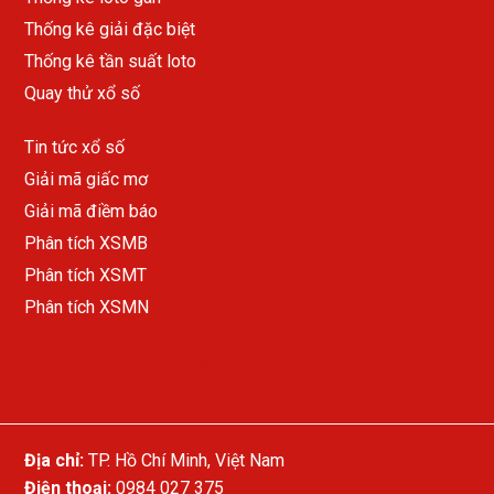
Thống kê giải đặc biệt
Thống kê tần suất loto
Quay thử xổ số
Tin tức xổ số
Giải mã giấc mơ
Giải mã điềm báo
Phân tích XSMB
Phân tích XSMT
Phân tích XSMN
https://555win.blog
https://ev9977.com/
mb88
ao88
RR88
Địa chỉ:
TP. Hồ Chí Minh, Việt Nam
Điện thoại:
0984 027 375