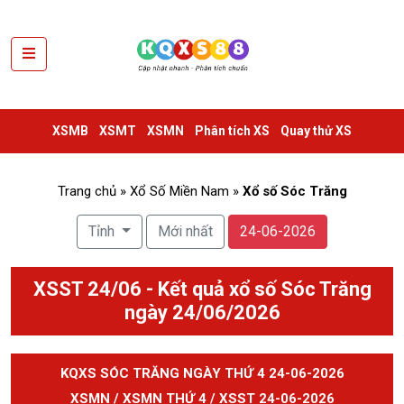
XSMB
XSMT
XSMB
XSMT
XSMN
Phân tích XS
Quay thử XS
XSMN
VIETLOTT
Trang chủ
»
Xổ Số Miền Nam
»
Xổ số Sóc Trăng
THỐNG
Tỉnh
Mới nhất
24-06-2026
KÊ
SỔ
XSST 24/06 - Kết quả xổ số Sóc Trăng
KẾT
ngày 24/06/2026
QUẢ
TRUYỀN
THỐNG
KQXS SÓC TRĂNG NGÀY THỨ 4 24-06-2026
TRA
XSMN
/
XSMN THỨ 4
/
XSST 24-06-2026