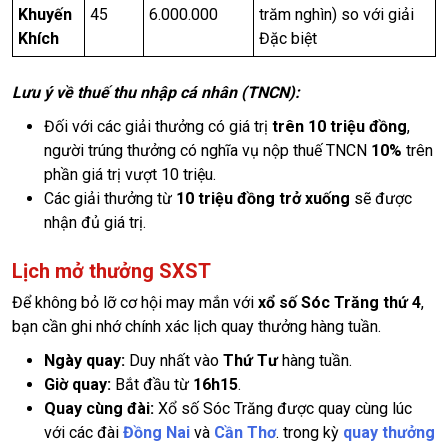
Khuyến
45
6.000.000
trăm nghìn) so với giải
Khích
Đặc biệt
Lưu ý về thuế thu nhập cá nhân (TNCN):
Đối với các giải thưởng có giá trị
trên 10 triệu đồng
,
người trúng thưởng có nghĩa vụ nộp thuế TNCN
10%
trên
phần giá trị vượt 10 triệu.
Các giải thưởng từ
10 triệu đồng trở xuống
sẽ được
nhận đủ giá trị.
Lịch mở thưởng SXST
Để không bỏ lỡ cơ hội may mắn với
xổ số Sóc Trăng thứ 4
,
bạn cần ghi nhớ chính xác lịch quay thưởng hàng tuần.
Ngày quay:
Duy nhất vào
Thứ Tư
hàng tuần.
Giờ quay:
Bắt đầu từ
16h15
.
Quay cùng đài:
Xổ số Sóc Trăng được quay cùng lúc
với các đài
Đồng Nai
và
Cần Thơ
. trong kỳ
quay thưởng