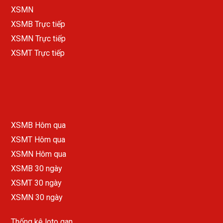
XSMN
XSMB Trực tiếp
XSMN Trực tiếp
XSMT Trực tiếp
XSMB Hôm qua
XSMT Hôm qua
XSMN Hôm qua
XSMB 30 ngày
XSMT 30 ngày
XSMN 30 ngày
Thống kê loto gan