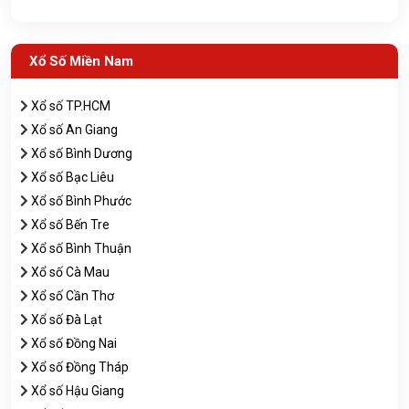
Xổ Số Miền Nam
Xổ số TP.HCM
Xổ số An Giang
Xổ số Bình Dương
Xổ số Bạc Liêu
Xổ số Bình Phước
Xổ số Bến Tre
Xổ số Bình Thuận
Xổ số Cà Mau
Xổ số Cần Thơ
Xổ số Đà Lạt
Xổ số Đồng Nai
Xổ số Đồng Tháp
Xổ số Hậu Giang