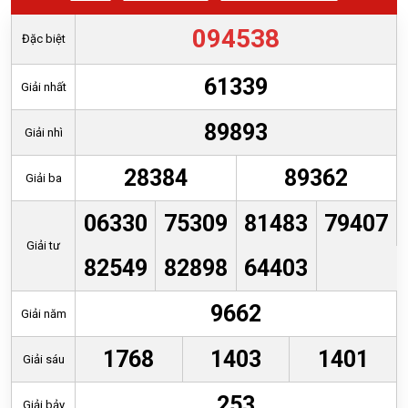
CỨU
KẾT
094538
Đặc biệt
QUẢ
61339
PHÂN
Giải nhất
TÍCH
XỔ
89893
Giải nhì
SỐ
28384
89362
Giải ba
TIN
TỨC
06330
75309
81483
79407
KQXS
Giải tư
THEO
82549
82898
64403
TỈNH
9662
Giải năm
VĂN
HÓA
1768
1403
1401
GIẢI
Giải sáu
TRÍ
253
Giải bảy