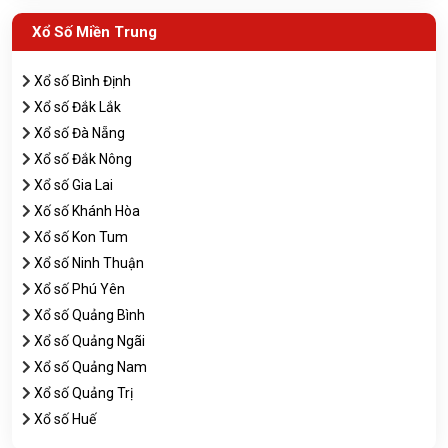
Xổ Số Miền Trung
Xổ số Bình Định
Xổ số Đắk Lắk
Xổ số Đà Nẵng
Xổ số Đắk Nông
Xổ số Gia Lai
Xố số Khánh Hòa
Xổ số Kon Tum
Xổ số Ninh Thuận
Xổ số Phú Yên
Xổ số Quảng Bình
Xổ số Quảng Ngãi
Xổ số Quảng Nam
Xổ số Quảng Trị
Xổ số Huế