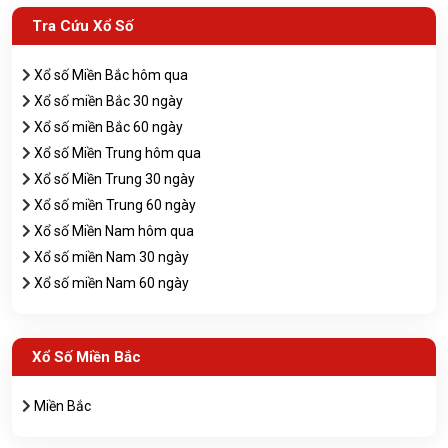
Tra Cứu Xổ Số
Xổ số Miền Bắc hôm qua
Xổ số miền Bắc 30 ngày
Xổ số miền Bắc 60 ngày
Xổ số Miền Trung hôm qua
Xổ số Miền Trung 30 ngày
Xổ số miền Trung 60 ngày
Xổ số Miền Nam hôm qua
Xổ số miền Nam 30 ngày
Xổ số miền Nam 60 ngày
Xổ Số Miền Bắc
Miền Bắc