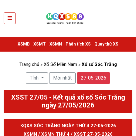
XSMB
XSMT
XSMB
XSMT
XSMN
Phân tích XS
Quay thử XS
XSMN
VIETLOTT
Trang chủ
»
Xổ Số Miền Nam
»
Xổ số Sóc Trăng
THỐNG
Tỉnh
Mới nhất
27-05-2026
KÊ
SỔ
XSST 27/05 - Kết quả xổ số Sóc Trăng
KẾT
ngày 27/05/2026
QUẢ
TRUYỀN
THỐNG
KQXS SÓC TRĂNG NGÀY THỨ 4 27-05-2026
TRA
XSMN
/
XSMN THỨ 4
/
XSST 27-05-2026