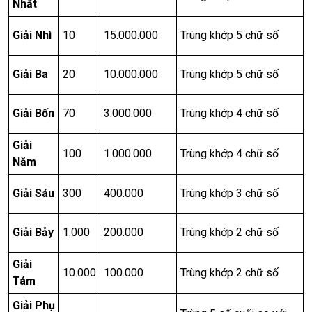
Nhất
Giải Nhì
10
15.000.000
Trùng khớp 5 chữ số
Giải Ba
20
10.000.000
Trùng khớp 5 chữ số
Giải Bốn
70
3.000.000
Trùng khớp 4 chữ số
Giải
100
1.000.000
Trùng khớp 4 chữ số
Năm
Giải Sáu
300
400.000
Trùng khớp 3 chữ số
Giải Bảy
1.000
200.000
Trùng khớp 2 chữ số
Giải
10.000
100.000
Trùng khớp 2 chữ số
Tám
Giải Phụ