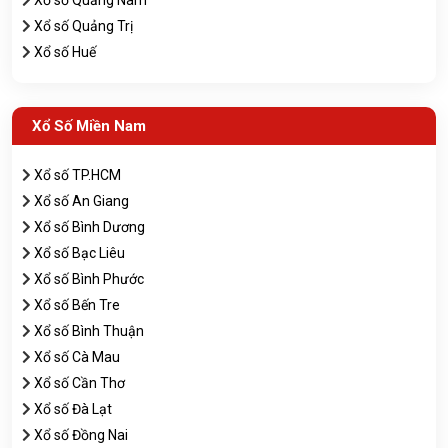
Xổ số Quảng Trị
Xổ số Huế
Xổ Số Miền Nam
Xổ số TP.HCM
Xổ số An Giang
Xổ số Bình Dương
Xổ số Bạc Liêu
Xổ số Bình Phước
Xổ số Bến Tre
Xổ số Bình Thuận
Xổ số Cà Mau
Xổ số Cần Thơ
Xổ số Đà Lạt
Xổ số Đồng Nai