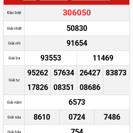
CỨU
KẾT
306050
Đặc biệt
QUẢ
50830
PHÂN
Giải nhất
TÍCH
XỔ
91654
Giải nhì
SỐ
93553
11469
Giải ba
TIN
TỨC
95262
57634
26427
83873
KQXS
Giải tư
THEO
17826
08351
08686
TỈNH
6573
Giải năm
VĂN
HÓA
8610
0724
7486
GIẢI
Giải sáu
TRÍ
754
Giải bảy