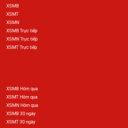
XSMB
XSMT
XSMN
XSMB Trực tiếp
XSMN Trực tiếp
XSMT Trực tiếp
XSMB Hôm qua
XSMT Hôm qua
XSMN Hôm qua
XSMB 30 ngày
XSMT 30 ngày