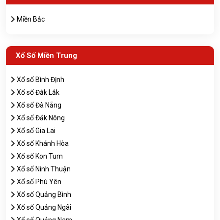
Miền Bắc
Xổ Số Miền Trung
Xổ số Bình Định
Xổ số Đắk Lắk
Xổ số Đà Nẵng
Xổ số Đắk Nông
Xổ số Gia Lai
Xố số Khánh Hòa
Xổ số Kon Tum
Xổ số Ninh Thuận
Xổ số Phú Yên
Xổ số Quảng Bình
Xổ số Quảng Ngãi
Xổ số Quảng Nam