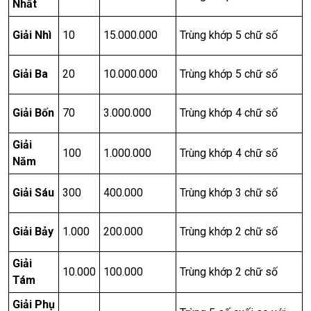
Nhất
Giải Nhì
10
15.000.000
Trùng khớp 5 chữ số
Giải Ba
20
10.000.000
Trùng khớp 5 chữ số
Giải Bốn
70
3.000.000
Trùng khớp 4 chữ số
Giải
100
1.000.000
Trùng khớp 4 chữ số
Năm
Giải Sáu
300
400.000
Trùng khớp 3 chữ số
Giải Bảy
1.000
200.000
Trùng khớp 2 chữ số
Giải
10.000
100.000
Trùng khớp 2 chữ số
Tám
Giải Phụ