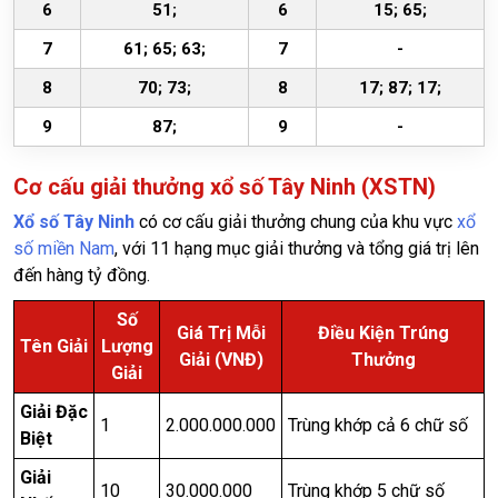
6
51;
6
15; 65;
7
61; 65; 63;
7
-
8
70; 73;
8
17; 87; 17;
9
87;
9
-
Cơ cấu giải thưởng xổ số Tây Ninh (XSTN)
Xổ số Tây Ninh
có cơ cấu giải thưởng chung của khu vực
xổ
số miền Nam
, với 11 hạng mục giải thưởng và tổng giá trị lên
đến hàng tỷ đồng.
Số
Giá Trị Mỗi
Điều Kiện Trúng
Tên Giải
Lượng
Giải (VNĐ)
Thưởng
Giải
Giải Đặc
1
2.000.000.000
Trùng khớp cả 6 chữ số
Biệt
Giải
10
30.000.000
Trùng khớp 5 chữ số