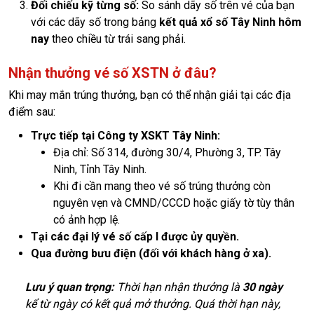
Đối chiếu kỹ từng số:
So sánh dãy số trên vé của bạn
với các dãy số trong bảng
kết quả xổ số Tây Ninh hôm
nay
theo chiều từ trái sang phải.
Nhận thưởng vé số XSTN ở đâu?
Khi may mắn trúng thưởng, bạn có thể nhận giải tại các địa
điểm sau:
Trực tiếp tại Công ty XSKT Tây Ninh:
Địa chỉ: Số 314, đường 30/4, Phường 3, TP. Tây
Ninh, Tỉnh Tây Ninh.
Khi đi cần mang theo vé số trúng thưởng còn
nguyên vẹn và CMND/CCCD hoặc giấy tờ tùy thân
có ảnh hợp lệ.
Tại các đại lý vé số cấp I được ủy quyền.
Qua đường bưu điện (đối với khách hàng ở xa).
Lưu ý quan trọng:
Thời hạn nhận thưởng là
30 ngày
kể từ ngày có kết quả mở thưởng. Quá thời hạn này,