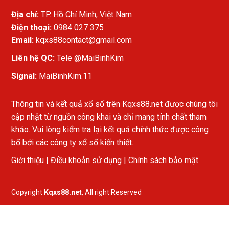
Địa chỉ:
TP. Hồ Chí Minh, Việt Nam
Điện thoại:
0984 027 375
Email:
kqxs88contact@gmail.com
Liên hệ QC:
Tele
@MaiBinhKim
Signal:
MaiBinhKim.11
Thông tin và kết quả xổ số trên Kqxs88.net được chúng tôi
cập nhật từ nguồn công khai và chỉ mang tính chất tham
khảo. Vui lòng kiểm tra lại kết quả chính thức được công
bố bởi các công ty xổ số kiến thiết.
Giới thiệu
|
Điều khoản sử dụng
|
Chính sách bảo mật
Copyright
Kqxs88.net
, All right Reserved
cakhiatv link trực tiếp
33win