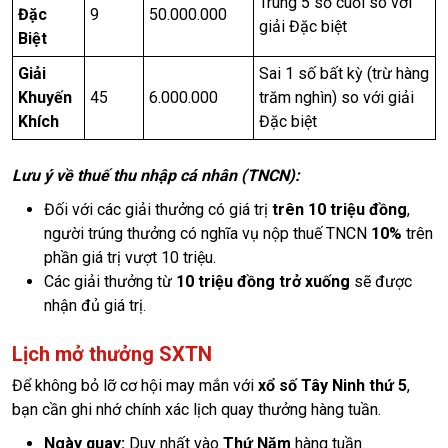
Trùng 5 số cuối so với
Đặc
9
50.000.000
giải Đặc biệt
Biệt
Giải
Sai 1 số bất kỳ (trừ hàng
Khuyến
45
6.000.000
trăm nghìn) so với giải
Khích
Đặc biệt
Lưu ý về thuế thu nhập cá nhân (TNCN):
Đối với các giải thưởng có giá trị
trên 10 triệu đồng
,
người trúng thưởng có nghĩa vụ nộp thuế TNCN
10%
trên
phần giá trị vượt 10 triệu.
Các giải thưởng từ
10 triệu đồng trở xuống
sẽ được
nhận đủ giá trị.
Lịch mở thưởng SXTN
Để không bỏ lỡ cơ hội may mắn với
xổ số Tây Ninh thứ 5
,
bạn cần ghi nhớ chính xác lịch quay thưởng hàng tuần.
Ngày quay:
Duy nhất vào
Thứ Năm
hàng tuần.