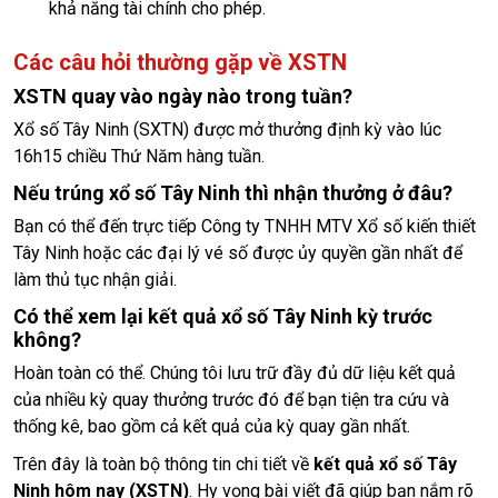
khả năng tài chính cho phép.
Các câu hỏi thường gặp về XSTN
XSTN quay vào ngày nào trong tuần?
Xổ số Tây Ninh (SXTN) được mở thưởng định kỳ vào lúc
16h15 chiều Thứ Năm hàng tuần.
Nếu trúng xổ số Tây Ninh thì nhận thưởng ở đâu?
Bạn có thể đến trực tiếp Công ty TNHH MTV Xổ số kiến thiết
Tây Ninh hoặc các đại lý vé số được ủy quyền gần nhất để
làm thủ tục nhận giải.
Có thể xem lại kết quả xổ số Tây Ninh kỳ trước
không?
Hoàn toàn có thể. Chúng tôi lưu trữ đầy đủ dữ liệu kết quả
của nhiều kỳ quay thưởng trước đó để bạn tiện tra cứu và
thống kê, bao gồm cả kết quả của kỳ quay gần nhất.
Trên đây là toàn bộ thông tin chi tiết về
kết quả xổ số Tây
Ninh hôm nay (XSTN)
. Hy vọng bài viết đã giúp bạn nắm rõ