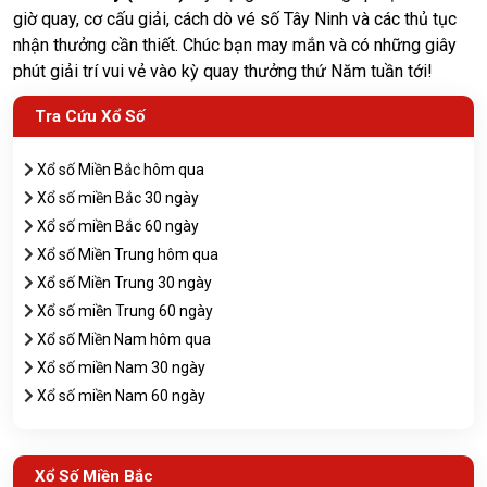
giờ quay, cơ cấu giải, cách
dò vé số Tây Ninh và các thủ tục
nhận thưởng cần thiết. Chúc bạn may mắn và có những giây
phút giải trí vui vẻ vào kỳ quay thưởng thứ Năm tuần tới!
Tra Cứu Xổ Số
Xổ số Miền Bắc hôm qua
Xổ số miền Bắc 30 ngày
Xổ số miền Bắc 60 ngày
Xổ số Miền Trung hôm qua
Xổ số Miền Trung 30 ngày
Xổ số miền Trung 60 ngày
Xổ số Miền Nam hôm qua
Xổ số miền Nam 30 ngày
Xổ số miền Nam 60 ngày
Xổ Số Miền Bắc