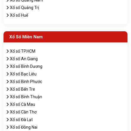
Xổ số Quảng Trị
Xổ số Huế
Xổ Số Miền Nam
Xổ số TP.HCM
Xổ số An Giang
Xổ số Bình Dương
Xổ số Bạc Liêu
Xổ số Bình Phước
Xổ số Bến Tre
Xổ số Bình Thuận
Xổ số Cà Mau
Xổ số Cần Thơ
Xổ số Đà Lạt
Xổ số Đồng Nai