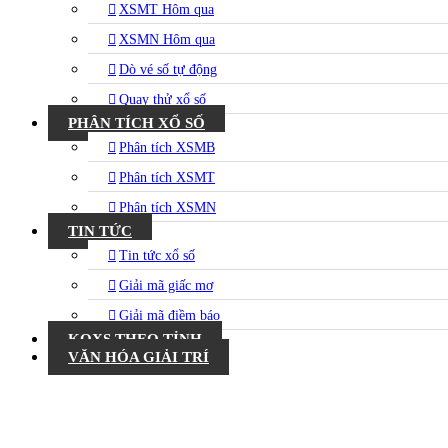
XSMT Hôm qua
XSMN Hôm qua
Dò vé số tự động
Quay thử xổ số
PHÂN TÍCH XỔ SỐ
Phân tích XSMB
Phân tích XSMT
Phân tích XSMN
TIN TỨC
Tin tức xổ số
Giải mã giấc mơ
Giải mã điềm báo
KQXS THEO TỈNH
VĂN HÓA GIẢI TRÍ