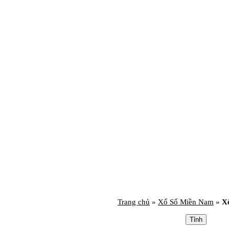
Trang chủ
»
Xổ Số Miền Nam
»
X
Tỉnh