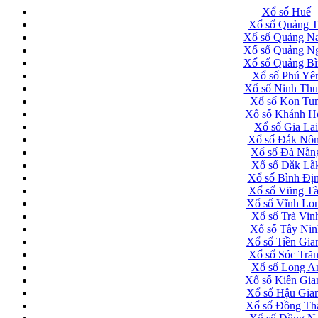
Xổ số Huế
Xổ số Quảng T
Xổ số Quảng N
Xổ số Quảng Ng
Xổ số Quảng Bì
Xổ số Phú Yê
Xổ số Ninh Thu
Xổ số Kon Tu
Xố số Khánh H
Xổ số Gia Lai
Xổ số Đắk Nô
Xổ số Đà Nẵn
Xổ số Đắk Lắ
Xổ số Bình Đị
Xổ số Vũng T
Xổ số Vĩnh Lo
Xổ số Trà Vin
Xổ số Tây Nin
Xổ số Tiền Gia
Xổ số Sóc Tră
Xổ số Long A
Xổ số Kiên Gia
Xổ số Hậu Gia
Xổ số Đồng Th