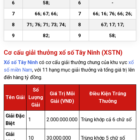
6
58;
6
-
7
66; 67; 66;
7
66; 16; 76; 66; 26;
8
71; 76; 71; 73; 74;
8
67; 17; 17;
9
82;
9
58;
Cơ cấu giải thưởng xổ số Tây Ninh (XSTN)
Xổ số Tây Ninh
có cơ cấu giải thưởng chung của khu vực
xổ
số miền Nam
, với 11 hạng mục giải thưởng và tổng giá trị lên
đến hàng tỷ đồng.
Số
Giá Trị Mỗi
Điều Kiện Trúng
Tên Giải
Lượng
Giải (VNĐ)
Thưởng
Giải
Giải Đặc
1
2.000.000.000
Trùng khớp cả 6 chữ số
Biệt
Giải
10
30.000.000
Trùng khớp 5 chữ số