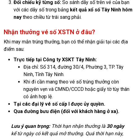
Đối chiếu kỹ từng số:
So sánh dãy số trên vé của bạn
với các dãy số trong bảng
kết quả xổ số Tây Ninh hôm
nay
theo chiều từ trái sang phải.
Nhận thưởng vé số XSTN ở đâu?
Khi may mắn trúng thưởng, bạn có thể nhận giải tại các địa
điểm sau:
Trực tiếp tại Công ty XSKT Tây Ninh:
Địa chỉ: Số 314, đường 30/4, Phường 3, TP. Tây
Ninh, Tỉnh Tây Ninh.
Khi đi cần mang theo vé số trúng thưởng còn
nguyên vẹn và CMND/CCCD hoặc giấy tờ tùy thân
có ảnh hợp lệ.
Tại các đại lý vé số cấp I được ủy quyền.
Qua đường bưu điện (đối với khách hàng ở xa).
Lưu ý quan trọng:
Thời hạn nhận thưởng là
30 ngày
kể từ ngày có kết quả mở thưởng. Quá thời hạn này,