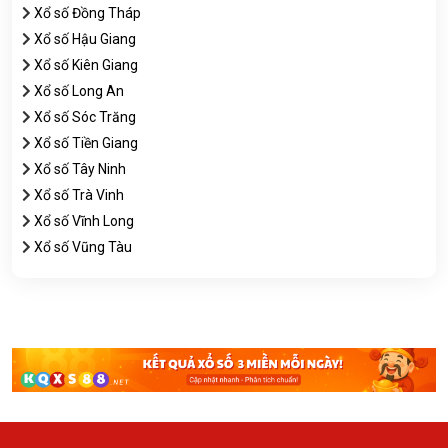
Xổ số Đồng Tháp
Xổ số Hậu Giang
Xổ số Kiên Giang
Xổ số Long An
Xổ số Sóc Trăng
Xổ số Tiền Giang
Xổ số Tây Ninh
Xổ số Trà Vinh
Xổ số Vĩnh Long
Xổ số Vũng Tàu