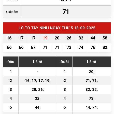
71
Giải tám
LÔ TÔ TÂY NINH NGÀY THỨ 5 18-09-2025
16
17
17
19
20
26
32
44
58
66
66
67
71
71
73
74
76
82
Đầu
Lô tô
Đuôi
Lô tô
1
-
1
20;
2
16; 17; 17; 19;
2
71; 71;
3
20; 26;
3
82; 32;
4
32;
4
73;
5
44;
5
44; 74;