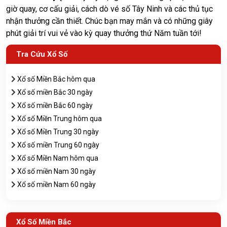
giờ quay, cơ cấu giải, cách
dò vé số Tây Ninh và các thủ tục
nhận thưởng cần thiết. Chúc bạn may mắn và có những giây
phút giải trí vui vẻ vào kỳ quay thưởng thứ Năm tuần tới!
Tra Cứu Xổ Số
Xổ số Miền Bắc hôm qua
Xổ số miền Bắc 30 ngày
Xổ số miền Bắc 60 ngày
Xổ số Miền Trung hôm qua
Xổ số Miền Trung 30 ngày
Xổ số miền Trung 60 ngày
Xổ số Miền Nam hôm qua
Xổ số miền Nam 30 ngày
Xổ số miền Nam 60 ngày
Xổ Số Miền Bắc