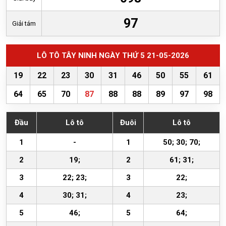
97
Giải tám
LÔ TÔ TÂY NINH NGÀY THỨ 5 21-05-2026
19
22
23
30
31
46
50
55
61
64
65
70
87
88
88
89
97
98
Đầu
Lô tô
Đuôi
Lô tô
1
-
1
50; 30; 70;
2
19;
2
61; 31;
3
22; 23;
3
22;
4
30; 31;
4
23;
5
46;
5
64;