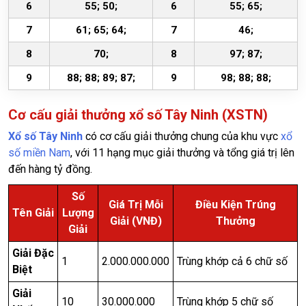
6
55; 50;
6
55; 65;
7
61; 65; 64;
7
46;
8
70;
8
97; 87;
9
88; 88; 89; 87;
9
98; 88; 88;
Cơ cấu giải thưởng xổ số Tây Ninh (XSTN)
Xổ số Tây Ninh
có cơ cấu giải thưởng chung của khu vực
xổ
số miền Nam
, với 11 hạng mục giải thưởng và tổng giá trị lên
đến hàng tỷ đồng.
Số
Giá Trị Mỗi
Điều Kiện Trúng
Tên Giải
Lượng
Giải (VNĐ)
Thưởng
Giải
Giải Đặc
1
2.000.000.000
Trùng khớp cả 6 chữ số
Biệt
Giải
10
30.000.000
Trùng khớp 5 chữ số