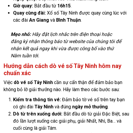
Giờ quay:
Bắt đầu từ
16h15
.
Quay cùng đài:
Xổ số Tây Ninh được quay cùng lúc với
các đài
An Giang
và
Bình Thuận
.
Mẹo nhỏ:
Hãy đặt lịch nhắc trên điện thoại hoặc
đăng ký nhận thông báo từ website của chúng tôi để
nhận kết quả ngay khi vừa được công bố vào thứ
Năm tuần tới.
Hướng dẫn cách dò vé số Tây Ninh hôm nay
chuẩn xác
Việc
dò vé số Tây Ninh
cần sự cẩn thận để đảm bảo bạn
không bỏ lỡ giải thưởng nào. Hãy làm theo các bước sau:
Kiểm tra thông tin vé:
Đảm bảo tờ vé số trên tay bạn
có ghi đài
Tây Ninh
và đúng
ngày mở thưởng
.
Dò từ trên xuống dưới:
Bắt đầu dò từ giải Đặc Biệt, sau
đó lần lượt xuống các giải phụ, giải Nhất, Nhì, Ba… và
cuối cùng là giải Tám.