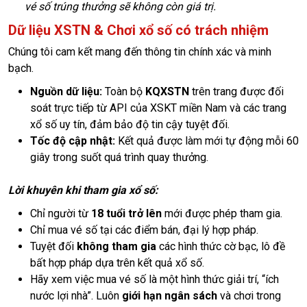
vé số trúng thưởng sẽ không còn giá trị.
Dữ liệu XSTN & Chơi xổ số có trách nhiệm
Chúng tôi cam kết mang đến thông tin chính xác và minh
bạch.
Nguồn dữ liệu:
Toàn bộ
KQXSTN
trên trang được đối
soát trực tiếp từ API của XSKT miền Nam và các trang
xổ số uy tín, đảm bảo độ tin cậy tuyệt đối.
Tốc độ cập nhật:
Kết quả được làm mới tự động mỗi 60
giây trong suốt quá trình quay thưởng.
Lời khuyên khi tham gia xổ số:
Chỉ người từ
18 tuổi trở lên
mới được phép tham gia.
Chỉ mua vé số tại các điểm bán, đại lý hợp pháp.
Tuyệt đối
không tham gia
các hình thức cờ bạc, lô đề
bất hợp pháp dựa trên kết quả xổ số.
Hãy xem việc mua vé số là một hình thức giải trí, “ích
nước lợi nhà”. Luôn
giới hạn ngân sách
và chơi trong