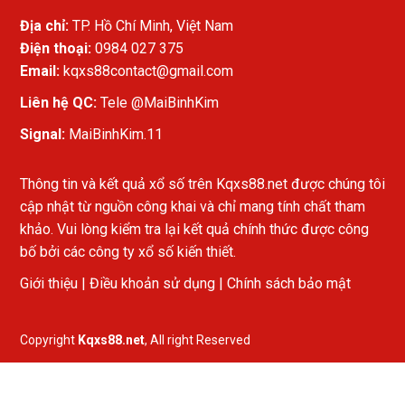
Địa chỉ:
TP. Hồ Chí Minh, Việt Nam
Điện thoại:
0984 027 375
Email:
kqxs88contact@gmail.com
Liên hệ QC:
Tele
@MaiBinhKim
Signal:
MaiBinhKim.11
Thông tin và kết quả xổ số trên Kqxs88.net được chúng tôi
cập nhật từ nguồn công khai và chỉ mang tính chất tham
khảo. Vui lòng kiểm tra lại kết quả chính thức được công
bố bởi các công ty xổ số kiến thiết.
Giới thiệu
|
Điều khoản sử dụng
|
Chính sách bảo mật
Copyright
Kqxs88.net
, All right Reserved
cakhiatv link trực tiếp
33win