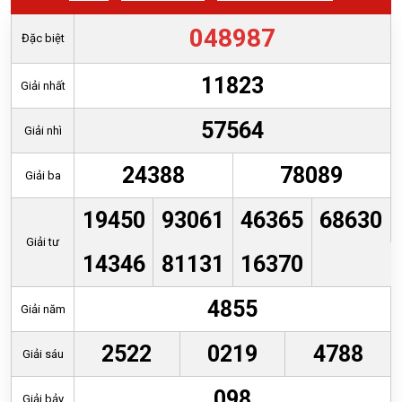
CỨU
KẾT
048987
Đặc biệt
QUẢ
11823
PHÂN
Giải nhất
TÍCH
XỔ
57564
Giải nhì
SỐ
24388
78089
Giải ba
TIN
TỨC
19450
93061
46365
68630
KQXS
Giải tư
THEO
14346
81131
16370
TỈNH
4855
Giải năm
VĂN
HÓA
2522
0219
4788
GIẢI
Giải sáu
TRÍ
098
Giải bảy