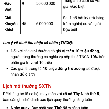
Trùng 5 số cuối so với
Đặc
9
50.000.000
giải Đặc biệt
Biệt
Giải
Sai 1 số bất kỳ (trừ hàng
Khuyến
45
6.000.000
trăm nghìn) so với giải
Khích
Đặc biệt
Lưu ý về thuế thu nhập cá nhân (TNCN):
Đối với các giải thưởng có giá trị
trên 10 triệu đồng
,
người trúng thưởng có nghĩa vụ nộp thuế TNCN
10%
trên
phần giá trị vượt 10 triệu.
Các giải thưởng từ
10 triệu đồng trở xuống
sẽ được
nhận đủ giá trị.
Lịch mở thưởng SXTN
Để không bỏ lỡ cơ hội may mắn với
xổ số Tây Ninh thứ 5
,
bạn cần ghi nhớ chính xác lịch quay thưởng hàng tuần.
Ngày quay:
Duy nhất vào
Thứ Năm
hàng tuần.