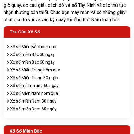
giờ quay, cơ cấu giải, cách
dò vé số Tây Ninh và các thủ tục
nhận thưởng cần thiết. Chúc bạn may mắn và có những giây
phút giải trí vui vẻ vào kỳ quay thưởng thứ Năm tuần tới!
Tra Cứu Xổ Số
Xổ số Miền Bắc hôm qua
Xổ số miền Bắc 30 ngày
Xổ số miền Bắc 60 ngày
Xổ số Miền Trung hôm qua
Xổ số Miền Trung 30 ngày
Xổ số miền Trung 60 ngày
Xổ số Miền Nam hôm qua
Xổ số miền Nam 30 ngày
Xổ số miền Nam 60 ngày
Xổ Số Miền Bắc