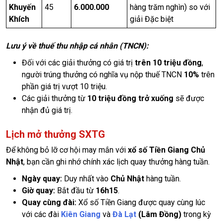
Khuyến
45
6.000.000
hàng trăm nghìn) so với
Khích
giải Đặc biệt
Lưu ý về thuế thu nhập cá nhân (TNCN):
Đối với các giải thưởng có giá trị
trên 10 triệu đồng
,
người trúng thưởng có nghĩa vụ nộp thuế TNCN
10%
trên
phần giá trị vượt 10 triệu.
Các giải thưởng từ
10 triệu đồng trở xuống
sẽ được
nhận đủ giá trị.
Lịch mở thưởng SXTG
Để không bỏ lỡ cơ hội may mắn với
xổ số Tiền Giang Chủ
Nhật
, bạn cần ghi nhớ chính xác lịch quay thưởng hàng tuần.
Ngày quay:
Duy nhất vào
Chủ Nhật
hàng tuần.
Giờ quay:
Bắt đầu từ
16h15
.
Quay cùng đài:
Xổ số Tiền Giang được quay cùng lúc
với các đài
Kiên Giang
và
Đà Lạt
(Lâm Đồng)
trong kỳ