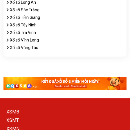
Xổ số Long An
Xổ số Sóc Trăng
Xổ số Tiền Giang
Xổ số Tây Ninh
Xổ số Trà Vinh
Xổ số Vĩnh Long
Xổ số Vũng Tàu
XSMB
XSMT
XSMN