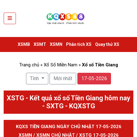
XSMB
XSMT
XSMB
XSMT
XSMN
Phân tích XS
Quay thử XS
XSMN
VIETLOTT
Trang chủ
»
Xổ Số Miền Nam
»
Xổ số Tiền Giang
THỐNG
Tỉnh
Mới nhất
17-05-2026
KÊ
SỔ
XSTG - Kết quả xổ số Tiền Giang hôm nay
KẾT
- SXTG - KQXSTG
QUẢ
TRUYỀN
THỐNG
KQXS TIỀN GIANG NGÀY CHỦ NHẬT 17-05-2026
TRA
XSMN
/
XSMN CHỦ NHẬT
/
XSTG 17-05-2026