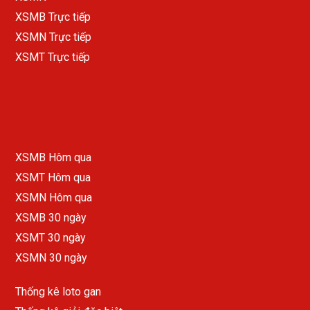
XSMB Trực tiếp
XSMN Trực tiếp
XSMT Trực tiếp
XSMB Hôm qua
XSMT Hôm qua
XSMN Hôm qua
XSMB 30 ngày
XSMT 30 ngày
XSMN 30 ngày
Thống kê loto gan