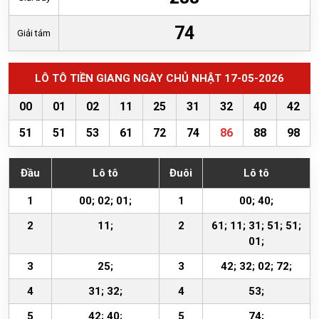
74
Giải tám
LÔ TÔ TIỀN GIANG NGÀY CHỦ NHẬT 17-05-2026
00
01
02
11
25
31
32
40
42
51
51
53
61
72
74
86
88
98
Đầu
Lô tô
Đuôi
Lô tô
1
00; 02; 01;
1
00; 40;
2
11;
2
61; 11; 31; 51; 51;
01;
3
25;
3
42; 32; 02; 72;
4
31; 32;
4
53;
5
42; 40;
5
74;