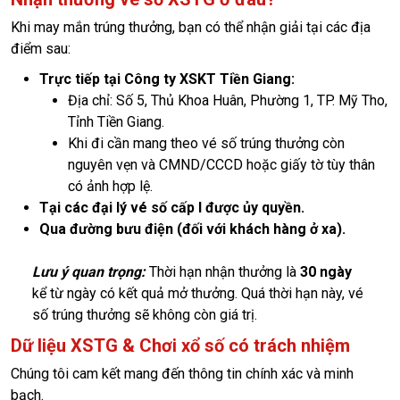
Khi may mắn trúng thưởng, bạn có thể nhận giải tại các địa
điểm sau:
Trực tiếp tại Công ty XSKT Tiền Giang:
Địa chỉ: Số 5, Thủ Khoa Huân, Phường 1, TP. Mỹ Tho,
Tỉnh Tiền Giang.
Khi đi cần mang theo vé số trúng thưởng còn
nguyên vẹn và CMND/CCCD hoặc giấy tờ tùy thân
có ảnh hợp lệ.
Tại các đại lý vé số cấp I được ủy quyền.
Qua đường bưu điện (đối với khách hàng ở xa).
Lưu ý quan trọng:
Thời hạn nhận thưởng là
30 ngày
kể từ ngày có kết quả mở thưởng. Quá thời hạn này, vé
số trúng thưởng sẽ không còn giá trị.
Dữ liệu XSTG & Chơi xổ số có trách nhiệm
Chúng tôi cam kết mang đến thông tin chính xác và minh
bạch.