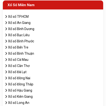
Xổ Số Miền Nam
Xổ số TP.HCM
Xổ số An Giang
Xổ số Bình Dương
Xổ số Bạc Liêu
Xổ số Bình Phước
Xổ số Bến Tre
Xổ số Bình Thuận
Xổ số Cà Mau
Xổ số Cần Thơ
Xổ số Đà Lạt
Xổ số Đồng Nai
Xổ số Đồng Tháp
Xổ số Hậu Giang
Xổ số Kiên Giang
Xổ số Long An