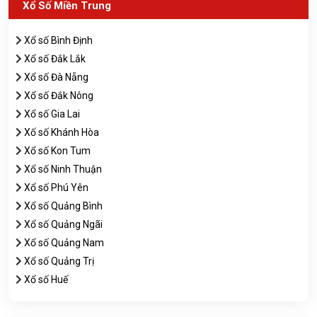
Xổ Số Miền Trung
Xổ số Bình Định
Xổ số Đắk Lắk
Xổ số Đà Nẵng
Xổ số Đắk Nông
Xổ số Gia Lai
Xố số Khánh Hòa
Xổ số Kon Tum
Xổ số Ninh Thuận
Xổ số Phú Yên
Xổ số Quảng Bình
Xổ số Quảng Ngãi
Xổ số Quảng Nam
Xổ số Quảng Trị
Xổ số Huế