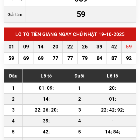
59
Giải tám
LÔ TÔ TIỀN GIANG NGÀY CHỦ NHẬT 19-10-2025
01
09
14
20
22
26
39
42
59
59
69
69
77
77
79
84
87
92
Đầu
Lô tô
Đuôi
Lô tô
1
01; 09;
1
20;
2
14;
2
01;
3
22; 26; 20;
3
22; 42; 92;
4
39;
4
-
5
42;
5
14; 84;