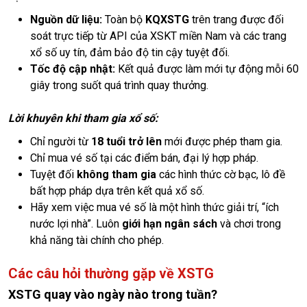
Nguồn dữ liệu:
Toàn bộ
KQXSTG
trên trang được đối
soát trực tiếp từ API của XSKT miền Nam và các trang
xổ số uy tín, đảm bảo độ tin cậy tuyệt đối.
Tốc độ cập nhật:
Kết quả được làm mới tự động mỗi 60
giây trong suốt quá trình quay thưởng.
Lời khuyên khi tham gia xổ số:
Chỉ người từ
18 tuổi trở lên
mới được phép tham gia.
Chỉ mua vé số tại các điểm bán, đại lý hợp pháp.
Tuyệt đối
không tham gia
các hình thức cờ bạc, lô đề
bất hợp pháp dựa trên kết quả xổ số.
Hãy xem việc mua vé số là một hình thức giải trí, “ích
nước lợi nhà”. Luôn
giới hạn ngân sách
và chơi trong
khả năng tài chính cho phép.
Các câu hỏi thường gặp về XSTG
XSTG quay vào ngày nào trong tuần?