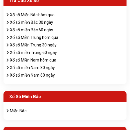
Tra Cứu Xổ Số
Xổ số Miền Bắc hôm qua
Xổ số miền Bắc 30 ngày
Xổ số miền Bắc 60 ngày
Xổ số Miền Trung hôm qua
Xổ số Miền Trung 30 ngày
Xổ số miền Trung 60 ngày
Xổ số Miền Nam hôm qua
Xổ số miền Nam 30 ngày
Xổ số miền Nam 60 ngày
Xổ Số Miền Bắc
Miền Bắc