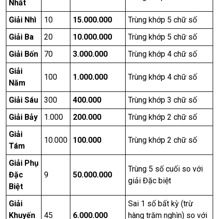
Nhất
Giải Nhì
10
15.000.000
Trùng khớp 5 chữ số
Giải Ba
20
10.000.000
Trùng khớp 5 chữ số
Giải Bốn
70
3.000.000
Trùng khớp 4 chữ số
Giải
100
1.000.000
Trùng khớp 4 chữ số
Năm
Giải Sáu
300
400.000
Trùng khớp 3 chữ số
Giải Bảy
1.000
200.000
Trùng khớp 2 chữ số
Giải
10.000
100.000
Trùng khớp 2 chữ số
Tám
Giải Phụ
Trùng 5 số cuối so với
Đặc
9
50.000.000
giải Đặc biệt
Biệt
Giải
Sai 1 số bất kỳ (trừ
Khuyến
45
6.000.000
hàng trăm nghìn) so với