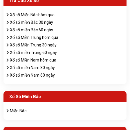
Tra Cứu Xổ Số
Xổ số Miền Bắc hôm qua
Xổ số miền Bắc 30 ngày
Xổ số miền Bắc 60 ngày
Xổ số Miền Trung hôm qua
Xổ số Miền Trung 30 ngày
Xổ số miền Trung 60 ngày
Xổ số Miền Nam hôm qua
Xổ số miền Nam 30 ngày
Xổ số miền Nam 60 ngày
Xổ Số Miền Bắc
Miền Bắc