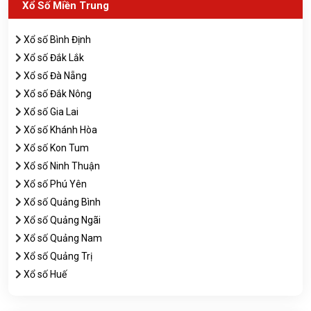
Xổ Số Miền Trung
Xổ số Bình Định
Xổ số Đắk Lắk
Xổ số Đà Nẵng
Xổ số Đắk Nông
Xổ số Gia Lai
Xố số Khánh Hòa
Xổ số Kon Tum
Xổ số Ninh Thuận
Xổ số Phú Yên
Xổ số Quảng Bình
Xổ số Quảng Ngãi
Xổ số Quảng Nam
Xổ số Quảng Trị
Xổ số Huế