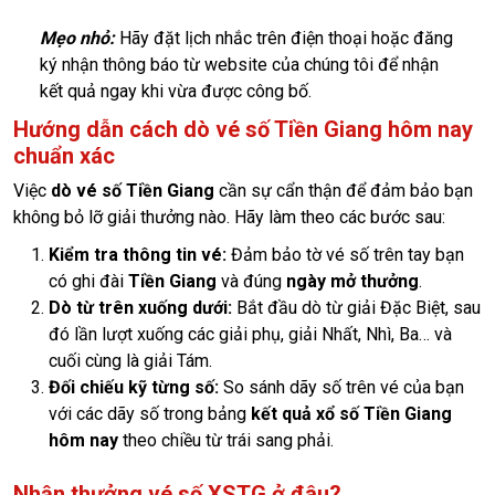
Mẹo nhỏ:
Hãy đặt lịch nhắc trên điện thoại hoặc đăng
ký nhận thông báo từ website của chúng tôi để nhận
kết quả ngay khi vừa được công bố.
Hướng dẫn cách dò vé số Tiền Giang hôm nay
chuẩn xác
Việc
dò vé số Tiền Giang
cần sự cẩn thận để đảm bảo bạn
không bỏ lỡ giải thưởng nào. Hãy làm theo các bước sau:
Kiểm tra thông tin vé:
Đảm bảo tờ vé số trên tay bạn
có ghi đài
Tiền Giang
và đúng
ngày mở thưởng
.
Dò từ trên xuống dưới:
Bắt đầu dò từ giải Đặc Biệt, sau
đó lần lượt xuống các giải phụ, giải Nhất, Nhì, Ba… và
cuối cùng là giải Tám.
Đối chiếu kỹ từng số:
So sánh dãy số trên vé của bạn
với các dãy số trong bảng
kết quả xổ số Tiền Giang
hôm nay
theo chiều từ trái sang phải.
Nhận thưởng vé số XSTG ở đâu?