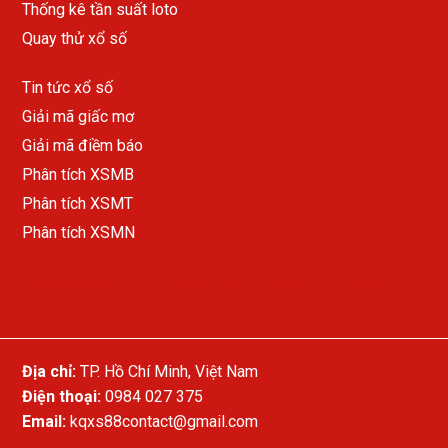
Thống kê tần suất loto
Quay thử xổ số
Tin tức xổ số
Giải mã giấc mơ
Giải mã điềm báo
Phân tích XSMB
Phân tích XSMT
Phân tích XSMN
https://555win.blog
https://ev9977.com/
mb88
ao88
RR88
Địa chỉ:
TP. Hồ Chí Minh, Việt Nam
Điện thoại:
0984 027 375
Email:
kqxs88contact@gmail.com