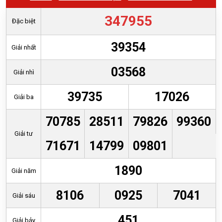
CỨU
KẾT
347955
Đặc biệt
QUẢ
39354
PHÂN
Giải nhất
TÍCH
XỔ
03568
Giải nhì
SỐ
39735
17026
Giải ba
TIN
TỨC
70785
28511
79826
99360
KQXS
Giải tư
THEO
71671
14799
09801
TỈNH
1890
Giải năm
VĂN
HÓA
8106
0925
7041
GIẢI
Giải sáu
TRÍ
451
Giải bảy