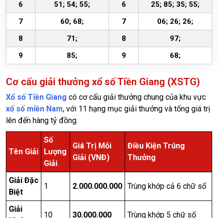
6
51; 54; 55;
6
25; 85; 35; 55;
7
60; 68;
7
06; 26; 26;
8
71;
8
97;
9
85;
9
68;
Cơ cấu giải thưởng xổ số Tiền Giang (XSTG)
Xổ số Tiền Giang
có cơ cấu giải thưởng chung của khu vực
xổ số miền Nam
, với 11 hạng mục giải thưởng và tổng giá trị
lên đến hàng tỷ đồng.
Số
Giá Trị Mỗi
Điều Kiện Trúng
Tên Giải
Lượng
Giải (VNĐ)
Thưởng
Giải
Giải Đặc
1
2.000.000.000
Trùng khớp cả 6 chữ số
Biệt
Giải
10
30.000.000
Trùng khớp 5 chữ số