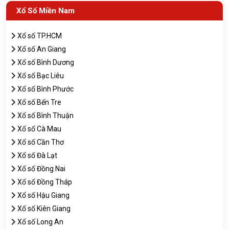
Xổ Số Miền Nam
Xổ số TP.HCM
Xổ số An Giang
Xổ số Bình Dương
Xổ số Bạc Liêu
Xổ số Bình Phước
Xổ số Bến Tre
Xổ số Bình Thuận
Xổ số Cà Mau
Xổ số Cần Thơ
Xổ số Đà Lạt
Xổ số Đồng Nai
Xổ số Đồng Tháp
Xổ số Hậu Giang
Xổ số Kiên Giang
Xổ số Long An