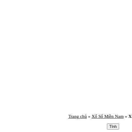
Trang chủ
»
Xổ Số Miền Nam
»
X
Tỉnh