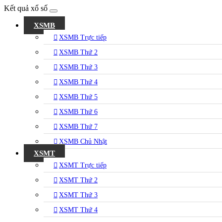
Kết quả xổ số
XSMB
XSMB Trực tiếp
XSMB Thứ 2
XSMB Thứ 3
XSMB Thứ 4
XSMB Thứ 5
XSMB Thứ 6
XSMB Thứ 7
XSMB Chủ Nhật
XSMT
XSMT Trực tiếp
XSMT Thứ 2
XSMT Thứ 3
XSMT Thứ 4