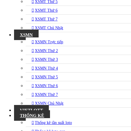
XSMT Thứ 5
XSMT Thứ 6
XSMT Thứ 7
XSMT Chủ Nhật
XSMN
XSMN Trực tiếp
XSMN Thứ 2
XSMN Thứ 3
XSMN Thứ 4
XSMN Thứ 5
XSMN Thứ 6
XSMN Thứ 7
XSMN Chủ Nhật
VIETLOTT
THỐNG KÊ
Thống kê tần suất loto