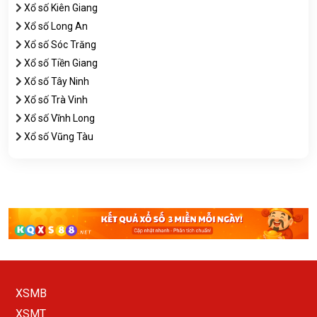
Xổ số Kiên Giang
Xổ số Long An
Xổ số Sóc Trăng
Xổ số Tiền Giang
Xổ số Tây Ninh
Xổ số Trà Vinh
Xổ số Vĩnh Long
Xổ số Vũng Tàu
XSMB
XSMT