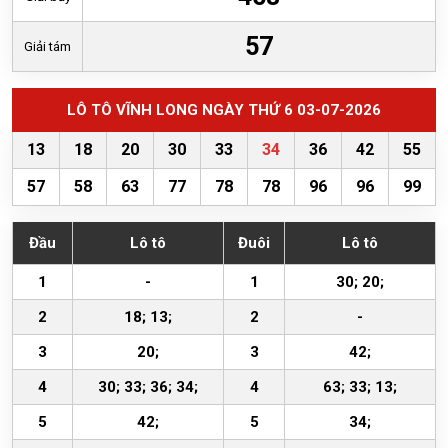
57
Giải tám
LÔ TÔ VĨNH LONG NGÀY THỨ 6 03-07-2026
13
18
20
30
33
34
36
42
55
57
58
63
77
78
78
96
96
99
Đầu
Lô tô
Đuôi
Lô tô
1
-
1
30; 20;
2
18; 13;
2
-
3
20;
3
42;
4
30; 33; 36; 34;
4
63; 33; 13;
5
42;
5
34;