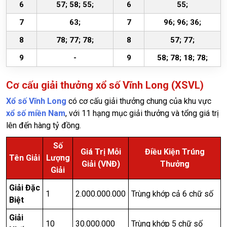
6
57; 58; 55;
6
55;
7
63;
7
96; 96; 36;
8
78; 77; 78;
8
57; 77;
9
-
9
58; 78; 18; 78;
Cơ cấu giải thưởng xổ số Vĩnh Long (XSVL)
Xổ số Vĩnh Long
có cơ cấu giải thưởng chung của khu vực
xổ số miền Nam
, với 11 hạng mục giải thưởng và tổng giá trị
lên đến hàng tỷ đồng.
Số
Giá Trị Mỗi
Điều Kiện Trúng
Tên Giải
Lượng
Giải (VNĐ)
Thưởng
Giải
Giải Đặc
1
2.000.000.000
Trùng khớp cả 6 chữ số
Biệt
Giải
10
30.000.000
Trùng khớp 5 chữ số