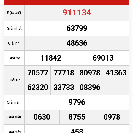
CỨU
KẾT
911134
Đặc biệt
QUẢ
63799
PHÂN
Giải nhất
TÍCH
XỔ
48636
Giải nhì
SỐ
11842
69013
Giải ba
TIN
TỨC
70577
77718
80978
41363
KQXS
Giải tư
THEO
62320
33733
08396
TỈNH
9796
Giải năm
VĂN
HÓA
0630
8755
0978
GIẢI
Giải sáu
TRÍ
458
Giải bảy