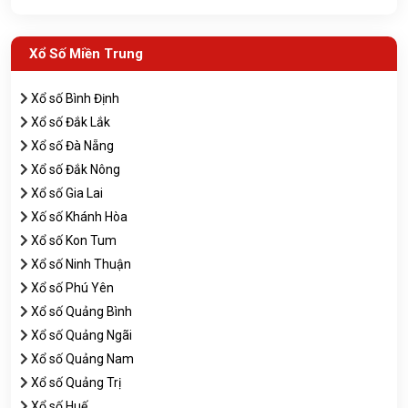
Xổ Số Miền Trung
Xổ số Bình Định
Xổ số Đắk Lắk
Xổ số Đà Nẵng
Xổ số Đắk Nông
Xổ số Gia Lai
Xố số Khánh Hòa
Xổ số Kon Tum
Xổ số Ninh Thuận
Xổ số Phú Yên
Xổ số Quảng Bình
Xổ số Quảng Ngãi
Xổ số Quảng Nam
Xổ số Quảng Trị
Xổ số Huế