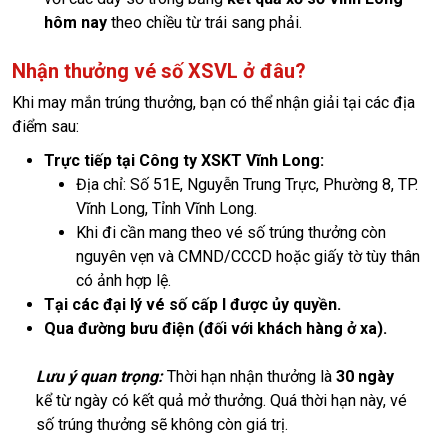
hôm nay
theo chiều từ trái sang phải.
Nhận thưởng vé số XSVL ở đâu?
Khi may mắn trúng thưởng, bạn có thể nhận giải tại các địa
điểm sau:
Trực tiếp tại Công ty XSKT Vĩnh Long:
Địa chỉ: Số 51E, Nguyễn Trung Trực, Phường 8, TP.
Vĩnh Long, Tỉnh Vĩnh Long.
Khi đi cần mang theo vé số trúng thưởng còn
nguyên vẹn và CMND/CCCD hoặc giấy tờ tùy thân
có ảnh hợp lệ.
Tại các đại lý vé số cấp I được ủy quyền.
Qua đường bưu điện (đối với khách hàng ở xa).
Lưu ý quan trọng:
Thời hạn nhận thưởng là
30 ngày
kể từ ngày có kết quả mở thưởng. Quá thời hạn này, vé
số trúng thưởng sẽ không còn giá trị.