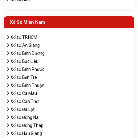
Xổ Số Miền Nam
Xổ số TP.HCM
Xổ số An Giang
Xổ số Bình Dương
Xổ số Bạc Liêu
Xổ số Bình Phước
Xổ số Bến Tre
Xổ số Bình Thuận
Xổ số Cà Mau
Xổ số Cần Thơ
Xổ số Đà Lạt
Xổ số Đồng Nai
Xổ số Đồng Tháp
Xổ số Hậu Giang