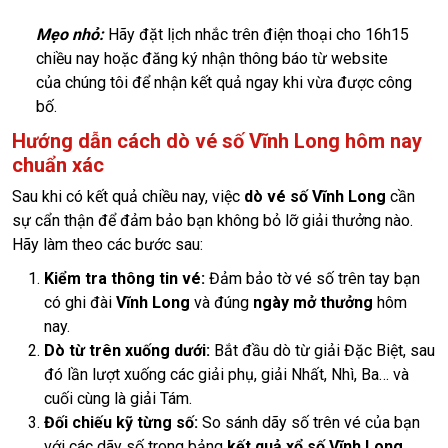
Mẹo nhỏ:
Hãy đặt lịch nhắc trên điện thoại cho 16h15
chiều nay hoặc đăng ký nhận thông báo từ website
của chúng tôi để nhận kết quả ngay khi vừa được công
bố.
Hướng dẫn cách dò vé số Vĩnh Long hôm nay
chuẩn xác
Sau khi có kết quả chiều nay, việc
dò vé số Vĩnh Long
cần
sự cẩn thận để đảm bảo bạn không bỏ lỡ giải thưởng nào.
Hãy làm theo các bước sau:
Kiểm tra thông tin vé:
Đảm bảo tờ vé số trên tay bạn
có ghi đài
Vĩnh Long
và đúng
ngày mở thưởng
hôm
nay.
Dò từ trên xuống dưới:
Bắt đầu dò từ giải Đặc Biệt, sau
đó lần lượt xuống các giải phụ, giải Nhất, Nhì, Ba… và
cuối cùng là giải Tám.
Đối chiếu kỹ từng số:
So sánh dãy số trên vé của bạn
với các dãy số trong bảng
kết quả xổ số Vĩnh Long