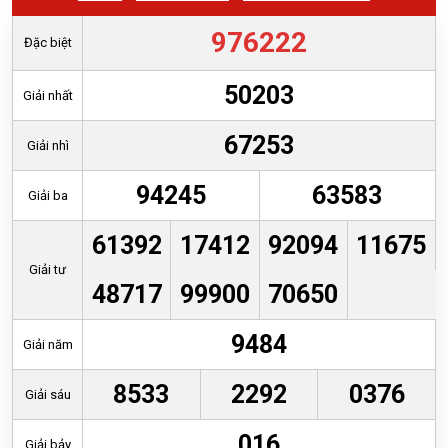
CỨU
KẾT
976222
Đặc biệt
QUẢ
50203
PHÂN
Giải nhất
TÍCH
XỔ
67253
Giải nhì
SỐ
94245
63583
Giải ba
TIN
TỨC
61392
17412
92094
11675
KQXS
Giải tư
THEO
48717
99900
70650
TỈNH
9484
Giải năm
VĂN
HÓA
8533
2292
0376
GIẢI
Giải sáu
TRÍ
016
Giải bảy