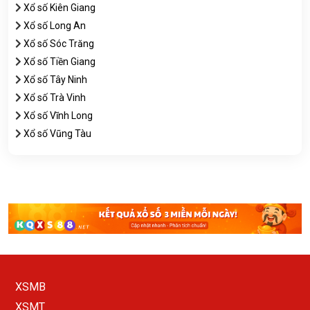
Xổ số Kiên Giang
Xổ số Long An
Xổ số Sóc Trăng
Xổ số Tiền Giang
Xổ số Tây Ninh
Xổ số Trà Vinh
Xổ số Vĩnh Long
Xổ số Vũng Tàu
XSMB
XSMT