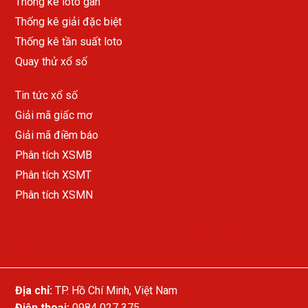
Thống kê loto gan
Thống kê giải đặc biệt
Thống kê tần suất loto
Quay thử xổ số
Tin tức xổ số
Giải mã giấc mơ
Giải mã điềm báo
Phân tích XSMB
Phân tích XSMT
Phân tích XSMN
https://555win.blog
https://ev9977.com/
mb88
ao88
RR88
Địa chỉ:
TP. Hồ Chí Minh, Việt Nam
Điện thoại:
0984 027 375