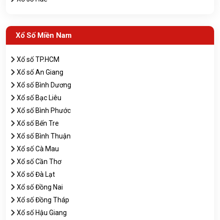
Xổ Số Miền Nam
Xổ số TP.HCM
Xổ số An Giang
Xổ số Bình Dương
Xổ số Bạc Liêu
Xổ số Bình Phước
Xổ số Bến Tre
Xổ số Bình Thuận
Xổ số Cà Mau
Xổ số Cần Thơ
Xổ số Đà Lạt
Xổ số Đồng Nai
Xổ số Đồng Tháp
Xổ số Hậu Giang