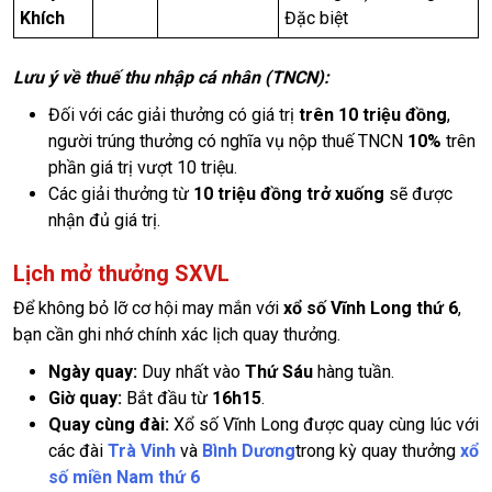
Khích
Đặc biệt
Lưu ý về thuế thu nhập cá nhân (TNCN):
Đối với các giải thưởng có giá trị
trên 10 triệu đồng
,
người trúng thưởng có nghĩa vụ nộp thuế TNCN
10%
trên
phần giá trị vượt 10 triệu.
Các giải thưởng từ
10 triệu đồng trở xuống
sẽ được
nhận đủ giá trị.
Lịch mở thưởng SXVL
Để không bỏ lỡ cơ hội may mắn với
xổ số Vĩnh Long thứ 6
,
bạn cần ghi nhớ chính xác lịch quay thưởng.
Ngày quay:
Duy nhất vào
Thứ Sáu
hàng tuần.
Giờ quay:
Bắt đầu từ
16h15
.
Quay cùng đài:
Xổ số Vĩnh Long được quay cùng lúc với
các đài
Trà Vinh
và
Bình Dương
trong kỳ quay thưởng
xổ
số miền Nam thứ 6