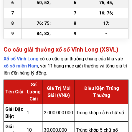
6
50; 53;
6
75; 45;
7
-
7
16; 76;
8
76; 75;
8
17;
9
84; 83;
9
-
Cơ cấu giải thưởng xổ số Vĩnh Long (XSVL)
Xổ số Vĩnh Long
có cơ cấu giải thưởng chung của khu vực
xổ số miền Nam
, với 11 hạng mục giải thưởng và tổng giá trị
lên đến hàng tỷ đồng.
Số
Giá Trị Mỗi
Điều Kiện Trúng
Tên Giải
Lượng
Giải (VNĐ)
Thưởng
Giải
Giải Đặc
1
2.000.000.000
Trùng khớp cả 6 chữ số
Biệt
Giải
10
30.000.000
Trùng khớp 5 chữ số