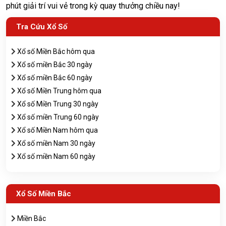
phút giải trí vui vẻ trong kỳ quay thưởng chiều nay!
Tra Cứu Xổ Số
Xổ số Miền Bắc hôm qua
Xổ số miền Bắc 30 ngày
Xổ số miền Bắc 60 ngày
Xổ số Miền Trung hôm qua
Xổ số Miền Trung 30 ngày
Xổ số miền Trung 60 ngày
Xổ số Miền Nam hôm qua
Xổ số miền Nam 30 ngày
Xổ số miền Nam 60 ngày
Xổ Số Miền Bắc
Miền Bắc