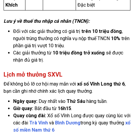
Khích
Đặc biệt
Lưu ý về thuế thu nhập cá nhân (TNCN):
Đối với các giải thưởng có giá trị
trên 10 triệu đồng
,
người trúng thưởng có nghĩa vụ nộp thuế TNCN
10%
trên
phần giá trị vượt 10 triệu.
Các giải thưởng từ
10 triệu đồng trở xuống
sẽ được
nhận đủ giá trị.
Lịch mở thưởng SXVL
Để không bỏ lỡ cơ hội may mắn với
xổ số Vĩnh Long thứ 6
,
bạn cần ghi nhớ chính xác lịch quay thưởng.
Ngày quay:
Duy nhất vào
Thứ Sáu
hàng tuần.
Giờ quay:
Bắt đầu từ
16h15
.
Quay cùng đài:
Xổ số Vĩnh Long được quay cùng lúc với
các đài
Trà Vinh
và
Bình Dương
trong kỳ quay thưởng
xổ
số miền Nam thứ 6