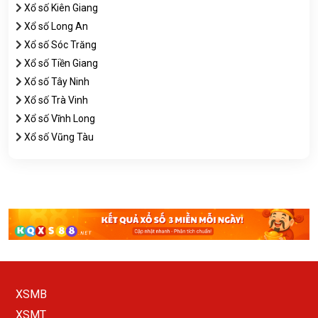
Xổ số Kiên Giang
Xổ số Long An
Xổ số Sóc Trăng
Xổ số Tiền Giang
Xổ số Tây Ninh
Xổ số Trà Vinh
Xổ số Vĩnh Long
Xổ số Vũng Tàu
XSMB
XSMT