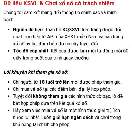
Dữ liệu XSVL & Chơi xổ số có trách nhiệm
Chúng tôi cam kết mang đến thông tin chính xác và minh
bạch.
Nguồn dữ liệu:
Toàn bộ
KQXSVL
trên trang được đối
soát trực tiếp từ API của XSKT miền Nam và các trang
xổ số uy tín, đảm bảo độ tin cậy tuyệt đối.
Tốc độ cập nhật:
Kết quả được làm mới tự động mỗi 60
giây trong suốt quá trình quay thưởng.
Lời khuyên khi tham gia xổ số:
Chỉ người từ
18 tuổi trở lên
mới được phép tham gia.
Chỉ mua vé số tại các điểm bán, đại lý hợp pháp.
Tuyệt đối
không tham gia
các hình thức cờ bạc, lô đề
bất hợp pháp dựa trên kết quả xổ số.
Hãy xem việc mua vé số là một hình thức giải trí, “ích
nước lợi nhà”. Luôn
giới hạn ngân sách
và chơi trong
khả năng tài chính cho phép.