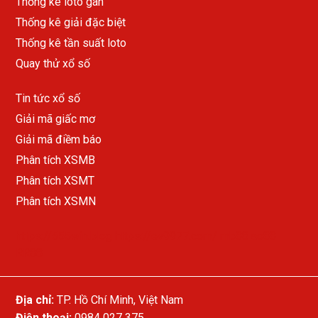
Thống kê loto gan
Thống kê giải đặc biệt
Thống kê tần suất loto
Quay thử xổ số
Tin tức xổ số
Giải mã giấc mơ
Giải mã điềm báo
Phân tích XSMB
Phân tích XSMT
Phân tích XSMN
https://555win.blog
https://ev9977.com/
mb88
ao88
RR88
Địa chỉ:
TP. Hồ Chí Minh, Việt Nam
Điện thoại:
0984 027 375