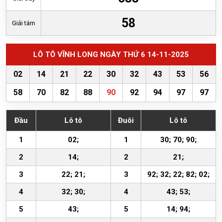
58
Giải tám
LÔ TÔ VĨNH LONG NGÀY THỨ 6 14-11-2025
02
14
21
22
30
32
43
53
56
58
70
82
88
90
92
94
97
97
Đầu
Lô tô
Đuôi
Lô tô
1
02;
1
30; 70; 90;
2
14;
2
21;
3
22; 21;
3
92; 32; 22; 82; 02;
4
32; 30;
4
43; 53;
5
43;
5
14; 94;