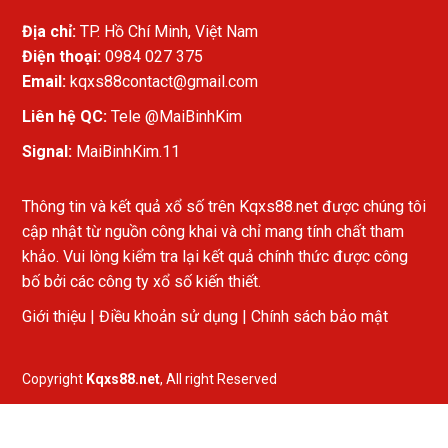
Địa chỉ:
TP. Hồ Chí Minh, Việt Nam
Điện thoại:
0984 027 375
Email:
kqxs88contact@gmail.com
Liên hệ QC:
Tele
@MaiBinhKim
Signal:
MaiBinhKim.11
Thông tin và kết quả xổ số trên Kqxs88.net được chúng tôi
cập nhật từ nguồn công khai và chỉ mang tính chất tham
khảo. Vui lòng kiểm tra lại kết quả chính thức được công
bố bởi các công ty xổ số kiến thiết.
Giới thiệu
|
Điều khoản sử dụng
|
Chính sách bảo mật
Copyright
Kqxs88.net
, All right Reserved
cakhiatv link trực tiếp
33win