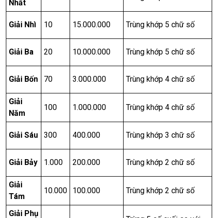
Nhất
Giải Nhì
10
15.000.000
Trùng khớp 5 chữ số
Giải Ba
20
10.000.000
Trùng khớp 5 chữ số
Giải Bốn
70
3.000.000
Trùng khớp 4 chữ số
Giải
100
1.000.000
Trùng khớp 4 chữ số
Năm
Giải Sáu
300
400.000
Trùng khớp 3 chữ số
Giải Bảy
1.000
200.000
Trùng khớp 2 chữ số
Giải
10.000
100.000
Trùng khớp 2 chữ số
Tám
Giải Phụ