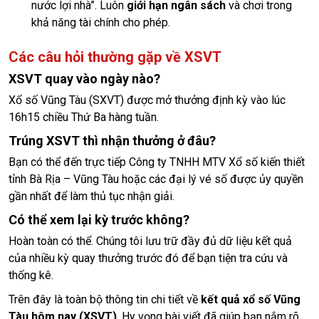
nước lợi nhà”. Luôn
giới hạn ngân sách
và chơi trong
khả năng tài chính cho phép.
Các câu hỏi thường gặp về XSVT
XSVT quay vào ngày nào?
Xổ số Vũng Tàu (SXVT) được mở thưởng định kỳ vào lúc
16h15 chiều Thứ Ba hàng tuần.
Trúng XSVT thì nhận thưởng ở đâu?
Bạn có thể đến trực tiếp Công ty TNHH MTV Xổ số kiến thiết
tỉnh Bà Rịa – Vũng Tàu hoặc các đại lý vé số được ủy quyền
gần nhất để làm thủ tục nhận giải.
Có thể xem lại kỳ trước không?
Hoàn toàn có thể. Chúng tôi lưu trữ đầy đủ dữ liệu kết quả
của nhiều kỳ quay thưởng trước đó để bạn tiện tra cứu và
thống kê.
Trên đây là toàn bộ thông tin chi tiết về
kết quả xổ số Vũng
Tàu hôm nay (XSVT)
. Hy vọng bài viết đã giúp bạn nắm rõ