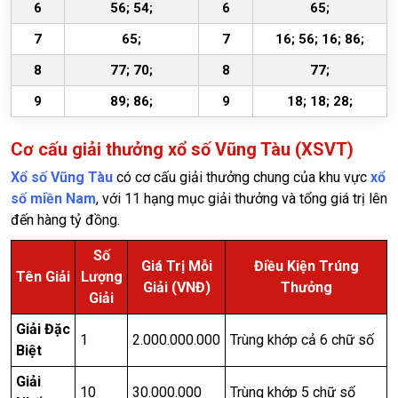
6
56; 54;
6
65;
7
65;
7
16; 56; 16; 86;
8
77; 70;
8
77;
9
89; 86;
9
18; 18; 28;
Cơ cấu giải thưởng xổ số Vũng Tàu (XSVT)
Xổ số Vũng Tàu
có cơ cấu giải thưởng chung của khu vực
xổ
số miền Nam
, với 11 hạng mục giải thưởng và tổng giá trị lên
đến hàng tỷ đồng.
Số
Giá Trị Mỗi
Điều Kiện Trúng
Tên Giải
Lượng
Giải (VNĐ)
Thưởng
Giải
Giải Đặc
1
2.000.000.000
Trùng khớp cả 6 chữ số
Biệt
Giải
10
30.000.000
Trùng khớp 5 chữ số