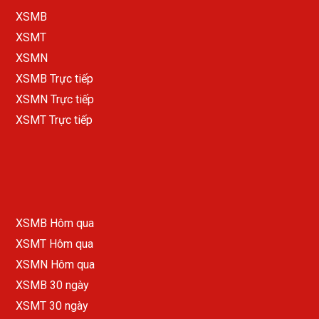
XSMB
XSMT
XSMN
XSMB Trực tiếp
XSMN Trực tiếp
XSMT Trực tiếp
XSMB Hôm qua
XSMT Hôm qua
XSMN Hôm qua
XSMB 30 ngày
XSMT 30 ngày