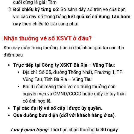
cuối cùng là giải Tám.
Đối chiếu kỹ từng số:
So sánh dãy số trên vé của bạn
với các dãy số trong bảng
kết quả xổ số Vũng Tàu hôm
nay
theo chiều từ trái sang phải.
Nhận thưởng vé số XSVT ở đâu?
Khi may mắn trúng thưởng, bạn có thể nhận giải tại các địa
điểm sau:
Trực tiếp tại Công ty XSKT Bà Rịa – Vũng Tàu:
Địa chỉ: Số 05, đường Thống Nhất, Phường 1, TP.
Vũng Tàu, Tỉnh Bà Rịa – Vũng Tàu.
Khi đi cần mang theo vé số trúng thưởng còn
nguyên vẹn và CMND/CCCD hoặc giấy tờ tùy thân
có ảnh hợp lệ.
Tại các đại lý vé số cấp I được ủy quyền.
Qua đường bưu điện (đối với khách hàng ở xa).
Lưu ý quan trọng:
Thời hạn nhận thưởng là
30 ngày