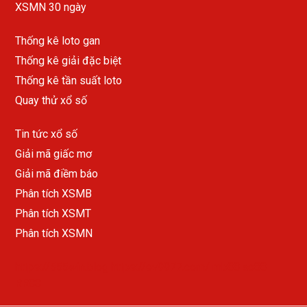
XSMN 30 ngày
Thống kê loto gan
Thống kê giải đặc biệt
Thống kê tần suất loto
Quay thử xổ số
Tin tức xổ số
Giải mã giấc mơ
Giải mã điềm báo
Phân tích XSMB
Phân tích XSMT
Phân tích XSMN
https://555win.blog
https://ev9977.com/
mb88
ao88
RR88