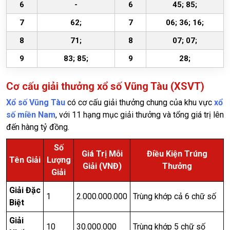
6
-
6
45; 85;
7
62;
7
06; 36; 16;
8
71;
8
07; 07;
9
83; 85;
9
28;
Cơ cấu giải thưởng xổ số Vũng Tàu (XSVT)
Xổ số Vũng Tàu
có cơ cấu giải thưởng chung của khu vực
xổ
số miền Nam
, với 11 hạng mục giải thưởng và tổng giá trị lên
đến hàng tỷ đồng.
Số
Giá Trị Mỗi
Điều Kiện Trúng
Tên Giải
Lượng
Giải (VNĐ)
Thưởng
Giải
Giải Đặc
1
2.000.000.000
Trùng khớp cả 6 chữ số
Biệt
Giải
10
30.000.000
Trùng khớp 5 chữ số