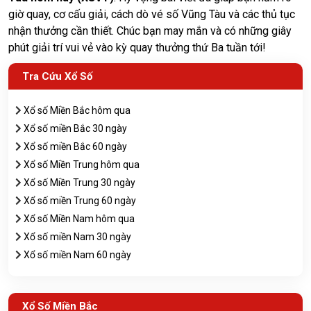
giờ quay, cơ cấu giải, cách
dò vé số Vũng Tàu và các thủ tục
nhận thưởng cần thiết. Chúc bạn may mắn và có những giây
phút giải trí vui vẻ vào kỳ quay thưởng thứ Ba tuần tới!
Tra Cứu Xổ Số
Xổ số Miền Bắc hôm qua
Xổ số miền Bắc 30 ngày
Xổ số miền Bắc 60 ngày
Xổ số Miền Trung hôm qua
Xổ số Miền Trung 30 ngày
Xổ số miền Trung 60 ngày
Xổ số Miền Nam hôm qua
Xổ số miền Nam 30 ngày
Xổ số miền Nam 60 ngày
Xổ Số Miền Bắc