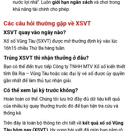
nước lợi nhà”. Luôn
giới hạn ngân sách
và chơi trong
khả năng tài chính cho phép.
Các câu hỏi thường gặp về XSVT
XSVT quay vào ngày nào?
Xổ số Vũng Tàu (SXVT) được mở thưởng định kỳ vào lúc
16h15 chiều Thứ Ba hàng tuần.
Trúng XSVT thì nhận thưởng ở đâu?
Bạn có thể đến trực tiếp Công ty TNHH MTV Xổ số kiến thiết
tỉnh Bà Rịa – Vũng Tàu hoặc các đại lý vé số được ủy quyền
gần nhất để làm thủ tục nhận giải.
Có thể xem lại kỳ trước không?
Hoàn toàn có thể. Chúng tôi lưu trữ đầy đủ dữ liệu kết quả
của nhiều kỳ quay thưởng trước đó để bạn tiện tra cứu và
thống kê.
Trên đây là toàn bộ thông tin chi tiết về
kết quả xổ số Vũng
Tàu hôm nay (XSVT)
. Hy vọng bài viết đã giúp bạn nắm rõ