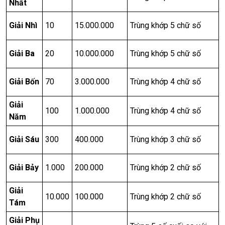
Nhất
Giải Nhì
10
15.000.000
Trùng khớp 5 chữ số
Giải Ba
20
10.000.000
Trùng khớp 5 chữ số
Giải Bốn
70
3.000.000
Trùng khớp 4 chữ số
Giải
100
1.000.000
Trùng khớp 4 chữ số
Năm
Giải Sáu
300
400.000
Trùng khớp 3 chữ số
Giải Bảy
1.000
200.000
Trùng khớp 2 chữ số
Giải
10.000
100.000
Trùng khớp 2 chữ số
Tám
Giải Phụ