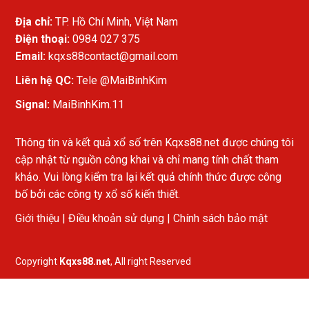
Địa chỉ:
TP. Hồ Chí Minh, Việt Nam
Điện thoại:
0984 027 375
Email:
kqxs88contact@gmail.com
Liên hệ QC:
Tele
@MaiBinhKim
Signal:
MaiBinhKim.11
Thông tin và kết quả xổ số trên Kqxs88.net được chúng tôi
cập nhật từ nguồn công khai và chỉ mang tính chất tham
khảo. Vui lòng kiểm tra lại kết quả chính thức được công
bố bởi các công ty xổ số kiến thiết.
Giới thiệu
|
Điều khoản sử dụng
|
Chính sách bảo mật
Copyright
Kqxs88.net
, All right Reserved
cakhiatv link trực tiếp
33win