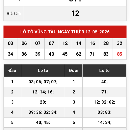
12
Giải tám
LÔ TÔ VŨNG TÀU NGÀY THỨ 3 12-05-2026
03
06
07
07
12
14
16
28
32
34
36
39
40
45
62
71
83
85
Đầu
Lô tô
Đuôi
Lô tô
1
03; 06; 07; 07;
1
40;
2
12; 14; 16;
2
71;
3
28;
3
12; 32; 62;
4
39; 36; 32; 34;
4
03; 83;
5
40; 45;
5
14; 34;