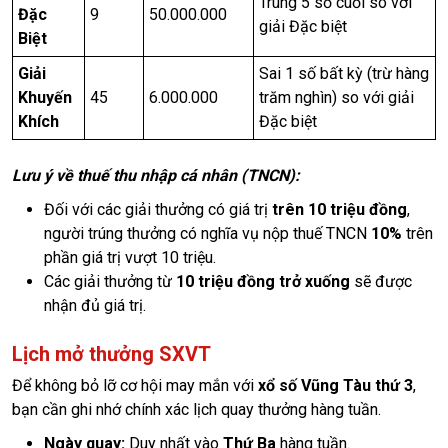
Trùng 5 số cuối so với
Đặc
9
50.000.000
giải Đặc biệt
Biệt
Giải
Sai 1 số bất kỳ (trừ hàng
Khuyến
45
6.000.000
trăm nghìn) so với giải
Khích
Đặc biệt
Lưu ý về thuế thu nhập cá nhân (TNCN):
Đối với các giải thưởng có giá trị
trên 10 triệu đồng
,
người trúng thưởng có nghĩa vụ nộp thuế TNCN
10%
trên
phần giá trị vượt 10 triệu.
Các giải thưởng từ
10 triệu đồng trở xuống
sẽ được
nhận đủ giá trị.
Lịch mở thưởng SXVT
Để không bỏ lỡ cơ hội may mắn với
xổ số Vũng Tàu thứ 3
,
bạn cần ghi nhớ chính xác lịch quay thưởng hàng tuần.
Ngày quay:
Duy nhất vào
Thứ Ba
hàng tuần.