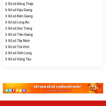
Xổ số Đồng Tháp
Xổ số Hậu Giang
Xổ số Kiên Giang
Xổ số Long An
Xổ số Sóc Trăng
Xổ số Tiền Giang
Xổ số Tây Ninh
Xổ số Trà Vinh
Xổ số Vĩnh Long
Xổ số Vũng Tàu