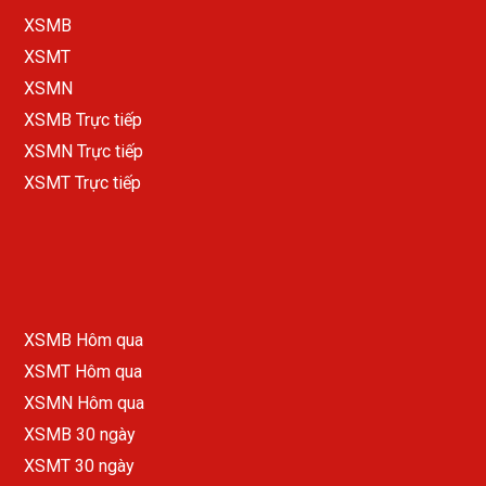
XSMB
XSMT
XSMN
XSMB Trực tiếp
XSMN Trực tiếp
XSMT Trực tiếp
XSMB Hôm qua
XSMT Hôm qua
XSMN Hôm qua
XSMB 30 ngày
XSMT 30 ngày