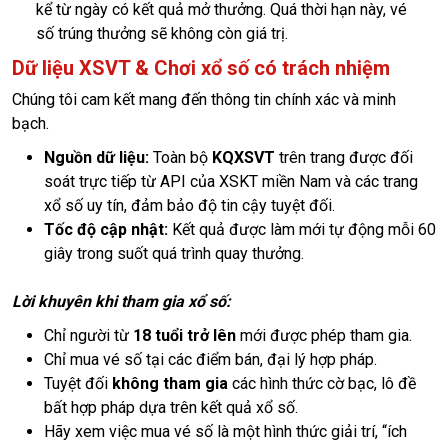
kể từ ngày có kết quả mở thưởng. Quá thời hạn này, vé
số trúng thưởng sẽ không còn giá trị.
Dữ liệu XSVT & Chơi xổ số có trách nhiệm
Chúng tôi cam kết mang đến thông tin chính xác và minh
bạch.
Nguồn dữ liệu:
Toàn bộ
KQXSVT
trên trang được đối
soát trực tiếp từ API của XSKT miền Nam và các trang
xổ số uy tín, đảm bảo độ tin cậy tuyệt đối.
Tốc độ cập nhật:
Kết quả được làm mới tự động mỗi 60
giây trong suốt quá trình quay thưởng.
Lời khuyên khi tham gia xổ số:
Chỉ người từ
18 tuổi trở lên
mới được phép tham gia.
Chỉ mua vé số tại các điểm bán, đại lý hợp pháp.
Tuyệt đối
không tham gia
các hình thức cờ bạc, lô đề
bất hợp pháp dựa trên kết quả xổ số.
Hãy xem việc mua vé số là một hình thức giải trí, “ích