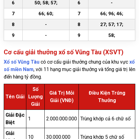
6
50; 58; 57;
6
-
7
66; 60;
7
66; 96; 46;
8
-
8
27; 57; 17;
9
-
9
58;
Cơ cấu giải thưởng xổ số Vũng Tàu (XSVT)
Xổ số Vũng Tàu
có cơ cấu giải thưởng chung của khu vực
xổ
số miền Nam
, với 11 hạng mục giải thưởng và tổng giá trị lên
đến hàng tỷ đồng.
Số
Giá Trị Mỗi
Điều Kiện Trúng
Tên Giải
Lượng
Giải (VNĐ)
Thưởng
Giải
Giải Đặc
1
2.000.000.000
Trùng khớp cả 6 chữ số
Biệt
Giải
10
30.000.000
Trùng khớp 5 chữ số