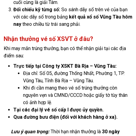
cuối cùng là giải Tám.
Đối chiếu kỹ từng số:
So sánh dãy số trên vé của bạn
với các dãy số trong bảng
kết quả xổ số Vũng Tàu hôm
nay
theo chiều từ trái sang phải.
Nhận thưởng vé số XSVT ở đâu?
Khi may mắn trúng thưởng, bạn có thể nhận giải tại các địa
điểm sau:
Trực tiếp tại Công ty XSKT Bà Rịa – Vũng Tàu:
Địa chỉ: Số 05, đường Thống Nhất, Phường 1, TP.
Vũng Tàu, Tỉnh Bà Rịa – Vũng Tàu.
Khi đi cần mang theo vé số trúng thưởng còn
nguyên vẹn và CMND/CCCD hoặc giấy tờ tùy thân
có ảnh hợp lệ.
Tại các đại lý vé số cấp I được ủy quyền.
Qua đường bưu điện (đối với khách hàng ở xa).
Lưu ý quan trọng:
Thời hạn nhận thưởng là
30 ngày