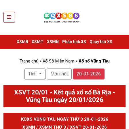
XSMB
XSMT
XSMB
XSMT
XSMN
Phân tích XS
Quay thử XS
XSMN
VIETLOTT
Trang chủ
»
Xổ Số Miền Nam
»
Xổ số Vũng Tàu
THỐNG
Tỉnh
Mới nhất
20-01-2026
KÊ
SỔ
XSVT 20/01 - Kết quả xổ số Bà Rịa -
KẾT
Vũng Tàu ngày 20/01/2026
QUẢ
TRUYỀN
THỐNG
KQXS VŨNG TÀU NGÀY THỨ 3 20-01-2026
TRA
XSMN
/
XSMN THỨ 3
/
XSVT 20-01-2026