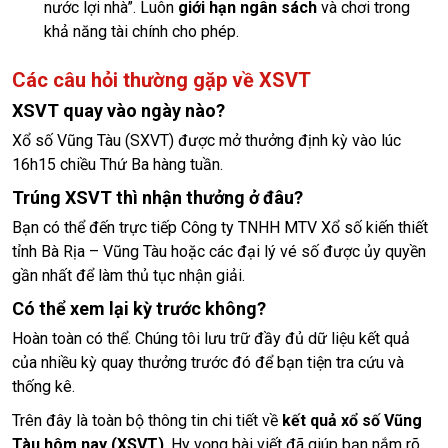
nước lợi nhà”. Luôn
giới hạn ngân sách
và chơi trong
khả năng tài chính cho phép.
Các câu hỏi thường gặp về XSVT
XSVT quay vào ngày nào?
Xổ số Vũng Tàu (SXVT) được mở thưởng định kỳ vào lúc
16h15 chiều Thứ Ba hàng tuần.
Trúng XSVT thì nhận thưởng ở đâu?
Bạn có thể đến trực tiếp Công ty TNHH MTV Xổ số kiến thiết
tỉnh Bà Rịa – Vũng Tàu hoặc các đại lý vé số được ủy quyền
gần nhất để làm thủ tục nhận giải.
Có thể xem lại kỳ trước không?
Hoàn toàn có thể. Chúng tôi lưu trữ đầy đủ dữ liệu kết quả
của nhiều kỳ quay thưởng trước đó để bạn tiện tra cứu và
thống kê.
Trên đây là toàn bộ thông tin chi tiết về
kết quả xổ số Vũng
Tàu hôm nay (XSVT)
. Hy vọng bài viết đã giúp bạn nắm rõ