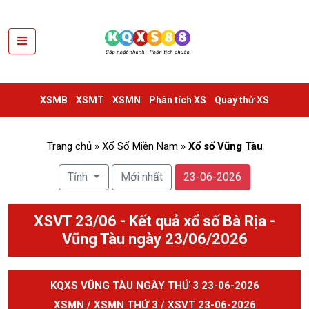
XSMB
XSMT
XSMB
XSMT
XSMN
Phân tích XS
Quay thử XS
XSMN
VIETLOTT
Trang chủ
»
Xổ Số Miền Nam
»
Xổ số Vũng Tàu
THỐNG
Tỉnh
Mới nhất
23-06-2026
KÊ
SỔ
XSVT 23/06 - Kết quả xổ số Bà Rịa -
KẾT
Vũng Tàu ngày 23/06/2026
QUẢ
TRUYỀN
THỐNG
KQXS VŨNG TÀU NGÀY THỨ 3 23-06-2026
TRA
XSMN
/
XSMN THỨ 3
/
XSVT 23-06-2026