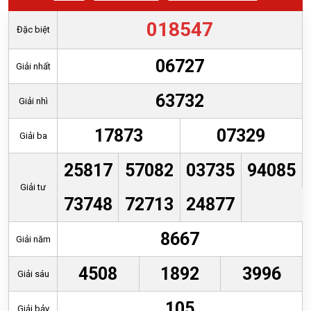
CỨU
KẾT
018547
Đặc biệt
QUẢ
06727
PHÂN
Giải nhất
TÍCH
XỔ
63732
Giải nhì
SỐ
17873
07329
Giải ba
TIN
TỨC
25817
57082
03735
94085
KQXS
Giải tư
THEO
73748
72713
24877
TỈNH
8667
Giải năm
VĂN
HÓA
4508
1892
3996
GIẢI
Giải sáu
TRÍ
105
Giải bảy