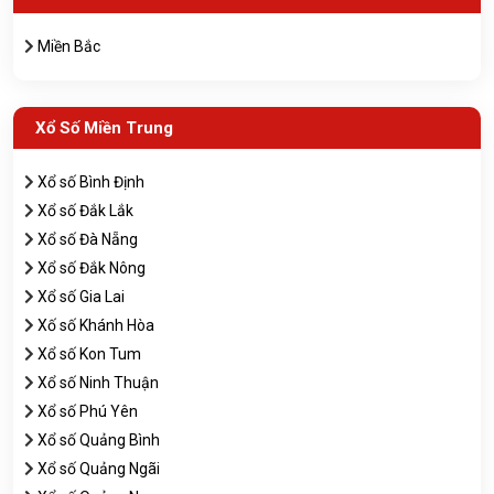
Miền Bắc
Xổ Số Miền Trung
Xổ số Bình Định
Xổ số Đắk Lắk
Xổ số Đà Nẵng
Xổ số Đắk Nông
Xổ số Gia Lai
Xố số Khánh Hòa
Xổ số Kon Tum
Xổ số Ninh Thuận
Xổ số Phú Yên
Xổ số Quảng Bình
Xổ số Quảng Ngãi