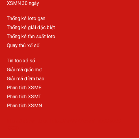
XSMN 30 ngày
Thống kê loto gan
Thống kê giải đặc biệt
Thống kê tần suất loto
Quay thử xổ số
Tin tức xổ số
Giải mã giấc mơ
Giải mã điềm báo
Phân tích XSMB
Phân tích XSMT
Phân tích XSMN
https://555win.blog
https://ev9977.com/
mb88
ao88
RR88