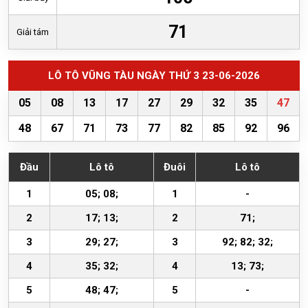
71
Giải tám
LÔ TÔ VŨNG TÀU NGÀY THỨ 3 23-06-2026
05
08
13
17
27
29
32
35
47
48
67
71
73
77
82
85
92
96
Đầu
Lô tô
Đuôi
Lô tô
1
05; 08;
1
-
2
17; 13;
2
71;
3
29; 27;
3
92; 82; 32;
4
35; 32;
4
13; 73;
5
48; 47;
5
-