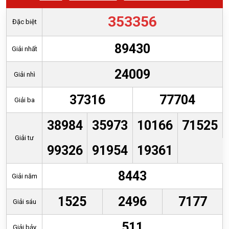
CỨU
KẾT
353356
Đặc biệt
QUẢ
89430
PHÂN
Giải nhất
TÍCH
XỔ
24009
Giải nhì
SỐ
37316
77704
Giải ba
TIN
TỨC
38984
35973
10166
71525
KQXS
Giải tư
THEO
99326
91954
19361
TỈNH
8443
Giải năm
VĂN
HÓA
1525
2496
7177
GIẢI
Giải sáu
TRÍ
511
Giải bảy