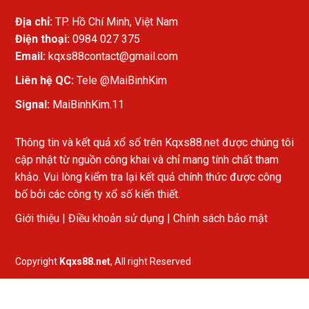
Địa chỉ:
TP. Hồ Chí Minh, Việt Nam
Điện thoại:
0984 027 375
Email:
kqxs88contact@gmail.com
Liên hệ QC:
Tele
@MaiBinhKim
Signal:
MaiBinhKim.11
Thông tin và kết quả xổ số trên Kqxs88.net được chúng tôi
cập nhật từ nguồn công khai và chỉ mang tính chất tham
khảo. Vui lòng kiểm tra lại kết quả chính thức được công
bố bởi các công ty xổ số kiến thiết.
Giới thiệu
|
Điều khoản sử dụng
|
Chính sách bảo mật
Copyright
Kqxs88.net
, All right Reserved
cakhiatv link trực tiếp
33win