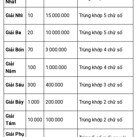
Nhất
Giải Nhì
10
15.000.000
Trùng khớp 5 chữ số
Giải Ba
20
10.000.000
Trùng khớp 5 chữ số
Giải Bốn
70
3.000.000
Trùng khớp 4 chữ số
Giải
100
1.000.000
Trùng khớp 4 chữ số
Năm
Giải Sáu
300
400.000
Trùng khớp 3 chữ số
Giải Bảy
1.000
200.000
Trùng khớp 2 chữ số
Giải
10.000
100.000
Trùng khớp 2 chữ số
Tám
Giải Phụ