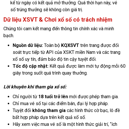
kể từ ngày có kết quả mở thưởng. Quá thời hạn này, vé
số trúng thưởng sẽ không còn giá trị.
Dữ liệu XSVT & Chơi xổ số có trách nhiệm
Chúng tôi cam kết mang đến thông tin chính xác và minh
bạch.
Nguồn dữ liệu:
Toàn bộ
KQXSVT
trên trang được đối
soát trực tiếp từ API của XSKT miền Nam và các trang
xổ số uy tín, đảm bảo độ tin cậy tuyệt đối.
Tốc độ cập nhật:
Kết quả được làm mới tự động mỗi 60
giây trong suốt quá trình quay thưởng.
Lời khuyên khi tham gia xổ số:
Chỉ người từ
18 tuổi trở lên
mới được phép tham gia.
Chỉ mua vé số tại các điểm bán, đại lý hợp pháp.
Tuyệt đối
không tham gia
các hình thức cờ bạc, lô đề
bất hợp pháp dựa trên kết quả xổ số.
Hãy xem việc mua vé số là một hình thức giải trí, “ích