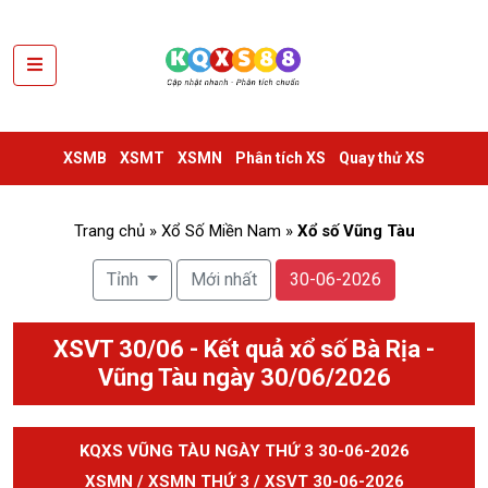
XSMB
XSMT
XSMB
XSMT
XSMN
Phân tích XS
Quay thử XS
XSMN
VIETLOTT
Trang chủ
»
Xổ Số Miền Nam
»
Xổ số Vũng Tàu
THỐNG
Tỉnh
Mới nhất
30-06-2026
KÊ
SỔ
XSVT 30/06 - Kết quả xổ số Bà Rịa -
KẾT
Vũng Tàu ngày 30/06/2026
QUẢ
TRUYỀN
THỐNG
KQXS VŨNG TÀU NGÀY THỨ 3 30-06-2026
TRA
XSMN
/
XSMN THỨ 3
/
XSVT 30-06-2026