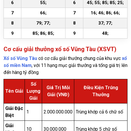
6
55;
6
45; 55; 85; 85; 25;
7
66;
7
16; 46; 86; 66;
8
79; 77;
8
37; 77;
9
85; 86; 85;
9
48;
Cơ cấu giải thưởng xổ số Vũng Tàu (XSVT)
Xổ số Vũng Tàu
có cơ cấu giải thưởng chung của khu vực
xổ
số miền Nam
, với 11 hạng mục giải thưởng và tổng giá trị lên
đến hàng tỷ đồng.
Số
Giá Trị Mỗi
Điều Kiện Trúng
Tên Giải
Lượng
Giải (VNĐ)
Thưởng
Giải
Giải Đặc
1
2.000.000.000
Trùng khớp cả 6 chữ số
Biệt
Giải
10
30.000.000
Trùng khớp 5 chữ số