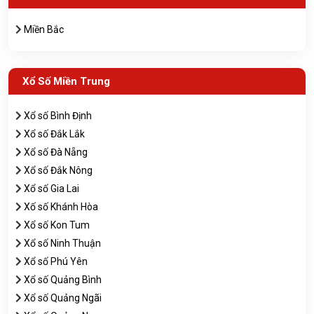
Miền Bắc
Xổ Số Miền Trung
Xổ số Bình Định
Xổ số Đắk Lắk
Xổ số Đà Nẵng
Xổ số Đắk Nông
Xổ số Gia Lai
Xố số Khánh Hòa
Xổ số Kon Tum
Xổ số Ninh Thuận
Xổ số Phú Yên
Xổ số Quảng Bình
Xổ số Quảng Ngãi