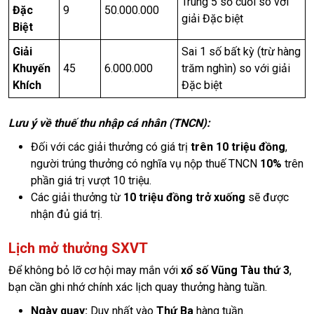
Trùng 5 số cuối so với
Đặc
9
50.000.000
giải Đặc biệt
Biệt
Giải
Sai 1 số bất kỳ (trừ hàng
Khuyến
45
6.000.000
trăm nghìn) so với giải
Khích
Đặc biệt
Lưu ý về thuế thu nhập cá nhân (TNCN):
Đối với các giải thưởng có giá trị
trên 10 triệu đồng
,
người trúng thưởng có nghĩa vụ nộp thuế TNCN
10%
trên
phần giá trị vượt 10 triệu.
Các giải thưởng từ
10 triệu đồng trở xuống
sẽ được
nhận đủ giá trị.
Lịch mở thưởng SXVT
Để không bỏ lỡ cơ hội may mắn với
xổ số Vũng Tàu thứ 3
,
bạn cần ghi nhớ chính xác lịch quay thưởng hàng tuần.
Ngày quay:
Duy nhất vào
Thứ Ba
hàng tuần.