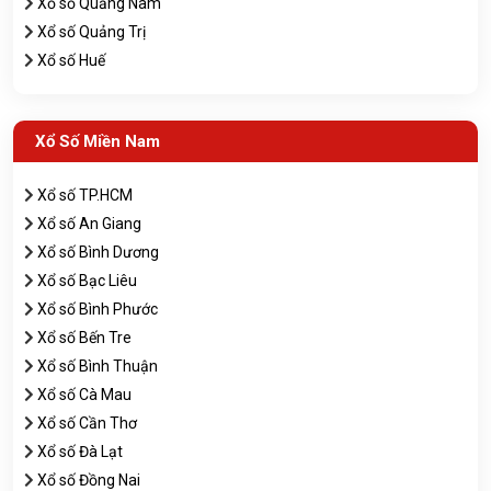
Xổ số Quảng Nam
Xổ số Quảng Trị
Xổ số Huế
Xổ Số Miền Nam
Xổ số TP.HCM
Xổ số An Giang
Xổ số Bình Dương
Xổ số Bạc Liêu
Xổ số Bình Phước
Xổ số Bến Tre
Xổ số Bình Thuận
Xổ số Cà Mau
Xổ số Cần Thơ
Xổ số Đà Lạt
Xổ số Đồng Nai