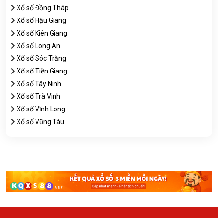
Xổ số Đồng Tháp
Xổ số Hậu Giang
Xổ số Kiên Giang
Xổ số Long An
Xổ số Sóc Trăng
Xổ số Tiền Giang
Xổ số Tây Ninh
Xổ số Trà Vinh
Xổ số Vĩnh Long
Xổ số Vũng Tàu