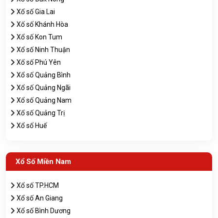
Xổ số Gia Lai
Xố số Khánh Hòa
Xổ số Kon Tum
Xổ số Ninh Thuận
Xổ số Phú Yên
Xổ số Quảng Bình
Xổ số Quảng Ngãi
Xổ số Quảng Nam
Xổ số Quảng Trị
Xổ số Huế
Xổ Số Miền Nam
Xổ số TP.HCM
Xổ số An Giang
Xổ số Bình Dương