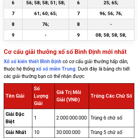
6
56; 58; 58; 51; 58;
6
25; 65;
7
61; 60; 65;
7
96; 56; 76;
8
76;
8
-
9
-
9
08; 58; 58; 58;
Cơ cấu giải thưởng xổ số Bình Định mới nhất
Xổ số kiến thiết Bình Định
có cơ cấu giải thưởng hấp dẫn,
thuộc hệ thống
xổ số miền Trung
. Dưới đây là bảng chi tiết
các giải thưởng bạn có thể nhận được:
Số
Giá Trị Mỗi
Tên Giải
Lượng
Trúng Các Chữ Số
Giải (VNĐ)
Giải
Giải Đặc
1
2.000.000.000
Trùng 6 chữ số
Biệt
Giải Nhất
10
30.000.000
Trùng 5 chữ số