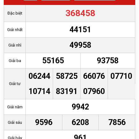
CỨU
KẾT
368458
Đặc biệt
QUẢ
44151
PHÂN
Giải nhất
TÍCH
XỔ
49958
Giải nhì
SỐ
55165
93758
Giải ba
TIN
TỨC
06244
58725
66076
07710
KQXS
Giải tư
THEO
10714
83191
07960
TỈNH
9942
Giải năm
VĂN
HÓA
9596
6208
7856
GIẢI
Giải sáu
TRÍ
961
Giải bảy