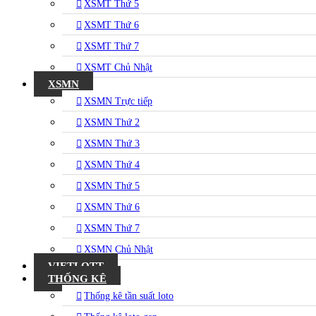
XSMT Thứ 5
XSMT Thứ 6
XSMT Thứ 7
XSMT Chủ Nhật
XSMN
XSMN Trực tiếp
XSMN Thứ 2
XSMN Thứ 3
XSMN Thứ 4
XSMN Thứ 5
XSMN Thứ 6
XSMN Thứ 7
XSMN Chủ Nhật
VIETLOTT
THỐNG KÊ
Thống kê tần suất loto