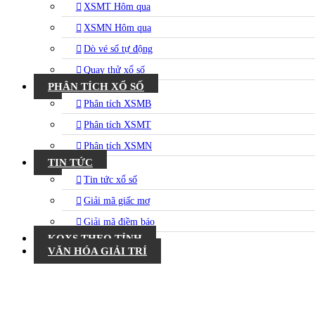
XSMT Hôm qua
XSMN Hôm qua
Dò vé số tự động
Quay thử xổ số
PHÂN TÍCH XỔ SỐ
Phân tích XSMB
Phân tích XSMT
Phân tích XSMN
TIN TỨC
Tin tức xổ số
Giải mã giấc mơ
Giải mã điềm báo
KQXS THEO TỈNH
VĂN HÓA GIẢI TRÍ