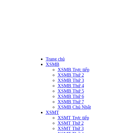
Trang chủ
XSMB
XSMB Trực tiếp
XSMB Thứ 2
XSMB Thứ 3
XSMB Thứ 4
XSMB Thứ 5
XSMB Thứ 6
XSMB Thứ 7
XSMB Chủ Nhật
XSMT
XSMT Trực tiếp
XSMT Thứ 2
XSMT Thứ 3