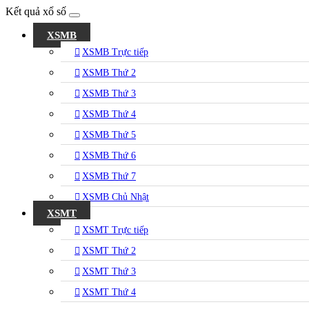
Kết quả xổ số
XSMB
XSMB Trực tiếp
XSMB Thứ 2
XSMB Thứ 3
XSMB Thứ 4
XSMB Thứ 5
XSMB Thứ 6
XSMB Thứ 7
XSMB Chủ Nhật
XSMT
XSMT Trực tiếp
XSMT Thứ 2
XSMT Thứ 3
XSMT Thứ 4