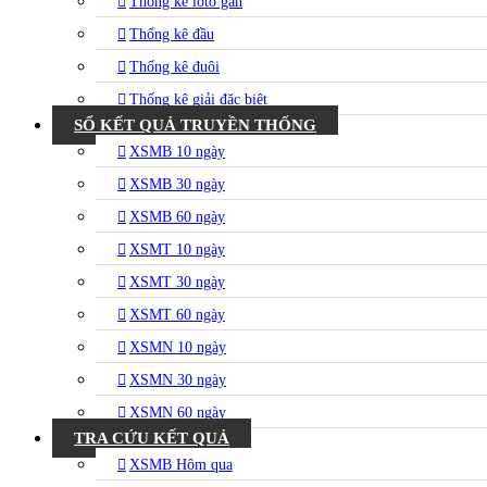
Thống kê loto gan
Thống kê đầu
Thống kê đuôi
Thống kê giải đặc biệt
SỔ KẾT QUẢ TRUYỀN THỐNG
XSMB 10 ngày
XSMB 30 ngày
XSMB 60 ngày
XSMT 10 ngày
XSMT 30 ngày
XSMT 60 ngày
XSMN 10 ngày
XSMN 30 ngày
XSMN 60 ngày
TRA CỨU KẾT QUẢ
XSMB Hôm qua