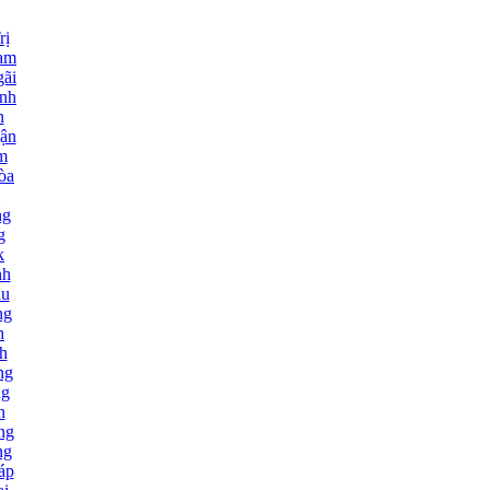
rị
am
ãi
nh
n
ận
m
òa
ng
g
k
nh
àu
ng
h
h
ng
ng
n
ng
ng
áp