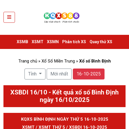
XSMB
XSMT
XSMB
XSMT
XSMN
Phân tích XS
Quay thử XS
XSMN
VIETLOTT
Trang chủ
»
Xổ Số Miền Trung
»
Xổ số Bình Định
THỐNG
Tỉnh
Mới nhất
16-10-2025
KÊ
SỔ
XSBDI 16/10 - Kết quả xổ số Bình Định
KẾT
ngày 16/10/2025
QUẢ
TRUYỀN
THỐNG
KQXS BÌNH ĐỊNH NGÀY THỨ 5 16-10-2025
TRA
XSMT
/
XSMT THỨ 5
/
XSBDI 16-10-2025