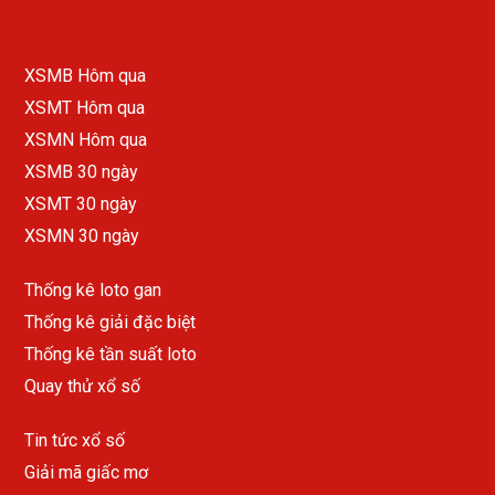
XSMB Hôm qua
XSMT Hôm qua
XSMN Hôm qua
XSMB 30 ngày
XSMT 30 ngày
XSMN 30 ngày
Thống kê loto gan
Thống kê giải đặc biệt
Thống kê tần suất loto
Quay thử xổ số
Tin tức xổ số
Giải mã giấc mơ