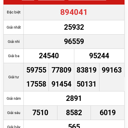
CỨU
KẾT
894041
Đặc biệt
QUẢ
25932
PHÂN
Giải nhất
TÍCH
XỔ
96559
Giải nhì
SỐ
24540
95244
Giải ba
TIN
TỨC
59755
77809
83819
99163
KQXS
Giải tư
THEO
17558
91454
50131
TỈNH
2891
Giải năm
VĂN
HÓA
7510
8582
6019
GIẢI
Giải sáu
TRÍ
565
Giải bảy