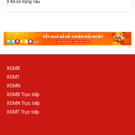
Xổ số Vũng Tàu
XSMB
XSMT
XSMN
XSMB Trực tiếp
XSMN Trực tiếp
XSMT Trực tiếp