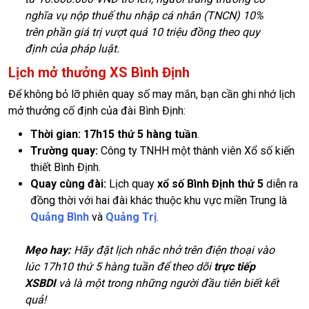
nghĩa vụ nộp thuế thu nhập cá nhân (TNCN) 10%
trên phần giá trị vượt quá 10 triệu đồng theo quy
định của pháp luật.
Lịch mở thưởng XS Bình Định
Để không bỏ lỡ phiên quay số may mắn, bạn cần ghi nhớ lịch
mở thưởng cố định của đài Bình Định:
Thời gian:
17h15 thứ 5 hàng tuần
.
Trường quay:
Công ty TNHH một thành viên Xổ số kiến
thiết Bình Định.
Quay cùng đài:
Lịch quay
xổ số Bình Định thứ 5
diễn ra
đồng thời với hai đài khác thuộc khu vực miền Trung là
Quảng Bình
và
Quảng Trị
.
Mẹo hay:
Hãy đặt lịch nhắc nhở trên điện thoại vào
lúc 17h10 thứ 5 hàng tuần để theo dõi
trực tiếp
XSBDI
và là một trong những người đầu tiên biết kết
quả!