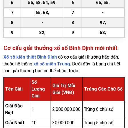
6
55; 58; 54; 59;
6
65; 55;
7
65; 63;
7
-
8
-
8
97;
9
82;
9
58;
Cơ cấu giải thưởng xổ số Bình Định mới nhất
Xổ số kiến thiết Bình Định
có cơ cấu giải thưởng hấp dẫn,
thuộc hệ thống
xổ số miền Trung
. Dưới đây là bảng chi tiết
các giải thưởng bạn có thể nhận được:
Số
Giá Trị Mỗi
Tên Giải
Lượng
Trúng Các Chữ Số
Giải (VNĐ)
Giải
Giải Đặc
1
2.000.000.000
Trùng 6 chữ số
Biệt
Giải Nhất
10
30.000.000
Trùng 5 chữ số