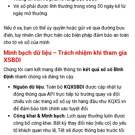
Vé số phải được lĩnh thưởng trong vòng 30 ngày kể từ
ngày mở thưởng.
Nếu ở xa, bạn có thể ủy quyền hoặc gửi vé qua đường bưu
điện, tuy nhiên cần thực hiện các biện pháp đảm bảo an toàn
cho tờ vé số của mình.
Minh bạch dữ liệu – Trách nhiệm khi tham gia
XSBDI
Chúng tôi cam kết mang đến thông tin
kết quả xổ số Bình
Định
nhanh chóng và đáng tin cậy.
Nguồn dữ liệu:
Toàn bộ
KQXSBDI
được cập nhật tự
động thông qua API trực tiếp từ trường quay và đối
chiếu với các trang xổ số uy tín hàng đầu như KQXS.vn
để đảm bảo tính chính xác tuyệt đối.
Công khai & Minh bạch:
Lịch quay thưởng luôn được
công bố công khai. Bất kỳ thay đổi nào (nếu có) do yếu
tố khách quan như lễ, Tết sẽ được thông báo trước tối