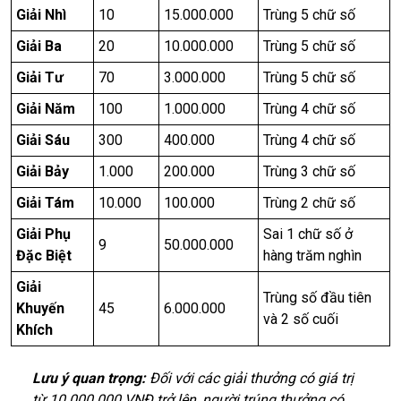
Giải Nhì
10
15.000.000
Trùng 5 chữ số
Giải Ba
20
10.000.000
Trùng 5 chữ số
Giải Tư
70
3.000.000
Trùng 5 chữ số
Giải Năm
100
1.000.000
Trùng 4 chữ số
Giải Sáu
300
400.000
Trùng 4 chữ số
Giải Bảy
1.000
200.000
Trùng 3 chữ số
Giải Tám
10.000
100.000
Trùng 2 chữ số
Giải Phụ
Sai 1 chữ số ở
9
50.000.000
Đặc Biệt
hàng trăm nghìn
Giải
Trùng số đầu tiên
Khuyến
45
6.000.000
và 2 số cuối
Khích
Lưu ý quan trọng:
Đối với các giải thưởng có giá trị
từ 10.000.000 VNĐ trở lên, người trúng thưởng có