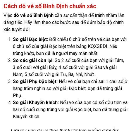
Cách dò vé số Bình Định chuẩn xác
Việc
dò vé số Bình Định
cần sự cẩn thận để tránh nhầm lẫn
đáng tiếc. Hãy làm theo các bước sau để đảm bảo độ chính
xác tuyệt đối:
So giải Đặc biệt:
Đối chiếu 6 chữ số trên vé của bạn với
6 chữ số của giải Đặc biệt trên bảng KQXSBDI. Nếu
trùng khớp, bạn đã là người may mắn nhất.
So các giải còn lại:
So 2 số cuối của bạn với giải Tám,
3 số cuối với giải Bảy, 4 số cuối với giải Sáu và giải
Năm, 5 số cuối với giải Tư, Ba, Nhì, Nhất.
So giải Phụ Đặc biệt:
Nếu vé của bạn chỉ sai 1 chữ số ở
hàng trăm nghìn so với giải Đặc biệt, bạn đã trúng giải
Phụ.
So giải Khuyến khích:
Nếu vé của bạn có số đầu tiên và
hai số cuối cùng trùng với giải Đặc biệt, bạn đã trúng giải
Khuyến khích.
Lưu ý:
Luôn dò vé theo thứ tự từ trên xuống dưới (từ