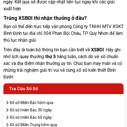
ngày. Kết quả sẽ được cập nhật liên tục ngay khi các giải
xuất hiện.
Trúng XSBDI thì nhận thưởng ở đâu?
Bạn có thể đến trực tiếp văn phòng Công ty TNHH MTV XSKT
Bình Định tại địa chỉ 304 Phan Bội Châu, TP. Quy Nhơn để làm
thủ tục nhận giải.
Trên đây là toàn bộ thông tin bạn cần biết về
XSBDI
. Hãy ghi
nhớ lịch quay thưởng
thứ 5
hàng tuần, cách dò vé số chuẩn
xác và địa điểm nhận thưởng uy tín. Chúc bạn may mắn và có
những trải nghiệm giải trí vui vẻ cùng xổ số kiến thiết Bình
Định!
Tra Cứu Xổ Số
Xổ số Miền Bắc hôm qua
Xổ số miền Bắc 30 ngày
Xổ số miền Bắc 60 ngày
Xổ số Miền Trung hôm qua