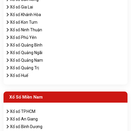
Xổ số Gia Lai
Xố số Khánh Hòa
Xổ số Kon Tum
Xổ số Ninh Thuận
Xổ số Phú Yên
Xổ số Quảng Bình
Xổ số Quảng Ngãi
Xổ số Quảng Nam
Xổ số Quảng Trị
Xổ số Huế
Xổ Số Miền Nam
Xổ số TP.HCM
Xổ số An Giang
Xổ số Bình Dương