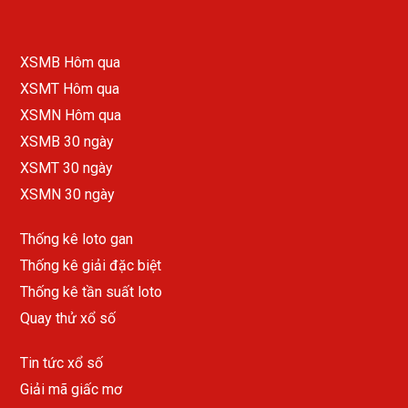
XSMB Hôm qua
XSMT Hôm qua
XSMN Hôm qua
XSMB 30 ngày
XSMT 30 ngày
XSMN 30 ngày
Thống kê loto gan
Thống kê giải đặc biệt
Thống kê tần suất loto
Quay thử xổ số
Tin tức xổ số
Giải mã giấc mơ