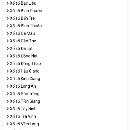
Xổ số Bạc Liêu
Xổ số Bình Phước
Xổ số Bến Tre
Xổ số Bình Thuận
Xổ số Cà Mau
Xổ số Cần Thơ
Xổ số Đà Lạt
Xổ số Đồng Nai
Xổ số Đồng Tháp
Xổ số Hậu Giang
Xổ số Kiên Giang
Xổ số Long An
Xổ số Sóc Trăng
Xổ số Tiền Giang
Xổ số Tây Ninh
Xổ số Trà Vinh
Xổ số Vĩnh Long