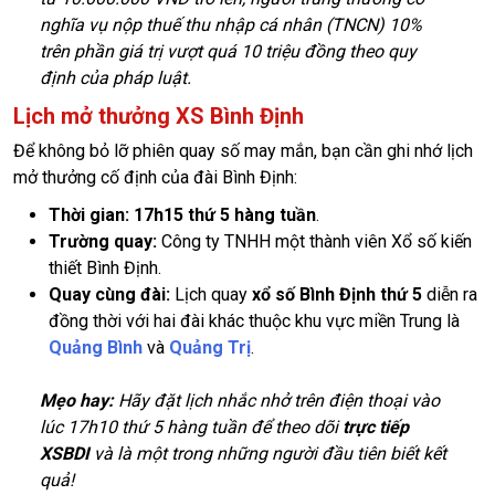
nghĩa vụ nộp thuế thu nhập cá nhân (TNCN) 10%
trên phần giá trị vượt quá 10 triệu đồng theo quy
định của pháp luật.
Lịch mở thưởng XS Bình Định
Để không bỏ lỡ phiên quay số may mắn, bạn cần ghi nhớ lịch
mở thưởng cố định của đài Bình Định:
Thời gian:
17h15 thứ 5 hàng tuần
.
Trường quay:
Công ty TNHH một thành viên Xổ số kiến
thiết Bình Định.
Quay cùng đài:
Lịch quay
xổ số Bình Định thứ 5
diễn ra
đồng thời với hai đài khác thuộc khu vực miền Trung là
Quảng Bình
và
Quảng Trị
.
Mẹo hay:
Hãy đặt lịch nhắc nhở trên điện thoại vào
lúc 17h10 thứ 5 hàng tuần để theo dõi
trực tiếp
XSBDI
và là một trong những người đầu tiên biết kết
quả!