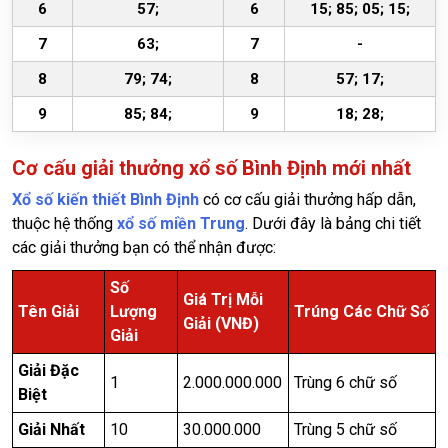
6
57;
6
15; 85; 05; 15;
7
63;
7
-
8
79; 74;
8
57; 17;
9
85; 84;
9
18; 28;
Cơ cấu giải thưởng xổ số Bình Định mới nhất
Xổ số kiến thiết Bình Định
có cơ cấu giải thưởng hấp dẫn,
thuộc hệ thống
xổ số miền Trung
. Dưới đây là bảng chi tiết
các giải thưởng bạn có thể nhận được:
Số
Giá Trị Mỗi
Tên Giải
Lượng
Trúng Các Chữ Số
Giải (VNĐ)
Giải
Giải Đặc
1
2.000.000.000
Trùng 6 chữ số
Biệt
Giải Nhất
10
30.000.000
Trùng 5 chữ số