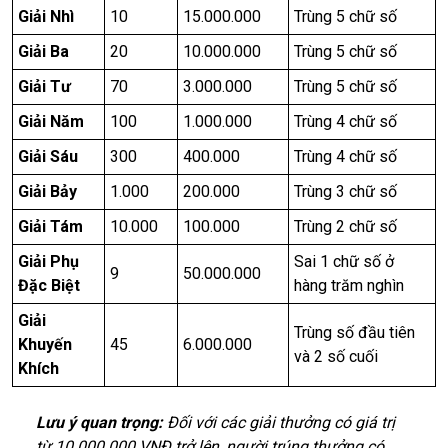
Giải Nhì
10
15.000.000
Trùng 5 chữ số
Giải Ba
20
10.000.000
Trùng 5 chữ số
Giải Tư
70
3.000.000
Trùng 5 chữ số
Giải Năm
100
1.000.000
Trùng 4 chữ số
Giải Sáu
300
400.000
Trùng 4 chữ số
Giải Bảy
1.000
200.000
Trùng 3 chữ số
Giải Tám
10.000
100.000
Trùng 2 chữ số
Giải Phụ
Sai 1 chữ số ở
9
50.000.000
Đặc Biệt
hàng trăm nghìn
Giải
Trùng số đầu tiên
Khuyến
45
6.000.000
và 2 số cuối
Khích
Lưu ý quan trọng:
Đối với các giải thưởng có giá trị
từ 10.000.000 VNĐ trở lên, người trúng thưởng có