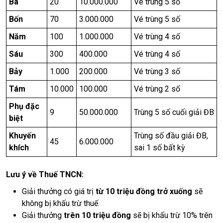
Ba
20
10.000.000
Vé trùng 5 số
Bốn
70
3.000.000
Vé trùng 5 số
Năm
100
1.000.000
Vé trùng 4 số
Sáu
300
400.000
Vé trùng 4 số
Bảy
1.000
200.000
Vé trùng 3 số
Tám
10.000
100.000
Vé trùng 2 số
Phụ đặc
9
50.000.000
Trùng 5 số cuối giải ĐB
biệt
Khuyến
Trùng số đầu giải ĐB,
45
6.000.000
khích
sai 1 số bất kỳ
Lưu ý về Thuế TNCN:
Giải thưởng có giá trị
từ 10 triệu đồng trở xuống
sẽ
không bị khấu trừ thuế.
Giải thưởng
trên 10 triệu đồng
sẽ bị khấu trừ 10% trên