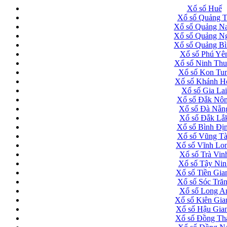
Xổ số Huế
Xổ số Quảng T
Xổ số Quảng N
Xổ số Quảng Ng
Xổ số Quảng Bì
Xổ số Phú Yê
Xổ số Ninh Thu
Xổ số Kon Tu
Xố số Khánh H
Xổ số Gia Lai
Xổ số Đắk Nô
Xổ số Đà Nẵn
Xổ số Đắk Lắ
Xổ số Bình Đị
Xổ số Vũng T
Xổ số Vĩnh Lo
Xổ số Trà Vin
Xổ số Tây Nin
Xổ số Tiền Gia
Xổ số Sóc Tră
Xổ số Long A
Xổ số Kiên Gia
Xổ số Hậu Gia
Xổ số Đồng Th