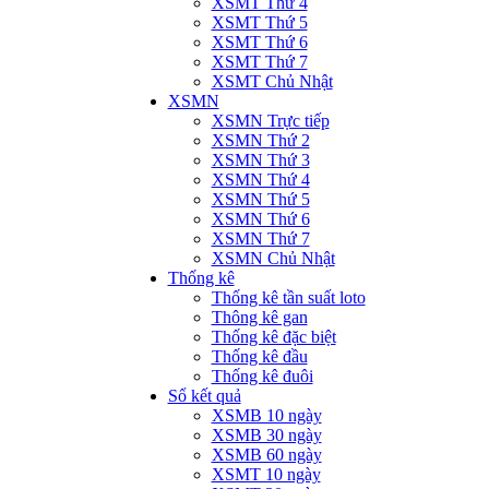
XSMT Thứ 4
XSMT Thứ 5
XSMT Thứ 6
XSMT Thứ 7
XSMT Chủ Nhật
XSMN
XSMN Trực tiếp
XSMN Thứ 2
XSMN Thứ 3
XSMN Thứ 4
XSMN Thứ 5
XSMN Thứ 6
XSMN Thứ 7
XSMN Chủ Nhật
Thống kê
Thống kê tần suất loto
Thông kê gan
Thống kê đặc biệt
Thống kê đầu
Thống kê đuôi
Sổ kết quả
XSMB 10 ngày
XSMB 30 ngày
XSMB 60 ngày
XSMT 10 ngày