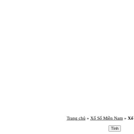
Trang chủ
»
Xổ Số Miền Nam
»
Xổ
Tỉnh