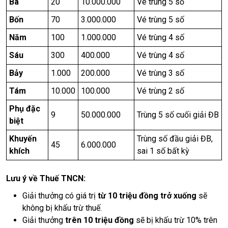
Ba
20
10.000.000
Vé trùng 5 số
Bốn
70
3.000.000
Vé trùng 5 số
Năm
100
1.000.000
Vé trùng 4 số
Sáu
300
400.000
Vé trùng 4 số
Bảy
1.000
200.000
Vé trùng 3 số
Tám
10.000
100.000
Vé trùng 2 số
Phụ đặc
9
50.000.000
Trùng 5 số cuối giải ĐB
biệt
Khuyến
Trùng số đầu giải ĐB,
45
6.000.000
khích
sai 1 số bất kỳ
Lưu ý về Thuế TNCN:
Giải thưởng có giá trị
từ 10 triệu đồng trở xuống
sẽ
không bị khấu trừ thuế.
Giải thưởng
trên 10 triệu đồng
sẽ bị khấu trừ 10% trên