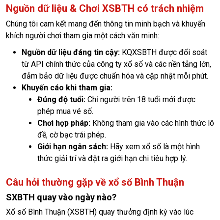
Nguồn dữ liệu & Chơi XSBTH có trách nhiệm
Chúng tôi cam kết mang đến thông tin minh bạch và khuyến
khích người chơi tham gia một cách văn minh:
Nguồn dữ liệu đáng tin cậy:
KQXSBTH được đối soát
từ API chính thức của công ty xổ số và các nền tảng lớn,
đảm bảo dữ liệu được chuẩn hóa và cập nhật mỗi phút.
Khuyến cáo khi tham gia:
Đúng độ tuổi:
Chỉ người trên 18 tuổi mới được
phép mua vé số.
Chơi hợp pháp:
Không tham gia vào các hình thức lô
đề, cờ bạc trái phép.
Giới hạn ngân sách:
Hãy xem xổ số là một hình
thức giải trí và đặt ra giới hạn chi tiêu hợp lý.
Câu hỏi thường gặp về xổ số Bình Thuận
SXBTH quay vào ngày nào?
Xổ số Bình Thuận (XSBTH) quay thưởng định kỳ vào lúc