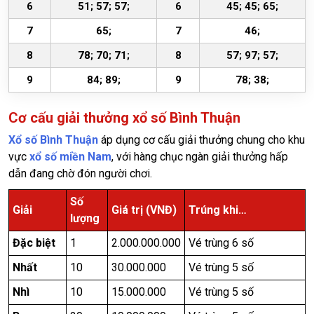
6
51; 57; 57;
6
45; 45; 65;
7
65;
7
46;
8
78; 70; 71;
8
57; 97; 57;
9
84; 89;
9
78; 38;
Cơ cấu giải thưởng xổ số Bình Thuận
Xổ số Bình Thuận
áp dụng cơ cấu giải thưởng chung cho khu
vực
xổ số miền Nam
, với hàng chục ngàn giải thưởng hấp
dẫn đang chờ đón người chơi.
Số
Giải
Giá trị (VNĐ)
Trúng khi…
lượng
Đặc biệt
1
2.000.000.000
Vé trùng 6 số
Nhất
10
30.000.000
Vé trùng 5 số
Nhì
10
15.000.000
Vé trùng 5 số