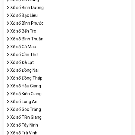
Xổ số Bình Dương
Xổ số Bạc Liêu
Xổ số Bình Phước
Xổ số Bến Tre
Xổ số Bình Thuận
Xổ số Cà Mau
Xổ số Cần Thơ
Xổ số Đà Lạt
Xổ số Đồng Nai
Xổ số Đồng Tháp
Xổ số Hậu Giang
Xổ số Kiên Giang
Xổ số Long An
Xổ số Sóc Trăng
Xổ số Tiền Giang
Xổ số Tây Ninh
Xổ số Trà Vinh