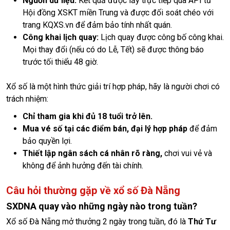
Nguồn dữ liệu:
Kết quả được lấy trực tiếp qua API từ
Hội đồng XSKT miền Trung và được đối soát chéo với
trang KQXS.vn để đảm bảo tính nhất quán.
Công khai lịch quay:
Lịch quay được công bố công khai.
Mọi thay đổi (nếu có do Lễ, Tết) sẽ được thông báo
trước tối thiểu 48 giờ.
Xổ số là một hình thức giải trí hợp pháp, hãy là người chơi có
trách nhiệm:
Chỉ tham gia khi đủ 18 tuổi trở lên.
Mua vé số tại các điểm bán, đại lý hợp pháp
để đảm
bảo quyền lợi.
Thiết lập ngân sách cá nhân rõ ràng,
chơi vui vẻ và
không để ảnh hưởng đến tài chính.
Câu hỏi thường gặp về xổ số Đà Nẵng
SXDNA quay vào những ngày nào trong tuần?
Xổ số Đà Nẵng mở thưởng 2 ngày trong tuần, đó là
Thứ Tư