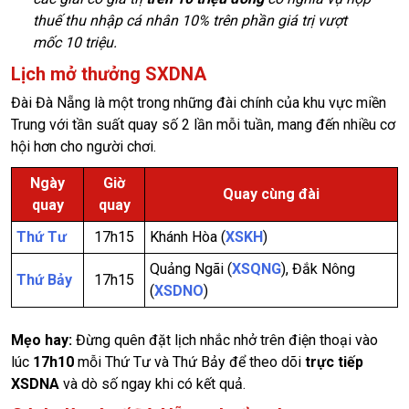
thuế thu nhập cá nhân 10% trên phần giá trị vượt
mốc 10 triệu.
Lịch mở thưởng SXDNA
Đài Đà Nẵng là một trong những đài chính của khu vực miền
Trung với tần suất quay số 2 lần mỗi tuần, mang đến nhiều cơ
hội hơn cho người chơi.
Ngày
Giờ
Quay cùng đài
quay
quay
Thứ Tư
17h15
Khánh Hòa (
XSKH
)
Quảng Ngãi (
XSQNG
), Đắk Nông
Thứ Bảy
17h15
(
XSDNO
)
Mẹo hay:
Đừng quên đặt lịch nhắc nhở trên điện thoại vào
lúc
17h10
mỗi Thứ Tư và Thứ Bảy để theo dõi
trực tiếp
XSDNA
và dò số ngay khi có kết quả.