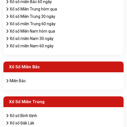
Xổ số miền Bắc 60 ngày
Xổ số Miền Trung hôm qua
Xổ số Miền Trung 30 ngày
Xổ số miền Trung 60 ngày
Xổ số Miền Nam hôm qua
Xổ số miền Nam 30 ngày
Xổ số miền Nam 60 ngày
Xổ Số Miền Bắc
Miền Bắc
Xổ Số Miền Trung
Xổ số Bình Định
Xổ số Đắk Lắk