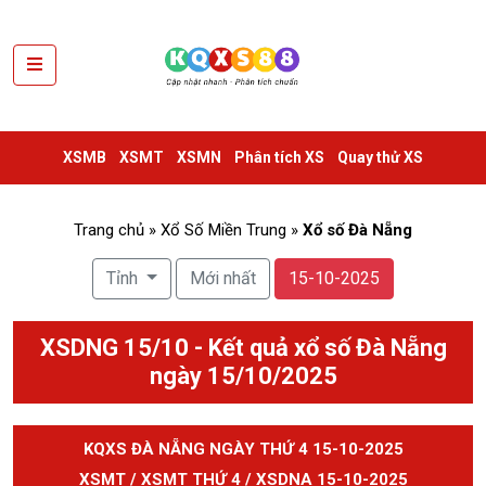
XSMB
XSMT
XSMB
XSMT
XSMN
Phân tích XS
Quay thử XS
XSMN
VIETLOTT
Trang chủ
»
Xổ Số Miền Trung
»
Xổ số Đà Nẵng
THỐNG
Tỉnh
Mới nhất
15-10-2025
KÊ
SỔ
XSDNG 15/10 - Kết quả xổ số Đà Nẵng
KẾT
ngày 15/10/2025
QUẢ
TRUYỀN
THỐNG
KQXS ĐÀ NẴNG NGÀY THỨ 4 15-10-2025
TRA
XSMT
/
XSMT THỨ 4
/
XSDNA 15-10-2025