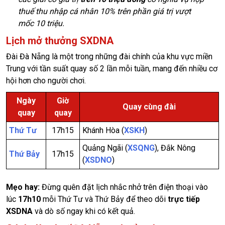
thuế thu nhập cá nhân 10% trên phần giá trị vượt
mốc 10 triệu.
Lịch mở thưởng SXDNA
Đài Đà Nẵng là một trong những đài chính của khu vực miền
Trung với tần suất quay số 2 lần mỗi tuần, mang đến nhiều cơ
hội hơn cho người chơi.
Ngày
Giờ
Quay cùng đài
quay
quay
Thứ Tư
17h15
Khánh Hòa (
XSKH
)
Quảng Ngãi (
XSQNG
), Đắk Nông
Thứ Bảy
17h15
(
XSDNO
)
Mẹo hay:
Đừng quên đặt lịch nhắc nhở trên điện thoại vào
lúc
17h10
mỗi Thứ Tư và Thứ Bảy để theo dõi
trực tiếp
XSDNA
và dò số ngay khi có kết quả.