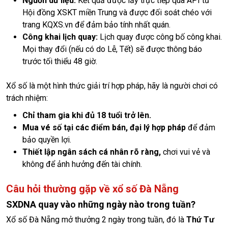
Nguồn dữ liệu:
Kết quả được lấy trực tiếp qua API từ
Hội đồng XSKT miền Trung và được đối soát chéo với
trang KQXS.vn để đảm bảo tính nhất quán.
Công khai lịch quay:
Lịch quay được công bố công khai.
Mọi thay đổi (nếu có do Lễ, Tết) sẽ được thông báo
trước tối thiểu 48 giờ.
Xổ số là một hình thức giải trí hợp pháp, hãy là người chơi có
trách nhiệm:
Chỉ tham gia khi đủ 18 tuổi trở lên.
Mua vé số tại các điểm bán, đại lý hợp pháp
để đảm
bảo quyền lợi.
Thiết lập ngân sách cá nhân rõ ràng,
chơi vui vẻ và
không để ảnh hưởng đến tài chính.
Câu hỏi thường gặp về xổ số Đà Nẵng
SXDNA quay vào những ngày nào trong tuần?
Xổ số Đà Nẵng mở thưởng 2 ngày trong tuần, đó là
Thứ Tư