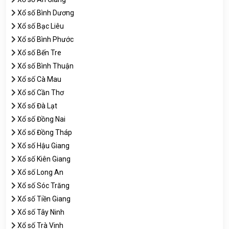
Xổ số Bình Dương
Xổ số Bạc Liêu
Xổ số Bình Phước
Xổ số Bến Tre
Xổ số Bình Thuận
Xổ số Cà Mau
Xổ số Cần Thơ
Xổ số Đà Lạt
Xổ số Đồng Nai
Xổ số Đồng Tháp
Xổ số Hậu Giang
Xổ số Kiên Giang
Xổ số Long An
Xổ số Sóc Trăng
Xổ số Tiền Giang
Xổ số Tây Ninh
Xổ số Trà Vinh