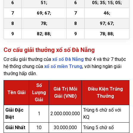
6
51;
6
05; 35; 15; 05;
7
69; 67;
7
46;
8
78;
8
97; 67;
9
82; 88;
9
78; 88;
Cơ cấu giải thưởng xổ số Đà Nẵng
Cơ cấu giải thưởng của
xổ số Đà Nẵng
thứ 4
và thứ 7 thuộc
hệ thống chung của
xổ số miền Trung
, với hàng ngàn giải
thưởng hấp dẫn.
Số
Giá Trị Mỗi
Điều Kiện Trúng
Tên Giải
Lượng
Giải (VNĐ)
Thưởng
Giải
Giải Đặc
Trùng 6 chữ số với
1
2.000.000.000
Biệt
KQ
Giải Nhất
10
30.000.000
Trùng 5 chữ số