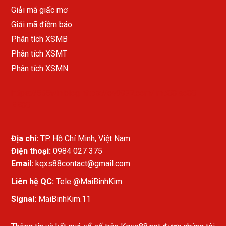
Giải mã giấc mơ
Giải mã điềm báo
Phân tích XSMB
Phân tích XSMT
Phân tích XSMN
https://555win.blog
https://ev9977.com/
mb88
ao88
RR88
Địa chỉ:
TP. Hồ Chí Minh, Việt Nam
Điện thoại:
0984 027 375
Email:
kqxs88contact@gmail.com
Liên hệ QC:
Tele
@MaiBinhKim
Signal:
MaiBinhKim.11