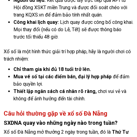
Nguồn dữ liệu:
Kết quả được lấy trực tiếp qua API từ
Hội đồng XSKT miền Trung và được đối soát chéo với
trang KQXS.vn để đảm bảo tính nhất quán.
Công khai lịch quay:
Lịch quay được công bố công khai.
Mọi thay đổi (nếu có do Lễ, Tết) sẽ được thông báo
trước tối thiểu 48 giờ.
Xổ số là một hình thức giải trí hợp pháp, hãy là người chơi có
trách nhiệm:
Chỉ tham gia khi đủ 18 tuổi trở lên.
Mua vé số tại các điểm bán, đại lý hợp pháp
để đảm
bảo quyền lợi.
Thiết lập ngân sách cá nhân rõ ràng,
chơi vui vẻ và
không để ảnh hưởng đến tài chính.
Câu hỏi thường gặp về xổ số Đà Nẵng
SXDNA quay vào những ngày nào trong tuần?
Xổ số Đà Nẵng mở thưởng 2 ngày trong tuần, đó là
Thứ Tư