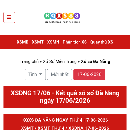
XSMB
XSMT
XSMB
XSMT
XSMN
Phân tích XS
Quay thử XS
XSMN
VIETLOTT
Trang chủ
»
Xổ Số Miền Trung
»
Xổ số Đà Nẵng
THỐNG
Tỉnh
Mới nhất
17-06-2026
KÊ
SỔ
XSDNG 17/06 - Kết quả xổ số Đà Nẵng
KẾT
ngày 17/06/2026
QUẢ
TRUYỀN
THỐNG
KQXS ĐÀ NẴNG NGÀY THỨ 4 17-06-2026
TRA
XSMT
/
XSMT THỨ 4
/
XSDNA 17-06-2026