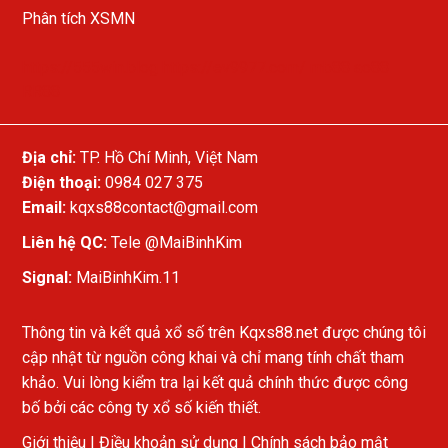
Phân tích XSMN
https://555win.blog
https://ev9977.com/
mb88
ao88
RR88
Địa chỉ:
TP. Hồ Chí Minh, Việt Nam
Điện thoại:
0984 027 375
Email:
kqxs88contact@gmail.com
Liên hệ QC:
Tele
@MaiBinhKim
Signal:
MaiBinhKim.11
Thông tin và kết quả xổ số trên Kqxs88.net được chúng tôi
cập nhật từ nguồn công khai và chỉ mang tính chất tham
khảo. Vui lòng kiểm tra lại kết quả chính thức được công
bố bởi các công ty xổ số kiến thiết.
Giới thiệu
|
Điều khoản sử dụng
|
Chính sách bảo mật