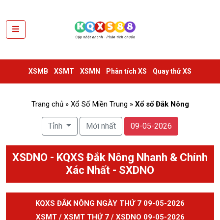
XSMB
XSMT
XSMB
XSMT
XSMN
Phân tích XS
Quay thử XS
XSMN
VIETLOTT
Trang chủ
»
Xổ Số Miền Trung
»
Xổ số Đắk Nông
THỐNG
Tỉnh
Mới nhất
09-05-2026
KÊ
SỔ
XSDNO - KQXS Đắk Nông Nhanh & Chính
KẾT
Xác Nhất - SXDNO
QUẢ
TRUYỀN
THỐNG
KQXS ĐẮK NÔNG NGÀY THỨ 7 09-05-2026
TRA
XSMT
/
XSMT THỨ 7
/
XSDNO 09-05-2026