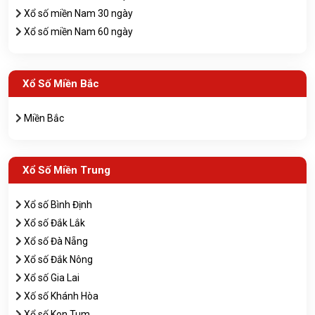
Xổ số miền Nam 30 ngày
Xổ số miền Nam 60 ngày
Xổ Số Miền Bắc
Miền Bắc
Xổ Số Miền Trung
Xổ số Bình Định
Xổ số Đắk Lắk
Xổ số Đà Nẵng
Xổ số Đắk Nông
Xổ số Gia Lai
Xố số Khánh Hòa
Xổ số Kon Tum