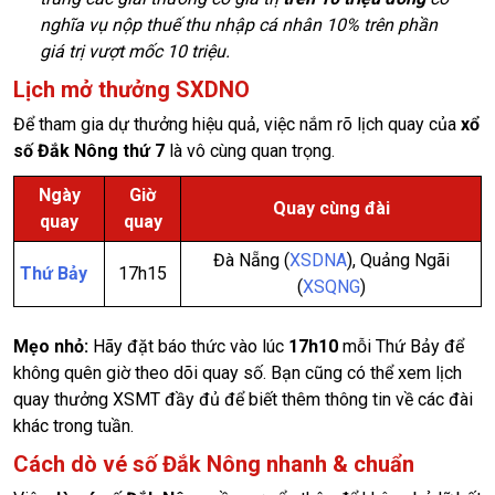
nghĩa vụ nộp thuế thu nhập cá nhân 10% trên phần
giá trị vượt mốc 10 triệu.
Lịch mở thưởng SXDNO
Để tham gia dự thưởng hiệu quả, việc nắm rõ lịch quay của
xổ
số Đắk Nông thứ 7
là vô cùng quan trọng.
Ngày
Giờ
Quay cùng đài
quay
quay
Đà Nẵng (
XSDNA
), Quảng Ngãi
Thứ Bảy
17h15
(
XSQNG
)
Mẹo nhỏ:
Hãy đặt báo thức vào lúc
17h10
mỗi Thứ Bảy để
không quên giờ theo dõi quay số. Bạn cũng có thể xem lịch
quay thưởng XSMT đầy đủ để biết thêm thông tin về các đài
khác trong tuần.
Cách dò vé số Đắk Nông nhanh & chuẩn