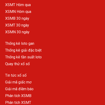
XSMT Hôm qua
XSMN Hôm qua
XSMB 30 ngày
XSMT 30 ngày
XSMN 30 ngày
Thống kê loto gan
Thống kê giải đặc biệt
Thống kê tần suất loto
Quay thử xổ số
Tin tức xổ số
Giải mã giấc mơ
Giải mã điềm báo
Phân tích XSMB
Phân tích XSMT