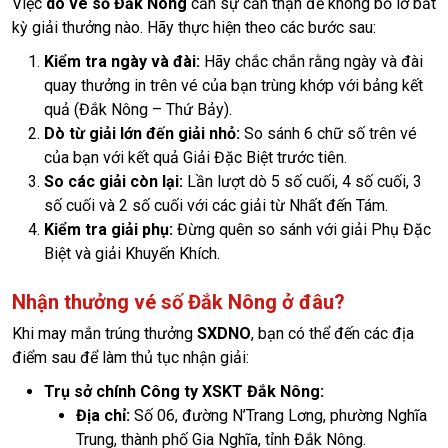
Việc
dò vé số Đắk Nông
cần sự cẩn thận để không bỏ lỡ bất
kỳ giải thưởng nào. Hãy thực hiện theo các bước sau:
Kiểm tra ngày và đài:
Hãy chắc chắn rằng ngày và đài
quay thưởng in trên vé của bạn trùng khớp với bảng kết
quả (Đắk Nông – Thứ Bảy).
Dò từ giải lớn đến giải nhỏ:
So sánh 6 chữ số trên vé
của bạn với kết quả Giải Đặc Biệt trước tiên.
So các giải còn lại:
Lần lượt dò 5 số cuối, 4 số cuối, 3
số cuối và 2 số cuối với các giải từ Nhất đến Tám.
Kiểm tra giải phụ:
Đừng quên so sánh với giải Phụ Đặc
Biệt và giải Khuyến Khích.
Nhận thưởng vé số Đắk Nông ở đâu?
Khi may mắn trúng thưởng
SXDNO
, bạn có thể đến các địa
điểm sau để làm thủ tục nhận giải:
Trụ sở chính Công ty XSKT Đắk Nông:
Địa chỉ:
Số 06, đường N’Trang Lơng, phường Nghĩa
Trung, thành phố Gia Nghĩa, tỉnh Đắk Nông.