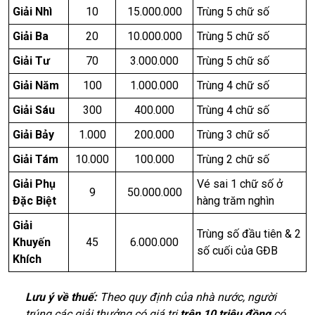
Giải Nhì
10
15.000.000
Trùng 5 chữ số
Giải Ba
20
10.000.000
Trùng 5 chữ số
Giải Tư
70
3.000.000
Trùng 5 chữ số
Giải Năm
100
1.000.000
Trùng 4 chữ số
Giải Sáu
300
400.000
Trùng 4 chữ số
Giải Bảy
1.000
200.000
Trùng 3 chữ số
Giải Tám
10.000
100.000
Trùng 2 chữ số
Giải Phụ
Vé sai 1 chữ số ở
9
50.000.000
Đặc Biệt
hàng trăm nghìn
Giải
Trùng số đầu tiên & 2
Khuyến
45
6.000.000
số cuối của GĐB
Khích
Lưu ý về thuế:
Theo quy định của nhà nước, người
trúng các giải thưởng có giá trị
trên 10 triệu đồng
có