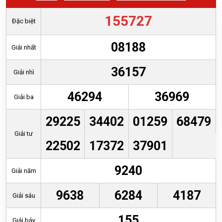
CỨU
KẾT
155727
Đặc biệt
QUẢ
08188
PHÂN
Giải nhất
TÍCH
XỔ
36157
Giải nhì
SỐ
46294
36969
Giải ba
TIN
TỨC
29225
34402
01259
68479
KQXS
Giải tư
THEO
22502
17372
37901
TỈNH
9240
Giải năm
VĂN
HÓA
9638
6284
4187
GIẢI
Giải sáu
TRÍ
155
Giải bảy