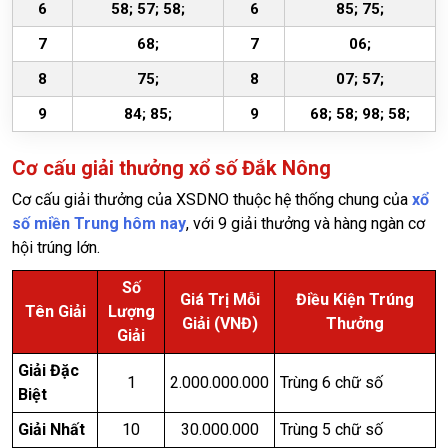
6
58; 57; 58;
6
85; 75;
7
68;
7
06;
8
75;
8
07; 57;
9
84; 85;
9
68; 58; 98; 58;
Cơ cấu giải thưởng xổ số Đắk Nông
Cơ cấu giải thưởng của XSDNO thuộc hệ thống chung của
xổ
số miền Trung hôm nay
, với 9 giải thưởng và hàng ngàn cơ
hội trúng lớn.
Số
Giá Trị Mỗi
Điều Kiện Trúng
Tên Giải
Lượng
Giải (VNĐ)
Thưởng
Giải
Giải Đặc
1
2.000.000.000
Trùng 6 chữ số
Biệt
Giải Nhất
10
30.000.000
Trùng 5 chữ số