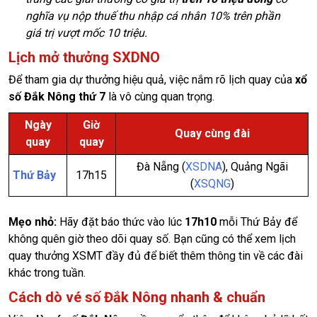
nghĩa vụ nộp thuế thu nhập cá nhân 10% trên phần
giá trị vượt mốc 10 triệu.
Lịch mở thưởng SXDNO
Để tham gia dự thưởng hiệu quả, việc nắm rõ lịch quay của
xổ
số Đắk Nông thứ 7
là vô cùng quan trọng.
Ngày
Giờ
Quay cùng đài
quay
quay
Đà Nẵng (
XSDNA
), Quảng Ngãi
Thứ Bảy
17h15
(
XSQNG
)
Mẹo nhỏ:
Hãy đặt báo thức vào lúc
17h10
mỗi Thứ Bảy để
không quên giờ theo dõi quay số. Bạn cũng có thể xem lịch
quay thưởng XSMT đầy đủ để biết thêm thông tin về các đài
khác trong tuần.
Cách dò vé số Đắk Nông nhanh & chuẩn