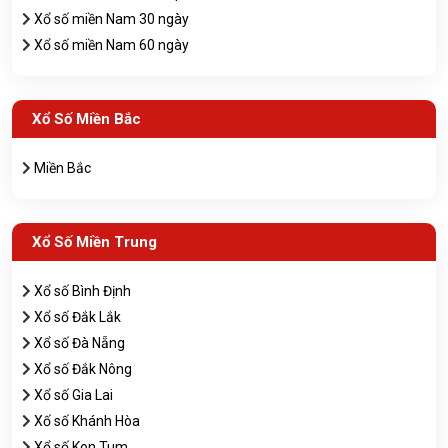
Xổ số miền Nam 30 ngày
Xổ số miền Nam 60 ngày
Xổ Số Miền Bắc
Miền Bắc
Xổ Số Miền Trung
Xổ số Bình Định
Xổ số Đắk Lắk
Xổ số Đà Nẵng
Xổ số Đắk Nông
Xổ số Gia Lai
Xố số Khánh Hòa
Xổ số Kon Tum