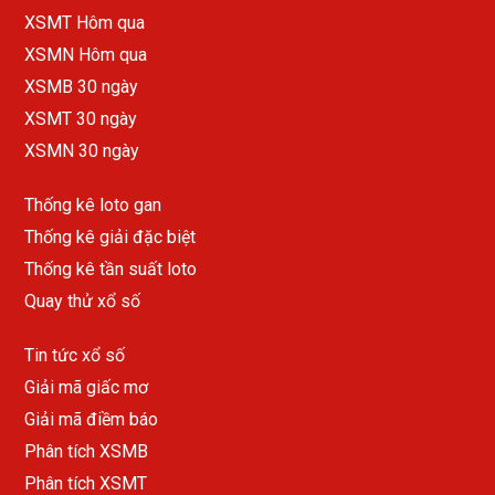
XSMT Hôm qua
XSMN Hôm qua
XSMB 30 ngày
XSMT 30 ngày
XSMN 30 ngày
Thống kê loto gan
Thống kê giải đặc biệt
Thống kê tần suất loto
Quay thử xổ số
Tin tức xổ số
Giải mã giấc mơ
Giải mã điềm báo
Phân tích XSMB
Phân tích XSMT