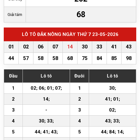
68
Giải tám
LÔ TÔ ĐẮK NÔNG NGÀY THỨ 7 23-05-2026
01
02
06
07
14
30
33
41
43
44
57
58
58
68
75
84
85
98
Đầu
Lô tô
Đuôi
Lô tô
1
02; 06; 01; 07;
1
30;
2
14;
2
41; 01;
3
-
3
02;
4
30; 33;
4
43; 33;
5
44; 41; 43;
5
44; 84; 14;