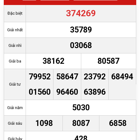
CỨU
KẾT
374269
Đặc biệt
QUẢ
35789
PHÂN
Giải nhất
TÍCH
XỔ
03068
Giải nhì
SỐ
38162
80587
Giải ba
TIN
TỨC
79952
58647
23792
68494
KQXS
Giải tư
THEO
01560
96460
63896
TỈNH
5030
Giải năm
VĂN
HÓA
1098
8087
6858
GIẢI
Giải sáu
TRÍ
428
Giải bảy