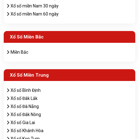
Xổ số miền Nam 30 ngày
Xổ số miền Nam 60 ngày
Xổ Số Miền Bắc
Miền Bắc
Xổ Số Miền Trung
Xổ số Bình Định
Xổ số Đắk Lắk
Xổ số Đà Nẵng
Xổ số Đắk Nông
Xổ số Gia Lai
Xố số Khánh Hòa
Xổ số Kon Tum