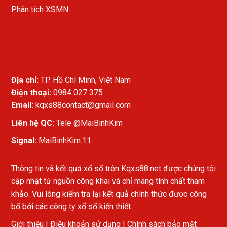
Phân tích XSMN
https://555win.blog
https://ev9977.com/
mb88
ao88
RR88
Địa chỉ:
TP. Hồ Chí Minh, Việt Nam
Điện thoại:
0984 027 375
Email:
kqxs88contact@gmail.com
Liên hệ QC:
Tele
@MaiBinhKim
Signal:
MaiBinhKim.11
Thông tin và kết quả xổ số trên Kqxs88.net được chúng tôi
cập nhật từ nguồn công khai và chỉ mang tính chất tham
khảo. Vui lòng kiểm tra lại kết quả chính thức được công
bố bởi các công ty xổ số kiến thiết.
Giới thiệu
|
Điều khoản sử dụng
|
Chính sách bảo mật