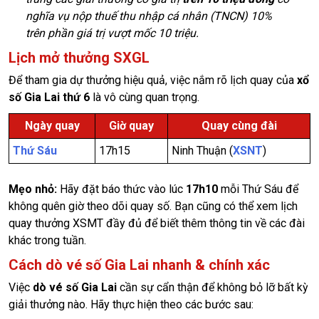
nghĩa vụ nộp thuế thu nhập cá nhân (TNCN) 10%
trên phần giá trị vượt mốc 10 triệu.
Lịch mở thưởng SXGL
Để tham gia dự thưởng hiệu quả, việc nắm rõ lịch quay của
xổ
số Gia Lai thứ 6
là vô cùng quan trọng.
Ngày quay
Giờ quay
Quay cùng đài
Thứ Sáu
17h15
Ninh Thuận (
XSNT
)
Mẹo nhỏ:
Hãy đặt báo thức vào lúc
17h10
mỗi Thứ Sáu để
không quên giờ theo dõi quay số. Bạn cũng có thể xem lịch
quay thưởng XSMT đầy đủ để biết thêm thông tin về các đài
khác trong tuần.
Cách dò vé số Gia Lai nhanh & chính xác
Việc
dò vé số Gia Lai
cần sự cẩn thận để không bỏ lỡ bất kỳ
giải thưởng nào. Hãy thực hiện theo các bước sau: