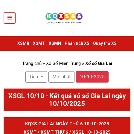
XSMB
XSMT
XSMB
XSMT
XSMN
Phân tích XS
Quay thử XS
XSMN
VIETLOTT
Trang chủ
»
Xổ Số Miền Trung
»
Xổ số Gia Lai
THỐNG
Tỉnh
Mới nhất
10-10-2025
KÊ
SỔ
XSGL 10/10 - Kết quả xổ số Gia Lai ngày
KẾT
10/10/2025
QUẢ
TRUYỀN
THỐNG
KQXS GIA LAI NGÀY THỨ 6 10-10-2025
TRA
XSMT
/
XSMT THỨ 6
/
XSGL 10-10-2025