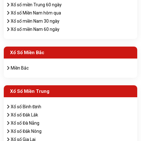
Xổ số miền Trung 60 ngày
Xổ số Miền Nam hôm qua
Xổ số miền Nam 30 ngày
Xổ số miền Nam 60 ngày
Xổ Số Miền Bắc
Miền Bắc
Xổ Số Miền Trung
Xổ số Bình Định
Xổ số Đắk Lắk
Xổ số Đà Nẵng
Xổ số Đắk Nông
Xổ số Gia Lai