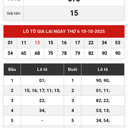
15
Giải tám
LÔ TÔ GIA LAI NGÀY THỨ 6 10-10-2025
01
11
13
15
16
17
22
34
53
54
65
68
75
78
79
82
90
90
Đầu
Lô tô
Đuôi
Lô tô
1
01;
1
90; 90;
2
15; 16; 17; 11; 13;
2
01; 11;
3
22;
3
82; 22;
4
34;
4
53; 13;
5
-
5
34; 54;