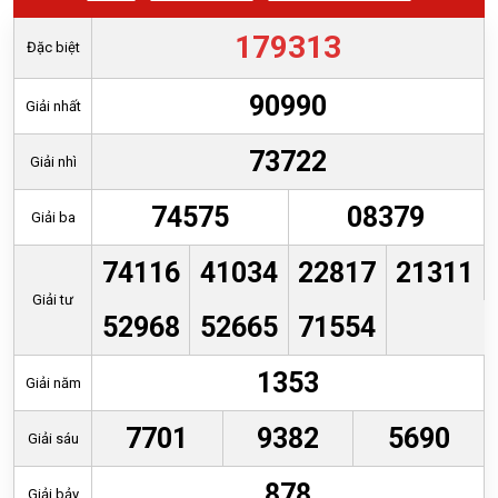
CỨU
KẾT
179313
Đặc biệt
QUẢ
90990
PHÂN
Giải nhất
TÍCH
XỔ
73722
Giải nhì
SỐ
74575
08379
Giải ba
TIN
TỨC
74116
41034
22817
21311
KQXS
Giải tư
THEO
52968
52665
71554
TỈNH
1353
Giải năm
VĂN
HÓA
7701
9382
5690
GIẢI
Giải sáu
TRÍ
878
Giải bảy