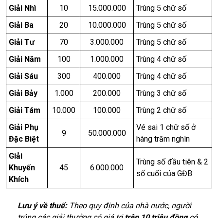
Giải Nhì
10
15.000.000
Trùng 5 chữ số
Giải Ba
20
10.000.000
Trùng 5 chữ số
Giải Tư
70
3.000.000
Trùng 5 chữ số
Giải Năm
100
1.000.000
Trùng 4 chữ số
Giải Sáu
300
400.000
Trùng 4 chữ số
Giải Bảy
1.000
200.000
Trùng 3 chữ số
Giải Tám
10.000
100.000
Trùng 2 chữ số
Giải Phụ
Vé sai 1 chữ số ở
9
50.000.000
Đặc Biệt
hàng trăm nghìn
Giải
Trùng số đầu tiên & 2
Khuyến
45
6.000.000
số cuối của GĐB
Khích
Lưu ý về thuế:
Theo quy định của nhà nước, người
trúng các giải thưởng có giá trị
trên 10 triệu đồng
có