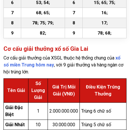
6
53; 54;
6
15; 65; 75;
7
68; 65;
7
16;
8
78; 75; 79;
8
17;
9
82;
9
78; 68;
Cơ cấu giải thưởng xổ số Gia Lai
Cơ cấu giải thưởng của XSGL thuộc hệ thống chung của
xổ
số miền Trung hôm nay
, với 9 giải thưởng và hàng ngàn cơ
hội trúng lớn.
Số
Giá Trị Mỗi
Điều Kiện Trúng
Tên Giải
Lượng
Giải (VNĐ)
Thưởng
Giải
Giải Đặc
1
2.000.000.000
Trùng 6 chữ số
Biệt
Giải Nhất
10
30.000.000
Trùng 5 chữ số