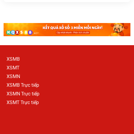
XSMB
XSMT
XSMN
XSMB Trực tiếp
XSMN Trực tiếp
XSMT Trực tiếp