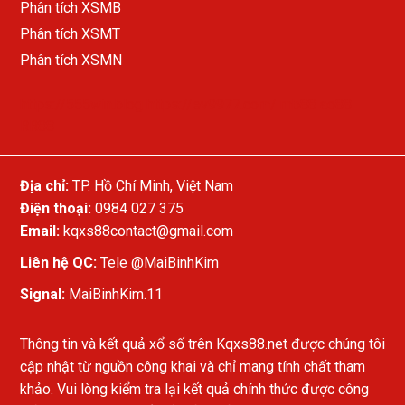
Phân tích XSMB
Phân tích XSMT
Phân tích XSMN
https://555win.blog
https://ev9977.com/
mb88
ao88
RR88
Địa chỉ:
TP. Hồ Chí Minh, Việt Nam
Điện thoại:
0984 027 375
Email:
kqxs88contact@gmail.com
Liên hệ QC:
Tele
@MaiBinhKim
Signal:
MaiBinhKim.11
Thông tin và kết quả xổ số trên Kqxs88.net được chúng tôi
cập nhật từ nguồn công khai và chỉ mang tính chất tham
khảo. Vui lòng kiểm tra lại kết quả chính thức được công