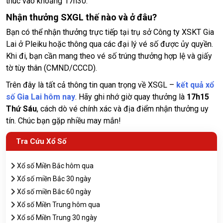
thúc vào khoảng 17h30.
Nhận thưởng SXGL thế nào và ở đâu?
Bạn có thể nhận thưởng trực tiếp tại trụ sở Công ty XSKT Gia
Lai ở Pleiku hoặc thông qua các đại lý vé số được ủy quyền.
Khi đi, bạn cần mang theo vé số trúng thưởng hợp lệ và giấy
tờ tùy thân (CMND/CCCD).
Trên đây là tất cả thông tin quan trọng về
XSGL –
kết quả xổ
số Gia Lai hôm nay
. Hãy ghi nhớ giờ quay thưởng là
17h15
Thứ Sáu
, cách dò vé chính xác và địa điểm nhận thưởng uy
tín. Chúc bạn gặp nhiều may mắn!
Tra Cứu Xổ Số
Xổ số Miền Bắc hôm qua
Xổ số miền Bắc 30 ngày
Xổ số miền Bắc 60 ngày
Xổ số Miền Trung hôm qua
Xổ số Miền Trung 30 ngày