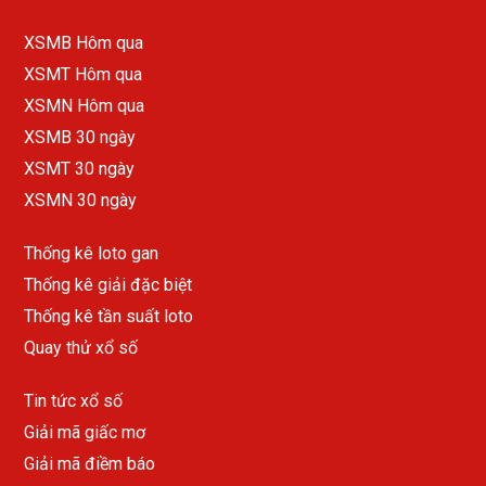
XSMB Hôm qua
XSMT Hôm qua
XSMN Hôm qua
XSMB 30 ngày
XSMT 30 ngày
XSMN 30 ngày
Thống kê loto gan
Thống kê giải đặc biệt
Thống kê tần suất loto
Quay thử xổ số
Tin tức xổ số
Giải mã giấc mơ
Giải mã điềm báo