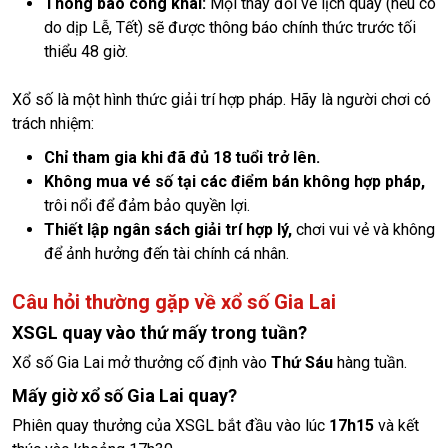
Thông báo công khai:
Mọi thay đổi về lịch quay (nếu có
do dịp Lễ, Tết) sẽ được thông báo chính thức trước tối
thiểu 48 giờ.
Xổ số là một hình thức giải trí hợp pháp. Hãy là người chơi có
trách nhiệm:
Chỉ tham gia khi đã đủ 18 tuổi trở lên.
Không mua vé số tại các điểm bán không hợp pháp,
trôi nổi để đảm bảo quyền lợi.
Thiết lập ngân sách giải trí hợp lý,
chơi vui vẻ và không
để ảnh hưởng đến tài chính cá nhân.
Câu hỏi thường gặp về xổ số Gia Lai
XSGL quay vào thứ mấy trong tuần?
Xổ số Gia Lai mở thưởng cố định vào
Thứ Sáu
hàng tuần.
Mấy giờ xổ số Gia Lai quay?
Phiên quay thưởng của XSGL bắt đầu vào lúc
17h15
và kết