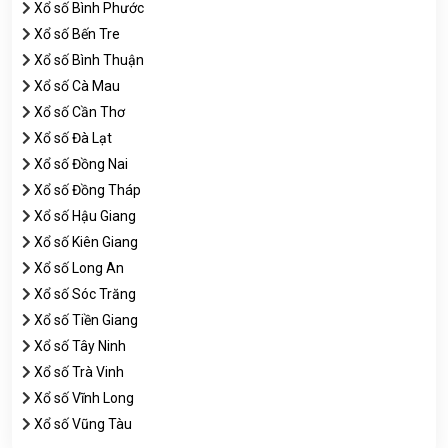
Xổ số Bình Phước
Xổ số Bến Tre
Xổ số Bình Thuận
Xổ số Cà Mau
Xổ số Cần Thơ
Xổ số Đà Lạt
Xổ số Đồng Nai
Xổ số Đồng Tháp
Xổ số Hậu Giang
Xổ số Kiên Giang
Xổ số Long An
Xổ số Sóc Trăng
Xổ số Tiền Giang
Xổ số Tây Ninh
Xổ số Trà Vinh
Xổ số Vĩnh Long
Xổ số Vũng Tàu