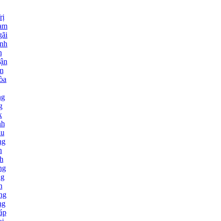
rị
am
ãi
nh
n
ận
m
òa
ng
g
k
nh
àu
ng
h
h
ng
ng
n
ng
ng
áp