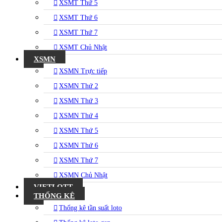
XSMT Thứ 5
XSMT Thứ 6
XSMT Thứ 7
XSMT Chủ Nhật
XSMN
XSMN Trực tiếp
XSMN Thứ 2
XSMN Thứ 3
XSMN Thứ 4
XSMN Thứ 5
XSMN Thứ 6
XSMN Thứ 7
XSMN Chủ Nhật
VIETLOTT
THỐNG KÊ
Thống kê tần suất loto