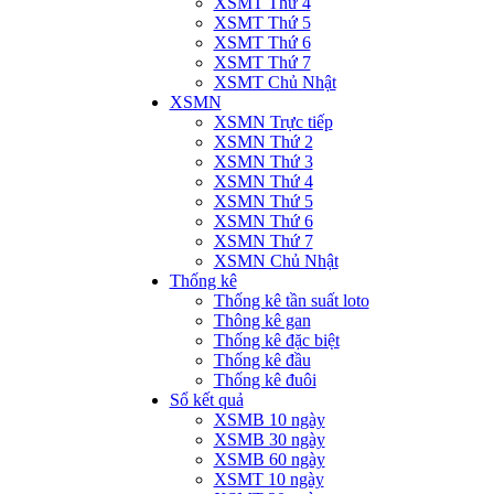
XSMT Thứ 4
XSMT Thứ 5
XSMT Thứ 6
XSMT Thứ 7
XSMT Chủ Nhật
XSMN
XSMN Trực tiếp
XSMN Thứ 2
XSMN Thứ 3
XSMN Thứ 4
XSMN Thứ 5
XSMN Thứ 6
XSMN Thứ 7
XSMN Chủ Nhật
Thống kê
Thống kê tần suất loto
Thông kê gan
Thống kê đặc biệt
Thống kê đầu
Thống kê đuôi
Sổ kết quả
XSMB 10 ngày
XSMB 30 ngày
XSMB 60 ngày
XSMT 10 ngày