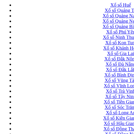
Xổ số Huế
Xổ số Quảng T
Xổ số Quảng N
Xổ số Quảng Ng
Xổ số Quảng Bì
Xổ số Phú Yê
Xổ số Ninh Thu
Xổ số Kon Tu
Xố số Khánh H
Xổ số Gia Lai
Xổ số Đắk Nô
Xổ số Đà Nẵn
Xổ số Đắk Lắ
Xổ số Bình Đị
Xổ số Vũng T
Xổ số Vĩnh Lo
Xổ số Trà Vin
Xổ số Tây Nin
Xổ số Tiền Gia
Xổ số Sóc Tră
Xổ số Long A
Xổ số Kiên Gia
Xổ số Hậu Gia
Xổ số Đồng Th