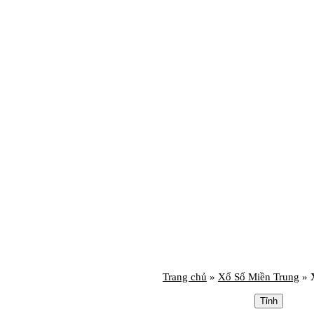
Trang chủ
»
Xổ Số Miền Trung
»
Tỉnh