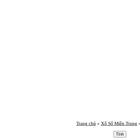
Trang chủ
»
Xổ Số Miền Trung
Tỉnh