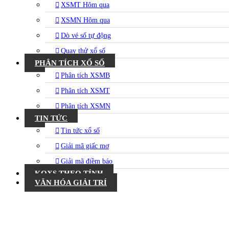
XSMT Hôm qua
XSMN Hôm qua
Dò vé số tự động
Quay thử xổ số
PHÂN TÍCH XỔ SỐ
Phân tích XSMB
Phân tích XSMT
Phân tích XSMN
TIN TỨC
Tin tức xổ số
Giải mã giấc mơ
Giải mã điềm báo
KQXS THEO TỈNH
VĂN HÓA GIẢI TRÍ