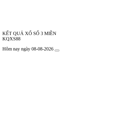
KẾT QUẢ XỔ SỐ 3 MIỀN
KQXS88
Hôm nay ngày 08-08-2026