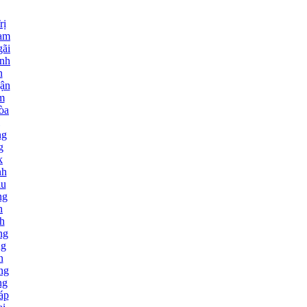
rị
am
ãi
nh
n
ận
m
òa
ng
g
k
nh
àu
ng
h
h
ng
ng
n
ng
ng
áp