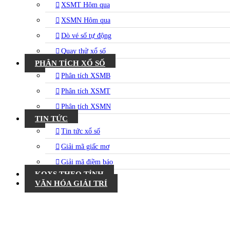
XSMT Hôm qua
XSMN Hôm qua
Dò vé số tự động
Quay thử xổ số
PHÂN TÍCH XỔ SỐ
Phân tích XSMB
Phân tích XSMT
Phân tích XSMN
TIN TỨC
Tin tức xổ số
Giải mã giấc mơ
Giải mã điềm báo
KQXS THEO TỈNH
VĂN HÓA GIẢI TRÍ