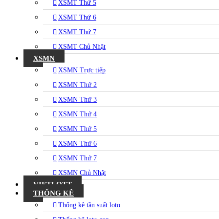
XSMT Thứ 5
XSMT Thứ 6
XSMT Thứ 7
XSMT Chủ Nhật
XSMN
XSMN Trực tiếp
XSMN Thứ 2
XSMN Thứ 3
XSMN Thứ 4
XSMN Thứ 5
XSMN Thứ 6
XSMN Thứ 7
XSMN Chủ Nhật
VIETLOTT
THỐNG KÊ
Thống kê tần suất loto