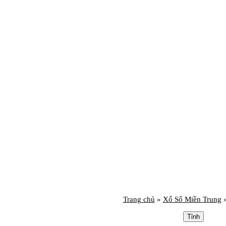
Trang chủ
»
Xổ Số Miền Trung
Tỉnh