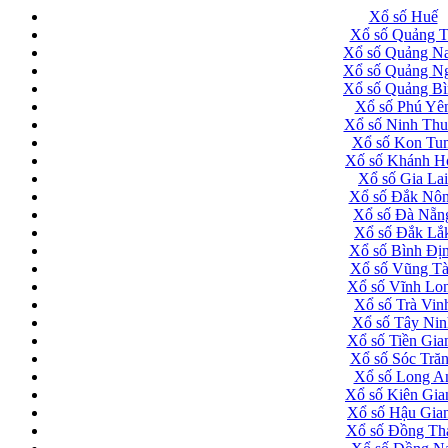
Xổ số Huế
Xổ số Quảng T
Xổ số Quảng N
Xổ số Quảng Ng
Xổ số Quảng Bì
Xổ số Phú Yê
Xổ số Ninh Thu
Xổ số Kon Tu
Xố số Khánh H
Xổ số Gia Lai
Xổ số Đắk Nô
Xổ số Đà Nẵn
Xổ số Đắk Lắ
Xổ số Bình Đị
Xổ số Vũng T
Xổ số Vĩnh Lo
Xổ số Trà Vin
Xổ số Tây Nin
Xổ số Tiền Gia
Xổ số Sóc Tră
Xổ số Long A
Xổ số Kiên Gia
Xổ số Hậu Gia
Xổ số Đồng Th