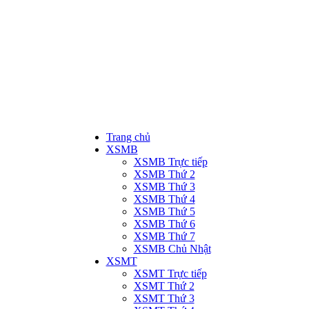
Trang chủ
XSMB
XSMB Trực tiếp
XSMB Thứ 2
XSMB Thứ 3
XSMB Thứ 4
XSMB Thứ 5
XSMB Thứ 6
XSMB Thứ 7
XSMB Chủ Nhật
XSMT
XSMT Trực tiếp
XSMT Thứ 2
XSMT Thứ 3