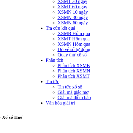
XSMT 30 ngày
XSMT 60 ngày
XSMN 10 ngày
XSMN 30 ngày
XSMN 60 ngày
Tra cứu kết quả
XSMB Hôm qua
XSMT Hôm qua
XSMN Hôm qua
Dò vé số tự động
Quay thử xổ số
Phân tích
Phân tích XSMB
Phân tích XSMN
Phân tích XSMT
Tin tức
Tin tức xổ số
Giải mã giấc mơ
Giải mã điềm báo
Văn hóa giải trí
»
Xổ số Huế