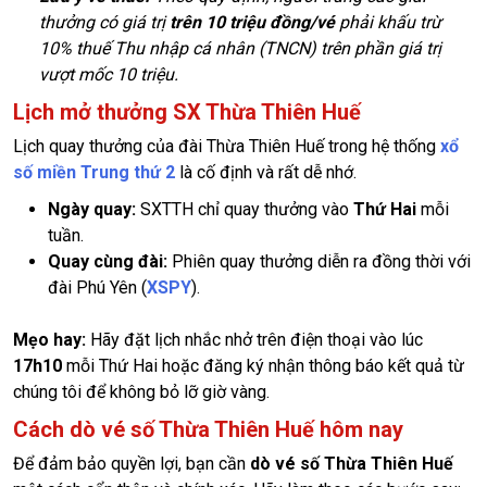
thưởng có giá trị
trên 10 triệu đồng/vé
phải khấu trừ
10% thuế Thu nhập cá nhân (TNCN) trên phần giá trị
vượt mốc 10 triệu.
Lịch mở thưởng SX Thừa Thiên Huế
Lịch quay thưởng của đài Thừa Thiên Huế trong hệ thống
xổ
số miền Trung thứ 2
là cố định và rất dễ nhớ.
Ngày quay:
SXTTH chỉ quay thưởng vào
Thứ Hai
mỗi
tuần.
Quay cùng đài:
Phiên quay thưởng diễn ra đồng thời với
đài Phú Yên (
XSPY
).
Mẹo hay:
Hãy đặt lịch nhắc nhở trên điện thoại vào lúc
17h10
mỗi Thứ Hai hoặc đăng ký nhận thông báo kết quả từ
chúng tôi để không bỏ lỡ giờ vàng.
Cách dò vé số Thừa Thiên Huế hôm nay
Để đảm bảo quyền lợi, bạn cần
dò vé số Thừa Thiên Huế