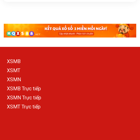
XSMB
XSMT
XSMN
XSMB Trực tiếp
XSMN Trực tiếp
XSMT Trực tiếp