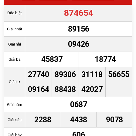
CỨU
KẾT
874654
Đặc biệt
QUẢ
89156
PHÂN
Giải nhất
TÍCH
XỔ
09426
Giải nhì
SỐ
45837
18774
Giải ba
TIN
TỨC
27740
89306
31118
56655
KQXS
Giải tư
THEO
09164
88438
42027
TỈNH
0687
Giải năm
VĂN
HÓA
2288
4438
9078
GIẢI
Giải sáu
TRÍ
606
Giải bảy