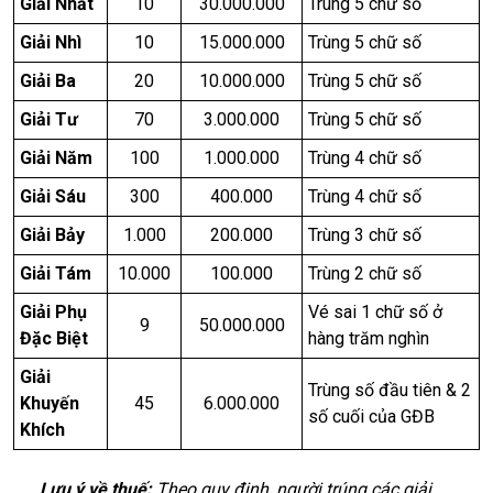
Giải Nhất
10
30.000.000
Trùng 5 chữ số
Giải Nhì
10
15.000.000
Trùng 5 chữ số
Giải Ba
20
10.000.000
Trùng 5 chữ số
Giải Tư
70
3.000.000
Trùng 5 chữ số
Giải Năm
100
1.000.000
Trùng 4 chữ số
Giải Sáu
300
400.000
Trùng 4 chữ số
Giải Bảy
1.000
200.000
Trùng 3 chữ số
Giải Tám
10.000
100.000
Trùng 2 chữ số
Giải Phụ
Vé sai 1 chữ số ở
9
50.000.000
Đặc Biệt
hàng trăm nghìn
Giải
Trùng số đầu tiên & 2
Khuyến
45
6.000.000
số cuối của GĐB
Khích
Lưu ý về thuế:
Theo quy định, người trúng các giải