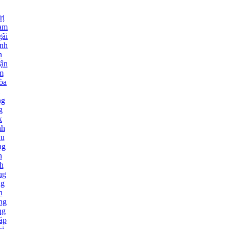
rị
am
ãi
nh
n
ận
m
òa
ng
g
k
nh
àu
ng
h
h
ng
ng
n
ng
ng
áp