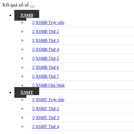
Kết quả xổ số
XSMB
XSMB Trực tiếp
XSMB Thứ 2
XSMB Thứ 3
XSMB Thứ 4
XSMB Thứ 5
XSMB Thứ 6
XSMB Thứ 7
XSMB Chủ Nhật
XSMT
XSMT Trực tiếp
XSMT Thứ 2
XSMT Thứ 3
XSMT Thứ 4