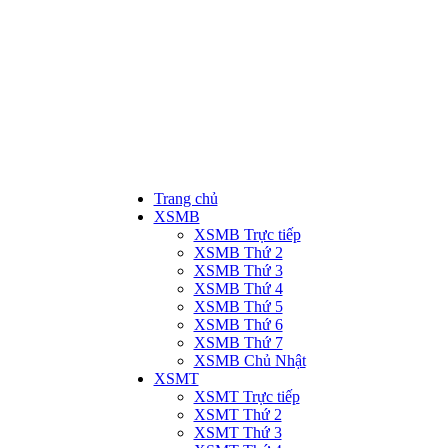
Trang chủ
XSMB
XSMB Trực tiếp
XSMB Thứ 2
XSMB Thứ 3
XSMB Thứ 4
XSMB Thứ 5
XSMB Thứ 6
XSMB Thứ 7
XSMB Chủ Nhật
XSMT
XSMT Trực tiếp
XSMT Thứ 2
XSMT Thứ 3