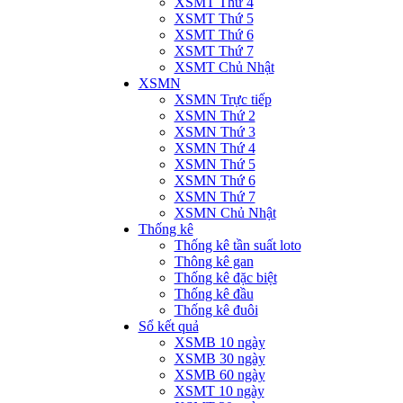
XSMT Thứ 4
XSMT Thứ 5
XSMT Thứ 6
XSMT Thứ 7
XSMT Chủ Nhật
XSMN
XSMN Trực tiếp
XSMN Thứ 2
XSMN Thứ 3
XSMN Thứ 4
XSMN Thứ 5
XSMN Thứ 6
XSMN Thứ 7
XSMN Chủ Nhật
Thống kê
Thống kê tần suất loto
Thông kê gan
Thống kê đặc biệt
Thống kê đầu
Thống kê đuôi
Sổ kết quả
XSMB 10 ngày
XSMB 30 ngày
XSMB 60 ngày
XSMT 10 ngày