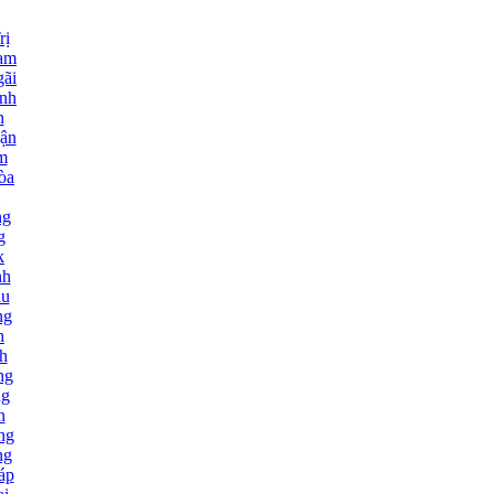
rị
am
ãi
nh
n
ận
m
òa
ng
g
k
nh
àu
ng
h
h
ng
ng
n
ng
ng
áp