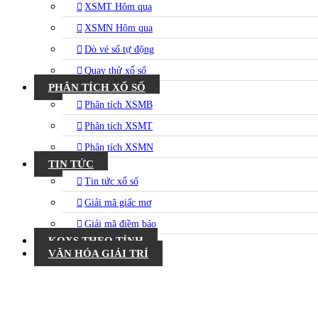
XSMT Hôm qua
XSMN Hôm qua
Dò vé số tự động
Quay thử xổ số
PHÂN TÍCH XỔ SỐ
Phân tích XSMB
Phân tích XSMT
Phân tích XSMN
TIN TỨC
Tin tức xổ số
Giải mã giấc mơ
Giải mã điềm báo
KQXS THEO TỈNH
VĂN HÓA GIẢI TRÍ