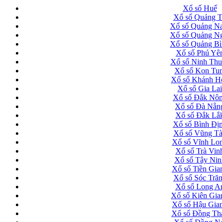
Xổ số Huế
Xổ số Quảng T
Xổ số Quảng N
Xổ số Quảng Ng
Xổ số Quảng Bì
Xổ số Phú Yê
Xổ số Ninh Thu
Xổ số Kon Tu
Xố số Khánh H
Xổ số Gia Lai
Xổ số Đắk Nô
Xổ số Đà Nẵn
Xổ số Đắk Lắ
Xổ số Bình Đị
Xổ số Vũng T
Xổ số Vĩnh Lo
Xổ số Trà Vin
Xổ số Tây Nin
Xổ số Tiền Gia
Xổ số Sóc Tră
Xổ số Long A
Xổ số Kiên Gia
Xổ số Hậu Gia
Xổ số Đồng Th